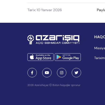
Tarix: 10 Yanvar 2026
Payl
HAQQ
Missiy
Tarixim
2026 Azerishiq.az
Bütün hüquqlar qorunur