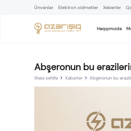
Ünvanlar
Elektron xidmətlər
Xəbərlər
Qa
Haqqımızda
M
Abşeronun bu əraziləri
Əsas səhifə
Xəbərlər
Abşeronun bu ərazilə