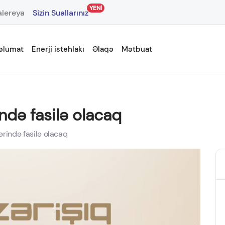
YENİ
lereya
Sizin Suallarınız
əlumat
Enerji istehlakı
Əlaqə
Mətbuat
ndə fasilə olacaq
rində fasilə olacaq