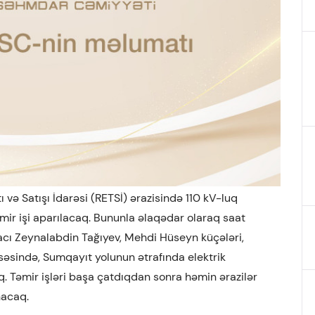
və Satışı İdarəsi (RETSİ) ərazisində 110 kV-luq
əmir işi aparılacaq. Bununla əlaqədar olaraq saat
cı Zeynalabdin Tağıyev, Mehdi Hüseyn küçələri,
əsində, Sumqayıt yolunun ətrafında elektrik
. Təmir işləri başa çatdıqdan sonra həmin ərazilər
nacaq.