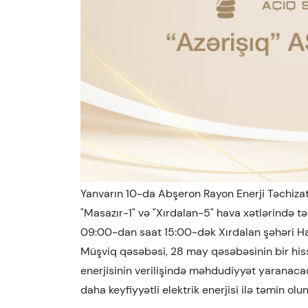
Yanvarın 10-da Abşeron Rayon Enerji Təchizatı 
"Masazır-1" və "Xırdalan-5" hava xətlərində t
09:00-dan saat 15:00-dək Xırdalan şəhəri Ha
Müşviq qəsəbəsi, 28 may qəsəbəsinin bir hiss
enerjisinin verilişində məhdudiyyət yaranacaq
daha keyfiyyətli elektrik enerjisi ilə təmin olu