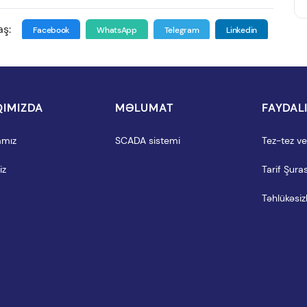
aş:
Facebook
WhatsApp
Telegram
Linkedin
IMIZDA
MƏLUMAT
FAYDAL
amız
SCADA sistemi
Tez-tez ver
iz
Tarif Şuras
Təhlükəsizl