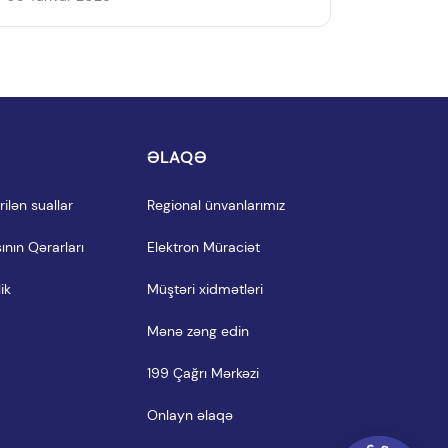
I
ƏLAQƏ
ilən suallar
Regional ünvanlarımız
ının Qərarları
Elektron Müraciət
ik
Müştəri xidmətləri
Mənə zəng edin
199 Çağrı Mərkəzi
Onlayn əlaqə