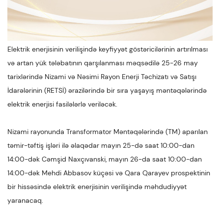
Elektrik enerjisinin verilişində keyfiyyət göstəricilərinin artırılması
və artan yük tələbatının qarşılanması məqsədilə 25-26 may
tarixlərində Nizami və Nəsimi Rayon Enerji Təchizatı və Satışı
İdarələrinin (RETSİ) ərazilərində bir sıra yaşayış məntəqələrində
elektrik enerjisi fasilələrlə veriləcək.
Nizami rayonunda Transformator Məntəqələrində (TM) aparılan
təmir-təftiş işləri ilə əlaqədar mayın 25-də saat 10:00-dan
14:00-dək Cəmşid Naxçıvanski, mayın 26-da saat 10:00-dan
14:00-dək Mehdi Abbasov küçəsi və Qara Qarayev prospektinin
bir hissəsində elektrik enerjisinin verilişində məhdudiyyət
yaranacaq.