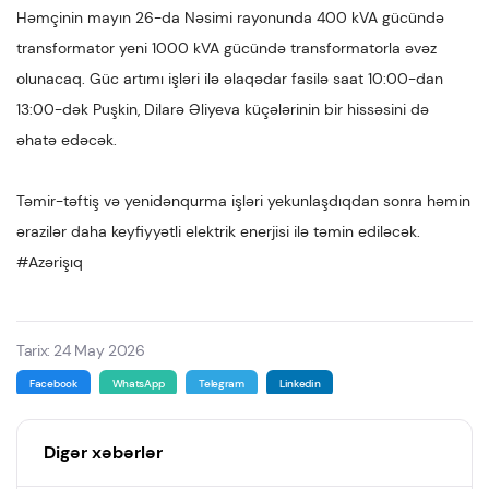
Həmçinin mayın 26-da Nəsimi rayonunda 400 kVA gücündə
transformator yeni 1000 kVA gücündə transformatorla əvəz
olunacaq. Güc artımı işləri ilə əlaqədar fasilə saat 10:00-dan
13:00-dək Puşkin, Dilarə Əliyeva küçələrinin bir hissəsini də
əhatə edəcək.
Təmir-təftiş və yenidənqurma işləri yekunlaşdıqdan sonra həmin
ərazilər daha keyfiyyətli elektrik enerjisi ilə təmin ediləcək.
#Azərişıq
Tarix: 24 May 2026
Facebook
WhatsApp
Telegram
Linkedin
Digər xəbərlər