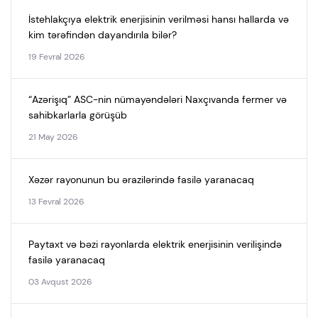
İstehlakçıya elektrik enerjisinin verilməsi hansı hallarda və
kim tərəfindən dayandırıla bilər?
19 Fevral 2026
“Azərişıq” ASC-nin nümayəndələri Naxçıvanda fermer və
sahibkarlarla görüşüb
21 May 2026
Xəzər rayonunun bu ərazilərində fasilə yaranacaq
13 Fevral 2026
Paytaxt və bəzi rayonlarda elektrik enerjisinin verilişində
fasilə yaranacaq
03 Avqust 2026