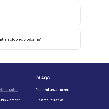
tları əldə edə bilərmi?
I
ƏLAQƏ
ilən suallar
Regional ünvanlarımız
ının Qərarları
Elektron Müraciət