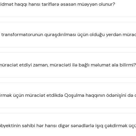
 xidmət haqqı hansı tariflərə əsasən müəyyən olunur?
rik transformatorunun quraşdırılması üçün olduğu yerdən mürac
üraciət etdiyi zaman, müraciəti ilə bağlı məlumat ala bilirmi?
kdirmək üçün müraciət etdikdə Qoşulma haqqının ödənişini də
obyektinin sahibi hər hansı digər sənədlərlə işıq çəkdirmək ü