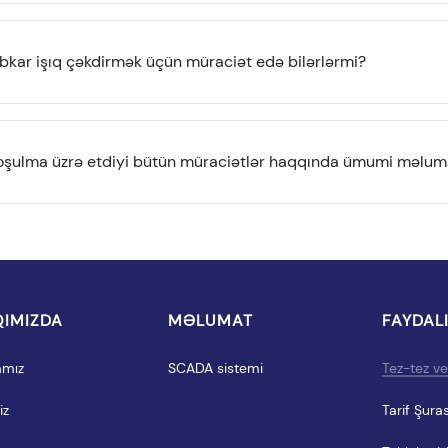
ibkar işıq çəkdirmək üçün müraciət edə bilərlərmi?
 qoşulma üzrə etdiyi bütün müraciətlər haqqında ümumi məluma
IMIZDA
MƏLUMAT
FAYDAL
amız
SCADA sistemi
Tez-tez ver
iz
Tarif Şuras