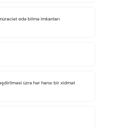
müraciət edə bilmə imkanları
şdirilməsi üzrə hər hansı bir xidmət