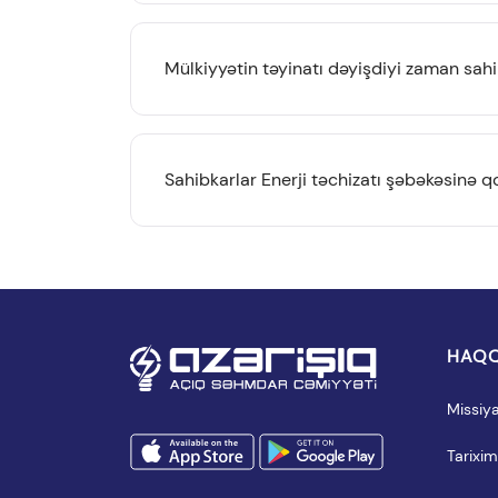
Mülkiyyətin təyinatı dəyişdiyi zaman sah
Sahibkarlar Enerji təchizatı şəbəkəsinə
HAQQ
Missiy
Tarixim