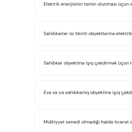
Elektrik enerjisinin təmin olunması üçün
Sahibkarlar öz tikinti obyektlərinə elekt
Sahibkar obyektinə işıq çəkdirmək üçün m
Evə və ya sahibkarlıq obyektinə işıq çə
Mülkiyyət sənədi olmadığı halda ticarət 