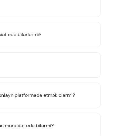
iət edə bilərlərmi?
 onlayn platformada etmək olarmı?
çün müraciət edə bilərmi?