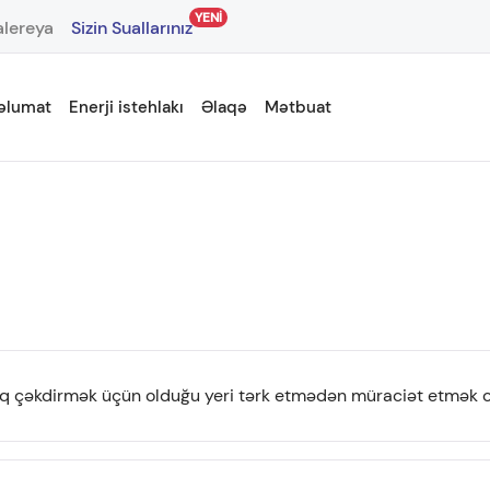
YENİ
lereya
Sizin Suallarınız
əlumat
Enerji istehlakı
Əlaqə
Mətbuat
şıq çəkdirmək üçün olduğu yeri tərk etmədən müraciət etmək 