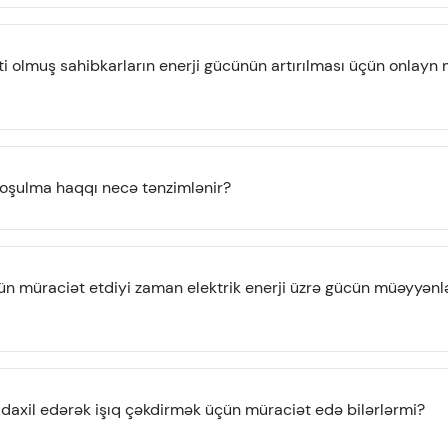
 olmuş sahibkarların enerji gücünün artırılması üçün onlayn 
qoşulma haqqı necə tənzimlənir?
n müraciət etdiyi zaman elektrik enerji üzrə gücün müəyyənlə
 daxil edərək işıq çəkdirmək üçün müraciət edə bilərlərmi?