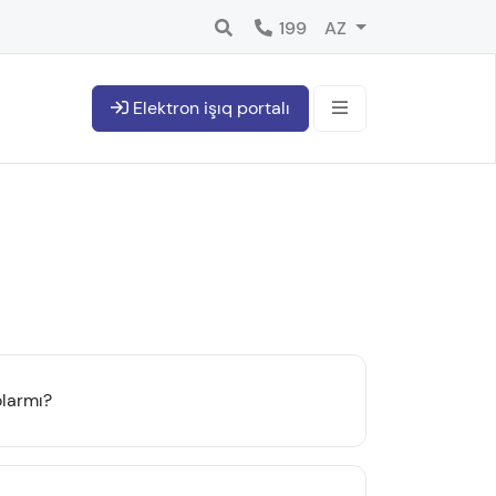
199
AZ
Elektron işıq portalı
olarmı?