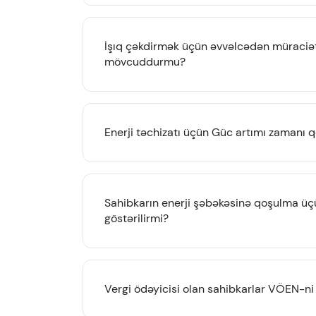
İşıq çəkdirmək üçün əvvəlcədən müraciəti
mövcuddurmu?
Enerji təchizatı üçün Güc artımı zamanı 
Sahibkarın enerji şəbəkəsinə qoşulma üçü
göstərilirmi?
Vergi ödəyicisi olan sahibkarlar VÖEN-ni