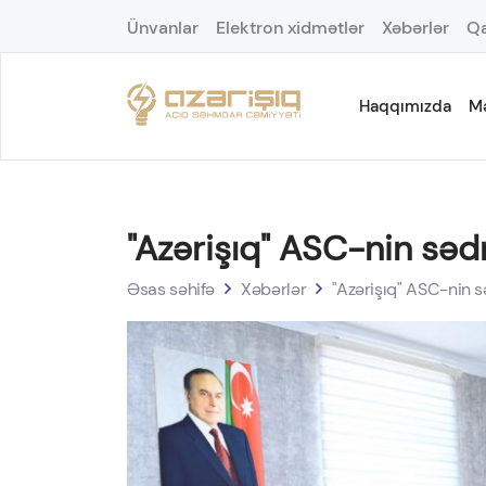
Ünvanlar
Elektron xidmətlər
Xəbərlər
Qa
Haqqımızda
M
"Azərişıq" ASC-nin sə
Əsas səhifə
Xəbərlər
"Azərişıq" ASC-nin 