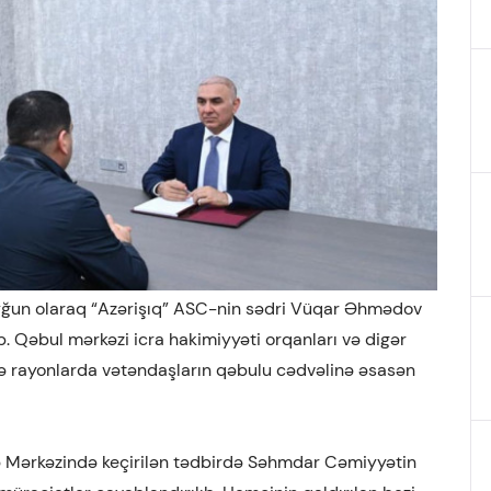
uyğun olaraq “Azərişıq” ASC-nin sədri Vüqar Əhmədov
. Qəbul mərkəzi icra hakimiyyəti orqanları və digər
və rayonlarda vətəndaşların qəbulu cədvəlinə əsasən
 Mərkəzində keçirilən tədbirdə Səhmdar Cəmiyyətin