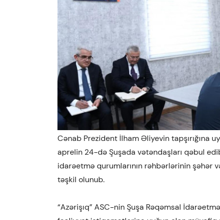
Cənab Prezident İlham Əliyevin tapşırığına 
aprelin 24-də Şuşada vətəndaşları qəbul edib
idarəetmə qurumlarının rəhbərlərinin şəhər 
təşkil olunub.
“Azərişıq” ASC-nin Şuşa Rəqəmsal İdarəetmə