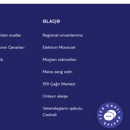
I
ƏLAQƏ
ilən suallar
Regional ünvanlarımız
ının Qərarları
Elektron Müraciət
ik
Müştəri xidmətləri
Mənə zəng edin
199 Çağrı Mərkəzi
Onlayn əlaqə
Vətəndaşların qəbulu 
Cədvəli