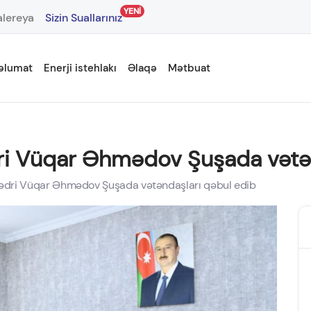
YENİ
lereya
Sizin Suallarınız
əlumat
Enerji istehlakı
Əlaqə
Mətbuat
dri Vüqar Əhmədov Şuşada vətə
sədri Vüqar Əhmədov Şuşada vətəndaşları qəbul edib