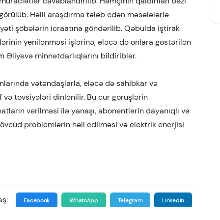
müraciətlər cavablandırılıb. Həmçinin qaldırılan bəzi
r görülüb. Həlli araşdırma tələb edən məsələlərlə
əti şöbələrin icraatına göndərilib. Qəbulda iştirak
ərinin yenilənməsi işlərinə, eləcə də onlara göstərilən
Əliyevə minnətdarlıqlarını bildiriblər.
nlarında vətəndaşlarla, eləcə də sahibkar və
f və tövsiyələri dinlənilir. Bu cür görüşlərin
ların verilməsi ilə yanaşı, abonentlərin dayanıqlı və
 mövcud problemlərin həll edilməsi və elektrik enerjisi
aş:
Facebook
WhatsApp
Telegram
Linkedin