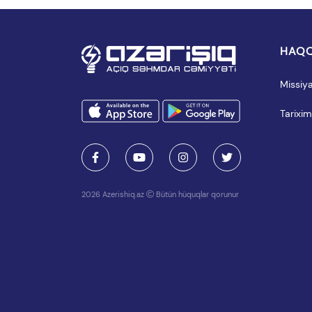
HAQQ
Missiy
Tarixim
2026 Azerishiq.az
Bütün hüquqlar qorunur