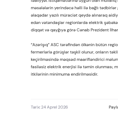
fəaliyyət istiqamətlərinə uyğun olan müvafiq 
məsələlərin yerindəcə həlli ilə bağlı tədbirlə
əlaqədar yazılı müraciət qeydə alınaraq aidiyy
edən vətəndaşlar regionlarda elektrik şəbəkəl
diqqət və qayğıya görə Cənab Prezident İlham 
“Azərişıq” ASC tərəfindən ölkənin bütün regio
fermerlərlə görüşlər təşkil olunur, onların təkli
keçirilməsində məqsəd maarifləndirici məlumat
fasiləsiz elektrik enerjisi ilə təmin olunması,
itkilərinin minimuma endirilməsidir.
Tarix: 24 Aprel 2026
Payl