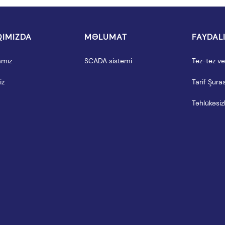
IMIZDA
MƏLUMAT
FAYDAL
amız
SCADA sistemi
Tez-tez ver
iz
Tarif Şuras
Təhlükəsizl