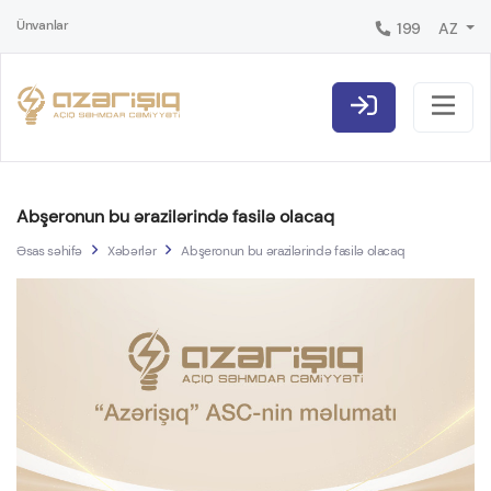
Ünvanlar
199
AZ
Abşeronun bu ərazilərində fasilə olacaq
Əsas səhifə
Xəbərlər
Abşeronun bu ərazilərində fasilə olacaq