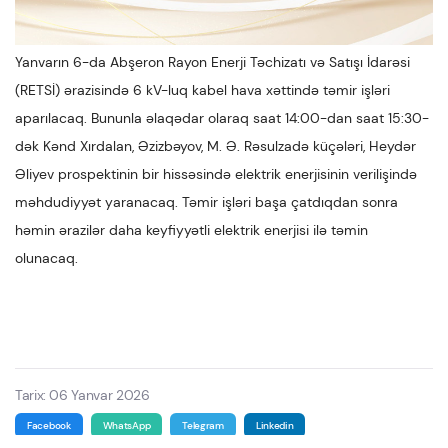
Yanvarın 6-da Abşeron Rayon Enerji Təchizatı və Satışı İdarəsi
(RETSİ) ərazisində 6 kV-luq kabel hava xəttində təmir işləri
aparılacaq. Bununla əlaqədar olaraq saat 14:00-dan saat 15:30-
dək Kənd Xırdalan, Əzizbəyov, M. Ə. Rəsulzadə küçələri, Heydər
Əliyev prospektinin bir hissəsində elektrik enerjisinin verilişində
məhdudiyyət yaranacaq. Təmir işləri başa çatdıqdan sonra
həmin ərazilər daha keyfiyyətli elektrik enerjisi ilə təmin
olunacaq.
Tarix: 06 Yanvar 2026
Facebook
WhatsApp
Telegram
Linkedin