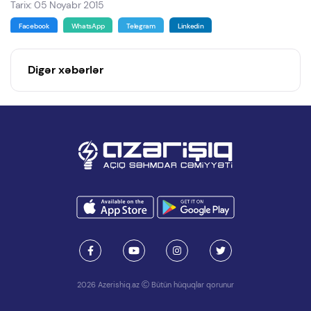
Tarix: 05 Noyabr 2015
Facebook
WhatsApp
Telegram
Linkedin
Digər xəbərlər
2026 Azerishiq.az
Bütün hüquqlar qorunur