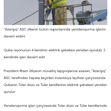
“
Azərişıq”
ASC ölkənin bütün regionlarında yenidənqurma işlərini
davam etdirir.
Quba rayonunun 4 kəndinin elektrik şəbəkəsi yenidən qurulub, 2
kəndində işlər davam edir.
Prezident İlham Əliyevin müvafiq tapşırıqlarına əsasən, “Azərişıq”
ASC tərəfindən həyata keçirilən investisiya layihəsi çərçivəsində
Qubanın Tülər düzü və Tülər kəndlərinin elektrik şəbəkəsi yenidən
qurulur.
Yenidənqurma işləri çərçivəsində Tülər düzü və Tülər kəndlərində