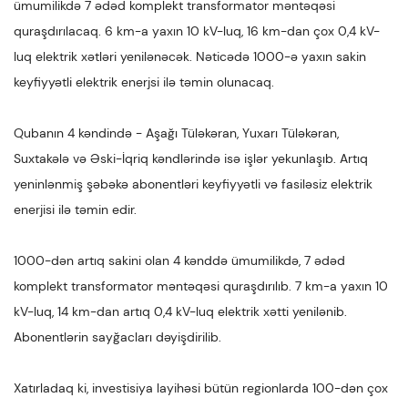
ümumilikdə 7 ədəd komplekt transformator məntəqəsi
quraşdırılacaq. 6 km-a yaxın 10 kV-luq, 16 km-dan çox 0,4 kV-
luq elektrik xətləri yenilənəcək. Nəticədə 1000-ə yaxın sakin
keyfiyyətli elektrik enerjsi ilə təmin olunacaq.
Qubanın 4 kəndində - Aşağı Tüləkəran, Yuxarı Tüləkəran,
Suxtakələ və Əski-İqriq kəndlərində isə işlər yekunlaşıb. Artıq
yeninlənmiş şəbəkə abonentləri keyfiyyətli və fasiləsiz elektrik
enerjisi ilə təmin edir.
1000-dən artıq sakini olan 4 kənddə ümumilikdə, 7 ədəd
komplekt transformator məntəqəsi quraşdırılıb. 7 km-a yaxın 10
kV-luq, 14 km-dan artıq 0,4 kV-luq elektrik xətti yenilənib.
Abonentlərin sayğacları dəyişdirilib.
Xatırladaq ki, investisiya layihəsi bütün regionlarda 100-dən çox