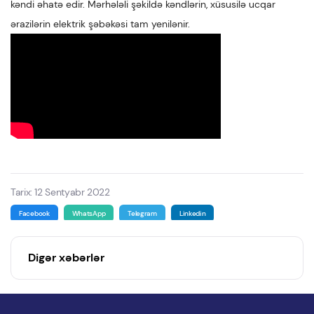
kəndi əhatə edir. Mərhələli şəkildə kəndlərin, xüsusilə ucqar
ərazilərin elektrik şəbəkəsi tam yenilənir.
Tarix: 12 Sentyabr 2022
Facebook
WhatsApp
Telegram
Linkedin
Digər xəbərlər