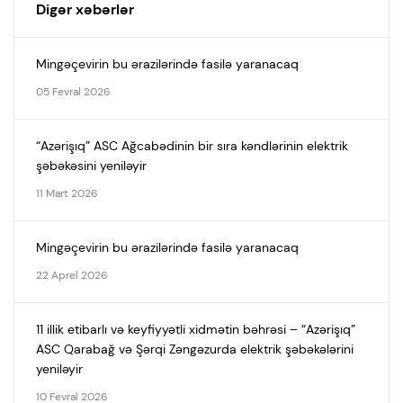
Digər xəbərlər
Mingəçevirin bu ərazilərində fasilə yaranacaq
05 Fevral 2026
“Azərişıq” ASC Ağcabədinin bir sıra kəndlərinin elektrik
şəbəkəsini yeniləyir
11 Mart 2026
Mingəçevirin bu ərazilərində fasilə yaranacaq
22 Aprel 2026
11 illik etibarlı və keyfiyyətli xidmətin bəhrəsi – “Azərişıq”
ASC Qarabağ və Şərqi Zəngəzurda elektrik şəbəkələrini
yeniləyir
10 Fevral 2026