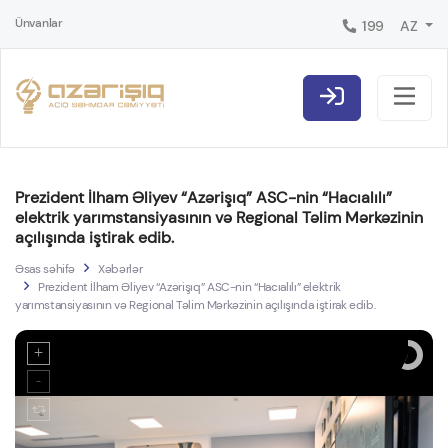
Ünvanlar
199
AZ
Prezident İlham Əliyev “Azərişıq” ASC-nin “Hacıalılı”
elektrik yarımstansiyasının və Regional Təlim Mərkəzinin
açılışında iştirak edib.
Əsas səhifə
Xəbərlər
Prezident İlham Əliyev “Azərişıq” ASC-nin “Hacıalılı” elektrik
yarımstansiyasının və Regional Təlim Mərkəzinin açılışında iştirak edib.