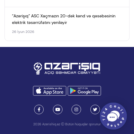
“Azərişıq” ASC Xaçmazın 20-dək kənd və qəsəbəsinin
elektrik təsərrüfatını yeniləyir
26 İyun 2026
2026 Azerishiq.az
Bütün hüquqlar qorunur