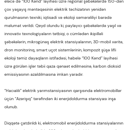
eləcə də “100 Kənd” layihəsi üzrə regional şəbəkələrdə 150-dən
çox yaşayış məntəqəsinin elektrik təchizatının yenidən
qurulmasının texniki, iqtisadi və ekoloji səmərəliliyi barədə
məlumat verildi. Qeyd olundu ki, paylayıcı şəbəkələrdə yaşıl və
innovativ texnologiyaların tətbiqi, o cümlədən ikipilləli
şəbəkələrin, mikrogünəş elektrik stansiyalarının, 3D-mobil xəritə,
dron monitorinq, smart uçot sistemlərinin, kompozit şüşə lifli
ekoloji təmiz dayaqların istifadəsi, habelə “100 Kənd” layihəsi
üzrə görülən işlər təbii qaza qənaət edilməsinə, karbon dioksid
emissiyasının azaldılmasına imkan yaradır.
“Hacıalılı” elektrik yarımstansiyasının qarşısında elektromobillər
üçün “Azərişıq” tərəfindən iki enerjidoldurma stansiyası inşa
olunub.
Diqqətə çatdırıldı ki, elektromobil enerjidoldurma stansiyalarının