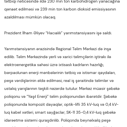
tətbiqi nəticəsində ildə 230 min ton karbohidrogen yanacağına
qənaət edilməsi və 239 min ton karbon dioksid emissiyasının
azaldılması mümkün olacaq.
Prezident İlham Əliyev “Hacıalılı” yarımstansiyasını işə saldı.
Yarımstansiyanın ərazisində Regional Təlim Mərkəzi də inşa
edilib. Təlim Mərkəzində yerli və xarici təlimçilərin iştirakı ilə
elektroenergetika sahəsi üzrə ixtisaslı kadrların hazırlığı,
bərpaolunan enerji mənbələrinin tətbiq və istismar qaydaları,
peşə vərdişlərinin əldə edilməsi, real iş şəraitində təlimlər və
ustalıq yarışlarının təşkili nəzərdə tutulur. Mərkəz müasir şəbəkə
poliqonu və “Yaşıl Enerji” təlim poliqonundan ibarətdir. Şəbəkə
poliqonunda kompozit dayaqlar, optik-lifli 35 kV-luq və 0,4 kV-
luq kabel xətləri, smart sayğaclar, SK-11 35-0,4 kV-luq şəbəkə
idarəetmə sistemi quraşdırılıb. Poliqonda beynəlxalq peşə