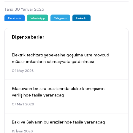
Tarix: 30 Yanvar 2025
Facebook
WhatsApp
Telegram
Linkedin
Digər xəbərlər
Elektrik təchizatı şəbəkəsinə qoşulma üzrə mövcud
müasir imkanların ictimaiyyətə çatdırılması
04 May 2026
Biləsuvarın bir sıra ərazilərində elektrik enerjisinin
verilişində fasilə yaranacaq
07 Mart 2026
Bakı və Salyanın bu ərazilərində fasilə yaranacaq
15 İyun 2026