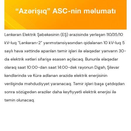
Lənkəran Elektrik Şəbəkəsinin (EŞ) ərazisində yerləşən 110/35/10
kV-luq “Lənkəran-2” yarımstansiyasından qidalanan 10 kV-luq 5
saylı hava xəttində aparılan təmir işləri ilə əlaqədar yanvarın 30-
da elektrik xətləri sifarişə əsasən açılacaq. Bununla əlaqədar
olaraq saat 10:00-dan saat 14:00-dək rayonun Digah, Şiləvar
kəndlərində və Kürə adlanan ərazidə elektrik enerjisinin
verilişində məhdudiyyət yaranacaq. Təmir işləri başa çatdıqdan
sonra sözügedən ərazilər daha keyfiyyətli elektrik enerjisi ilə
təmin olunacaq.