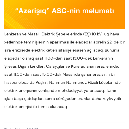
Lənkəran və Masallı Elektrik Şəbəkələrində (EŞ) 10 kV-luq hava
xətlərində təmir işlərinin aparılması ilə əlaqədar aprelin 22-də bir
sıra ərazilərdə elektrik xətləri sifarişə əsasən açılacaq. Bununla
əlaqədar olaraq saat 11:00-dan saat 13:00-dək Lənkəranın
Şiləvar, Digah kəndləri, Qalayçılar və Kürə adlanan ərazilərində,
saat 11:00-dan saat 15:00-dək Masallıda şəhər ərazisinin bir
hissəsi, eləcə də Puşkin, Nəriman Nərimanov, Füzuli küçələrində
elektrik enerjisinin verilişində məhdudiyyət yaranacaq. Təmir
işləri başa çatdıqdan sonra sözügedən ərazilər daha keyfiyyətli
elektrik enerjisi ilə təmin olunacaq.