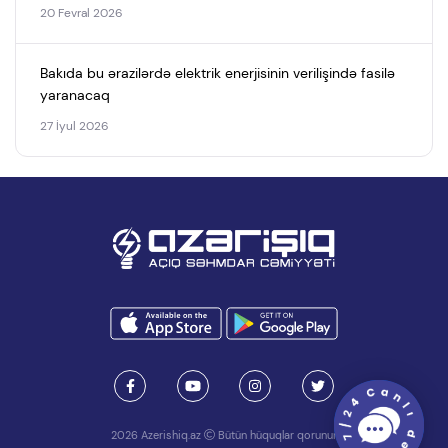
20 Fevral 2026
Bakıda bu ərazilərdə elektrik enerjisinin verilişində fasilə
yaranacaq
27 İyul 2026
2026 Azerishiq.az
Bütün hüquqlar qorunur