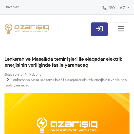
Ünvanlar
199
AZ
Lənkəran və Masallıda təmir işləri ilə əlaqədar elektrik
enerjisinin verilişində fasilə yaranacaq
Əsas səhifə
Xəbərlər
Lənkəran və Masallıda təmir işləri ilə əlaqədar elektrik enerjisinin verilişində
fasilə yaranacaq