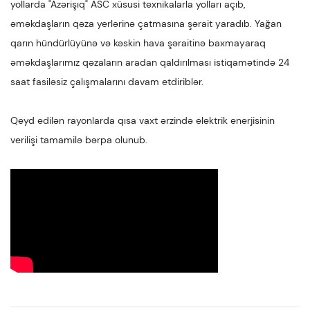
yollarda "Azərişıq" ASC xüsusi texnikalarla yolları açıb,
əməkdaşların qəza yerlərinə çatmasına şərait yaradıb. Yağan
qarın hündürlüyünə və kəskin hava şəraitinə baxmayaraq
əməkdaşlarımız qəzaların aradan qaldırılması istiqamətində 24
saat fasiləsiz çalışmalarını davam etdiriblər.
Qeyd edilən rayonlarda qısa vaxt ərzində elektrik enerjisinin
verilişi tamamilə bərpa olunub.