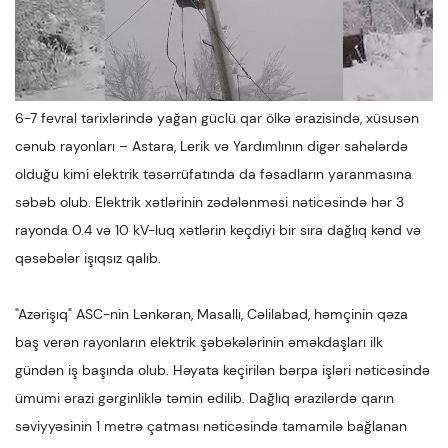
6-7 fevral tarixlərində yağan güclü qar ölkə ərazisində, xüsusən
cənub rayonları – Astara, Lerik və Yardımlının digər sahələrdə
olduğu kimi elektrik təsərrüfatında da fəsadların yaranmasına
səbəb olub. Elektrik xətlərinin zədələnməsi nəticəsində hər 3
rayonda 0.4 və 10 kV-luq xətlərin keçdiyi bir sıra dağlıq kənd və
qəsəbələr işıqsız qalıb.
"Azərişıq" ASC-nin Lənkəran, Masallı, Cəlilabad, həmçinin qəza
baş verən rayonların elektrik şəbəkələrinin əməkdaşları ilk
gündən iş başında olub. Həyata keçirilən bərpa işləri nəticəsində
ümumi ərazi gərginliklə təmin edilib. Dağlıq ərazilərdə qarın
səviyyəsinin 1 metrə çatması nəticəsində tamamilə bağlanan