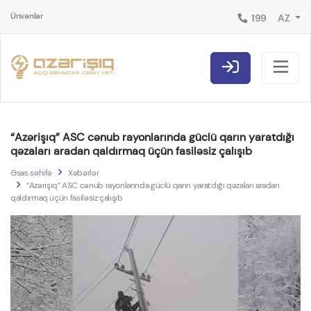
Ünvanlar
199
AZ
“Azərişıq” ASC cənub rayonlarında güclü qarın yaratdığı
qəzaları aradan qaldırmaq üçün fasiləsiz çalışıb
Əsas səhifə
Xəbərlər
“Azərişıq” ASC cənub rayonlarında güclü qarın yaratdığı qəzaları aradan
qaldırmaq üçün fasiləsiz çalışıb