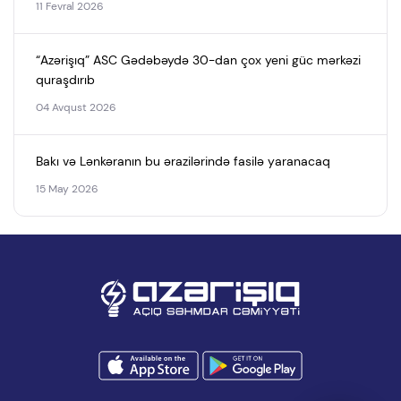
11 Fevral 2026
“Azərişıq” ASC Gədəbəydə 30-dan çox yeni güc mərkəzi
quraşdırıb
04 Avqust 2026
Bakı və Lənkəranın bu ərazilərində fasilə yaranacaq
15 May 2026