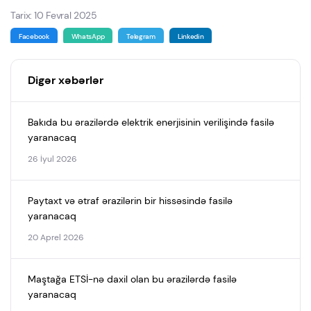
Tarix: 10 Fevral 2025
Facebook
WhatsApp
Telegram
Linkedin
Digər xəbərlər
Bakıda bu ərazilərdə elektrik enerjisinin verilişində fasilə
yaranacaq
26 İyul 2026
Paytaxt və ətraf ərazilərin bir hissəsində fasilə
yaranacaq
20 Aprel 2026
Maştağa ETSİ-nə daxil olan bu ərazilərdə fasilə
yaranacaq