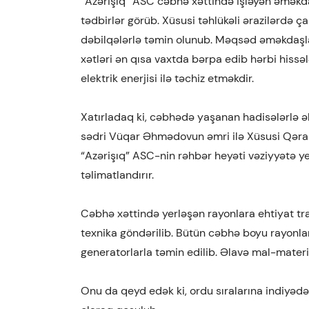
“Azərişıq” ASC cəbhə xəttində işləyən əməkda
tədbirlər görüb. Xüsusi təhlükəli ərazilərdə 
dəbilqələrlə təmin olunub. Məqsəd əməkdaşla
xətləri ən qısa vaxtda bərpa edib hərbi hissəl
elektrik enerjisi ilə təchiz etməkdir.
Xatırladaq ki, cəbhədə yaşanan hadisələrlə ə
sədri Vüqar Əhmədovun əmri ilə Xüsusi Qərar
“Azərişıq” ASC-nin rəhbər heyəti vəziyyətə 
təlimatlandırır.
Cəbhə xəttində yerləşən rayonlara ehtiyat tran
texnika göndərilib. Bütün cəbhə boyu rayonla
generatorlarla təmin edilib. Əlavə mal-mater
Onu da qeyd edək ki, ordu sıralarına indiyə