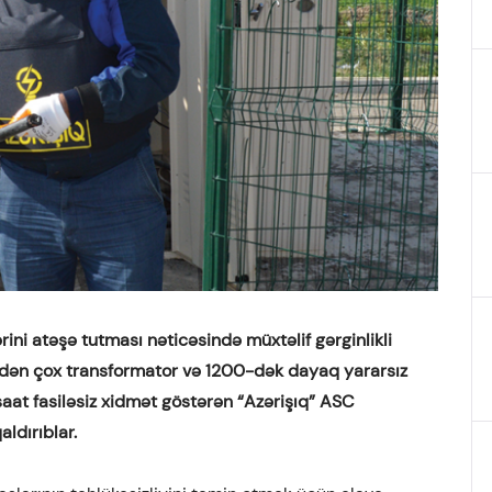
ini atəşə tutması nəticəsində müxtəlif gərginlikli
-dən çox transformator və 1200-dək dayaq yararsız
aat fasiləsiz xidmət göstərən “Azərişıq” ASC
ldırıblar.