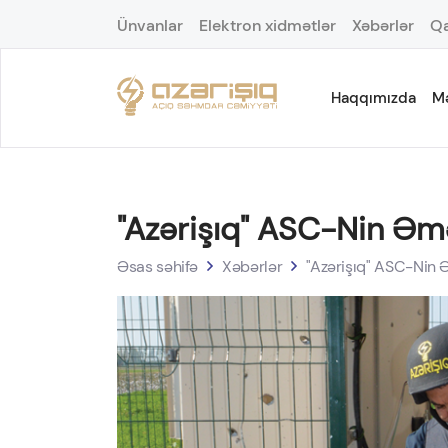
Ünvanlar
Elektron xidmətlər
Xəbərlər
Qa
Haqqımızda
M
"Azərişıq" ASC-Nin Əmə
Əsas səhifə
Xəbərlər
"Azərişıq" ASC-Nin Ə