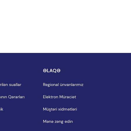
I
ƏLAQƏ
ilən suallar
Regional ünvanlarımız
ının Qərarları
Elektron Müraciət
ik
Müştəri xidmətləri
Mənə zəng edin