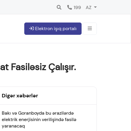
199
AZ
Elektron işıq portalı
Fasiləsiz Çalışır.
Digər xəbərlər
Bakı və Goranboyda bu ərazilərdə
elektrik enerjisinin verilişində fasilə
yaranacaq