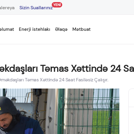
YENİ
lereya
Sizin Suallarınız
əlumat
Enerji istehlakı
Əlaqə
Mətbuat
kdaşları Təmas Xəttində 24 Saat 
məkdaşları Təmas Xəttində 24 Saat Fasiləsiz Çalışır.