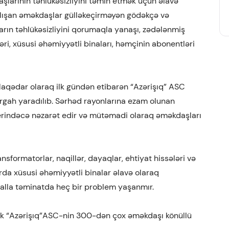
şlarının təhlükəsizliyini təmin etmək üçün əlavə
çalışan əməkdaşlar gülləkeçirməyən gödəkçə və
rın təhlükəsizliyini qorumaqla yanaşı, zədələnmiş
əri, xüsusi əhəmiyyətli binaları, həmçinin abonentləri
laqədar olaraq ilk gündən etibarən “Azərişıq” ASC
gah yaradılıb. Sərhəd rayonlarına ezam olunan
yerindəcə nəzarət edir və mütəmadi olaraq əməkdaşları
sformatorlar, naqillər, dayaqlar, ehtiyat hissələri və
rda xüsusi əhəmiyyətli binalar əlavə olaraq
ialla təminatda heç bir problem yaşanmır.
dək “Azərişıq”ASC-nin 300-dən çox əməkdaşı könüllü