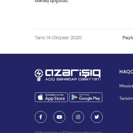
olaraq qoşulub.
Tarix: 14 Oktyabr 2020
Payl
HAQQ
Missiy
Tarixim
2026 Azerishiq.az
Bütün hüquqlar qorunur