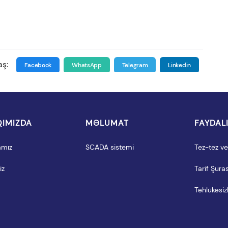
aş:
Facebook
WhatsApp
Telegram
Linkedin
IMIZDA
MƏLUMAT
FAYDAL
amız
SCADA sistemi
Tez-tez ver
iz
Tarif Şuras
Təhlükəsizl