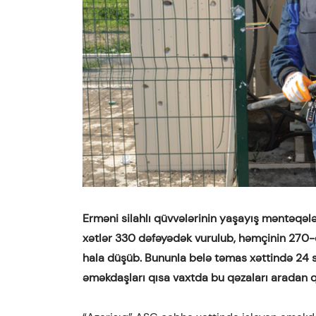
Erməni silahlı qüvvələrinin yaşayış məntəqələr
xətlər 330 dəfəyədək vurulub, həmçinin 270
hala düşüb. Bununla belə təmas xəttində 24 s
əməkdaşları qısa vaxtda bu qəzaları aradan qa