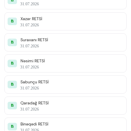
31.07.2026
Xəzər RETSİ
31.07.2026
Suraxanı RETSİ
31.07.2026
Nəsimi RETSİ
31.07.2026
Sabunçu RETSİ
31.07.2026
Qaradağ RETSİ
31.07.2026
Binəqədi RETSİ
31.07.2026