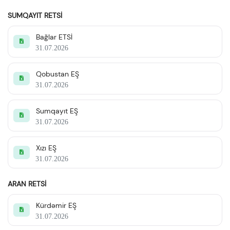
SUMQAYIT RETSİ
Bağlar ETSİ
31.07.2026
Qobustan EŞ
31.07.2026
Sumqayıt EŞ
31.07.2026
Xızı EŞ
31.07.2026
ARAN RETSİ
Kürdəmir EŞ
31.07.2026