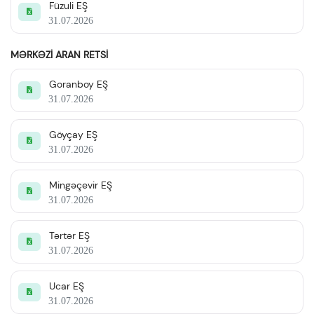
Füzuli EŞ
31.07.2026
MƏRKƏZI ARAN RETSİ
Goranboy EŞ
31.07.2026
Göyçay EŞ
31.07.2026
Mingəçevir EŞ
31.07.2026
Tərtər EŞ
31.07.2026
Ucar EŞ
31.07.2026