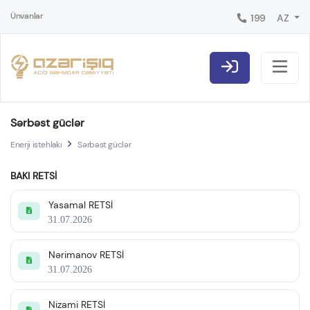
Ünvanlar
199
AZ
Sərbəst güclər
Enerji istehlakı
Sərbəst güclər
BAKI RETSİ
Yasamal RETSİ
31.07.2026
Nərimanov RETSİ
31.07.2026
Nizami RETSİ