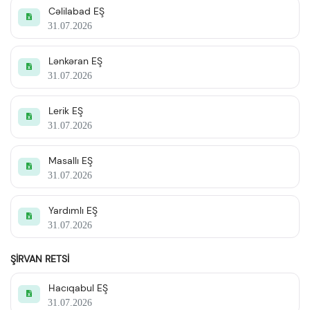
Cəlilabad EŞ
31.07.2026
Lənkəran EŞ
31.07.2026
Lerik EŞ
31.07.2026
Masallı EŞ
31.07.2026
Yardımlı EŞ
31.07.2026
ŞIRVAN RETSİ
Hacıqabul EŞ
31.07.2026