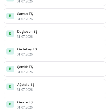
31.07.2026
Samux EŞ
31.07.2026
Daşkəsən EŞ
31.07.2026
Gədəbəy EŞ
31.07.2026
Şəmkir EŞ
31.07.2026
Ağstafa EŞ
31.07.2026
Gəncə EŞ
31.07.2026