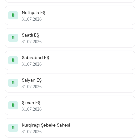
Neftçala EŞ
31.07.2026
Saatlı EŞ
31.07.2026
Sabirabad EŞ
31.07.2026
Salyan EŞ
31.07.2026
Şirvan EŞ
31.07.2026
Kürqirağı Şəbəkə Sahəsi
31.07.2026