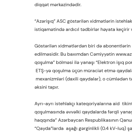
diqqət mərkəzindədir.
“Azərişıq” ASC göstərilən xidmətlərin istehlak
istiqamətində ardıcıl tədbirlər həyata keçirir
Göstərilən xidmətlərdən biri də abonentlərin 
edilməsidir. Bu baxımdan Cəmiyyətin
www.aze
qoşulma” bölməsi ilə yanaşı “Elektron işıq po
ETŞ-yə qoşulma üçün müraciət etmə qaydaları,
mexanizmləri (daxili qaydalar), o cümlədən t
əksini tapır.
Ayrı-ayrı istehlakçı kateqoriyalarına aid tikin
qoşulmasında əvvəlki qaydalarda fərqli yanaşm
haqqında” Azərbaycan Respublikasının Qanun
“Qayda”larda aşağı gərginlikli (0.4 kV-luq) ş