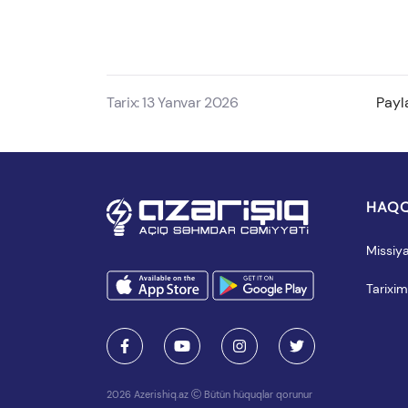
Tarix: 13 Yanvar 2026
Payl
HAQQ
Missiy
Tarixim
2026 Azerishiq.az
Bütün hüquqlar qorunur