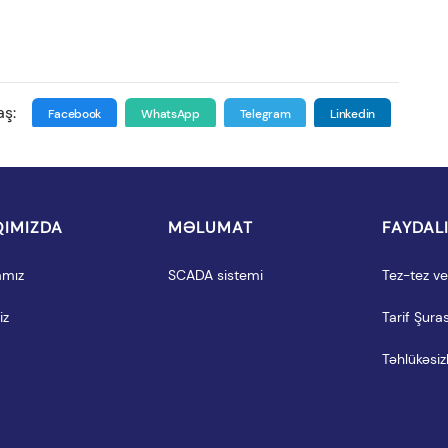
aş:
Facebook
WhatsApp
Telegram
Linkedin
IMIZDA
MƏLUMAT
FAYDAL
amız
SCADA sistemi
Tez-tez ver
iz
Tarif Şuras
Təhlükəsizl