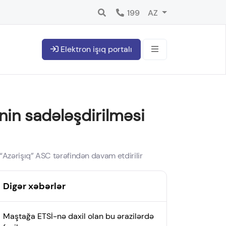
199
AZ
Elektron işıq portalı
nin sadələşdirilməsi
“Azərişıq” ASC tərəfindən davam etdirilir
Digər xəbərlər
Maştağa ETSİ-nə daxil olan bu ərazilərdə