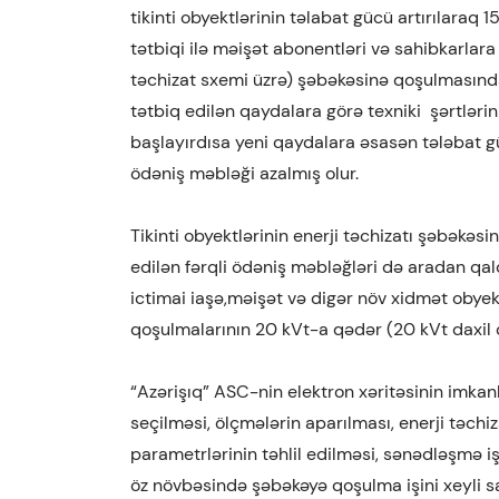
tikinti obyektlərinin təlabat gücü artırılaraq
tətbiqi ilə məişət abonentləri və sahibkarlara m
təchizat sxemi üzrə) şəbəkəsinə qoşulmasında 
tətbiq edilən qaydalara görə texniki şərtlər
başlayırdısa yeni qaydalara əsasən tələbat g
ödəniş məbləği azalmış olur.
Tikinti obyektlərinin enerji təchizatı şəbəkəs
edilən fərqli ödəniş məbləğləri də aradan qal
ictimai iaşə,məişət və digər növ xidmət obyekt
qoşulmalarının 20 kVt-a qədər (20 kVt daxil 
“Azərişıq” ASC-nin elektron xəritəsinin imka
seçilməsi, ölçmələrin aparılması, enerji təch
parametrlərinin təhlil edilməsi, sənədləşmə iş
öz növbəsində şəbəkəyə qoşulma işini xeyli sa