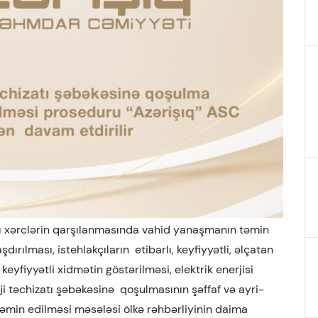
ğlı xərclərin qarşılanmasında vahid yanaşmanın təmin
ırılması, istehlakçıların etibarlı, keyfiyyətli, əlçatan
, keyfiyyətli xidmətin göstərilməsi, elektrik enerjisi
rji təchizatı şəbəkəsinə qoşulmasının şəffaf və ayri-
təmin edilməsi məsələsi ölkə rəhbərliyinin daima