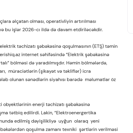
çlara əlçatan olması, operativliyin artırılması
 və bu işlər 2026-cı ildə də davam etdiriləcəkdir.
elektrik təchizatı şəbəkəsinə qoşulmasının (ETŞ) təmin
rishiq.az
internet səhifəsində “Elektrik şəbəkəsinə
rtalı” bölməsi də yaradılmışdır. Həmin bölmələrdə,
 müraciətlərin (şikayət və təkliflər) icra
ələb olunan sənədlərin siyahısı barədə məlumatlar öz
ti obyektlərinin enerji təchizatı şəbəkəsinə
a tətbiq edilirdi. Lakin, “Elektroenergertika
unda edilmiş dəyişilikliyə uyğun olaraq yeni
əbəkələrdən qoşulma zamanı texniki şərtlərin verilməsi