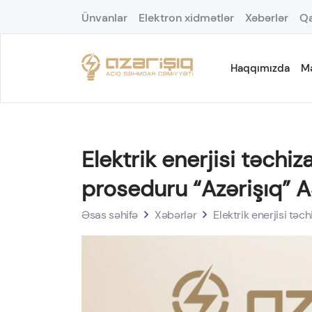
Ünvanlar
Elektron xidmətlər
Xəbərlər
Qa
Haqqımızda
M
Elektrik enerjisi təch
proseduru “Azərişıq” A
Əsas səhifə
Xəbərlər
Elektrik enerjisi tə