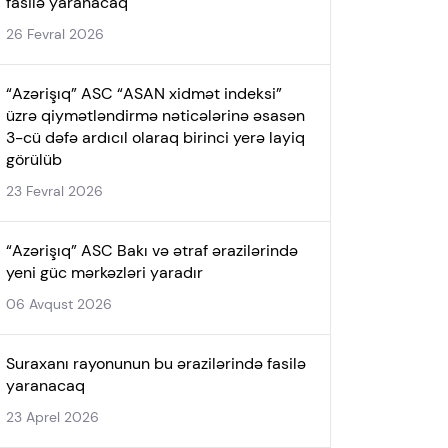
fasilə yaranacaq
26 Fevral 2026
“Azərişıq” ASC “ASAN xidmət indeksi”
üzrə qiymətləndirmə nəticələrinə əsasən
3-cü dəfə ardıcıl olaraq birinci yerə layiq
görülüb
23 Fevral 2026
“Azərişıq” ASC Bakı və ətraf ərazilərində
yeni güc mərkəzləri yaradır
06 Avqust 2026
Suraxanı rayonunun bu ərazilərində fasilə
yaranacaq
23 Aprel 2026