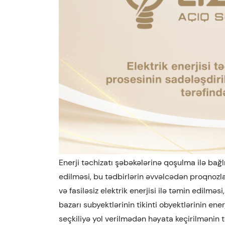
Enerji təchizatı şəbəkələrinə qoşulma ilə ba
edilməsi, bu tədbirlərin əvvəlcədən proqnozlaşd
və fasiləsiz elektrik enerjisi ilə təmin edilməsi
bazarı subyektlərinin tikinti obyektlərinin ene
seçkiliyə yol verilmədən həyata keçirilmənin 