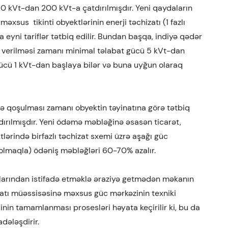
 150 kVt-dan 200 kVt-a çatdırılmışdır. Yeni qaydaların
əxsus tikinti obyektlərinin enerji təchizatı (1 fazlı
eyni tariflər tətbiq edilir. Bundan başqa, indiyə qədər
in verilməsi zamanı minimal təlabat gücü 5 kVt-dan
ücü 1 kVt-dan başlaya bilər və buna uyğun olaraq
inə qoşulması zamanı obyektin təyinatına görə tətbiq
dırılmışdır. Yeni ödəmə məbləğinə əsasən ticarət,
lərində birfazlı təchizat sxemi üzrə aşağı güc
olmaqla) ödəniş məbləğləri 60-70% azalır.
nlarından istifadə etməklə əraziyə getmədən məkanın
izatı müəssisəsinə məxsus güc mərkəzinin texniki
inin tamamlanması prosesləri həyata keçirilir ki, bu da
dələşdirir.