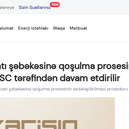
YENİ
lereya
Sizin Suallarınız
əlumat
Enerji istehlakı
Əlaqə
Mətbuat
izatı şəbəkəsinə qoşulma prosesi
SC tərəfindən davam etdirilir
chizatı şəbəkəsinə qoşulma prosesinin sadələşdirilməsi proseduru 