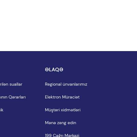
I
ƏLAQƏ
ilən suallar
Regional ünvanlarımız
ının Qərarları
Elektron Müraciət
ik
Müştəri xidmətləri
Mənə zəng edin
199 Çağrı Mərkəzi