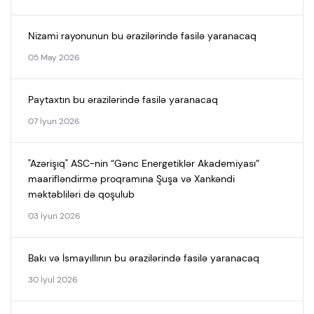
Nizami rayonunun bu ərazilərində fasilə yaranacaq
05 May 2026
Paytaxtın bu ərazilərində fasilə yaranacaq
07 İyun 2026
"Azərişıq" ASC-nin “Gənc Energetiklər Akademiyası”
maarifləndirmə proqramına Şuşa və Xankəndi
məktəbliləri də qoşulub
03 İyun 2026
Bakı və İsmayıllının bu ərazilərində fasilə yaranacaq
30 İyul 2026