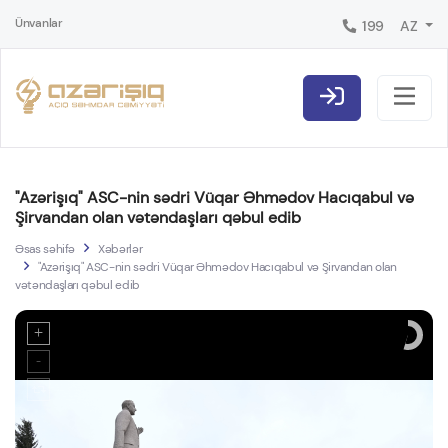
Ünvanlar
199
AZ
"Azərişıq" ASC-nin sədri Vüqar Əhmədov Hacıqabul və
Şirvandan olan vətəndaşları qəbul edib
Əsas səhifə
Xəbərlər
"Azərişıq" ASC-nin sədri Vüqar Əhmədov Hacıqabul və Şirvandan olan
vətəndaşları qəbul edib