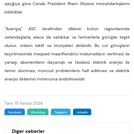
qayğıya görə Cənab Prezident İlham Əliyevə minnətdarlıqlarını
bildiriblər.
“Azərişıq” ASC tərəfindən ölkənin bütün regionlarında
vətəndaşlarla, eləcə də sahibkar və fermerlərlə görüşlər təşkil
olunur, onların təklif və tövsiyələri dinlənilir. Bu cür görüşlərin
keçirilməsində məqsəd maarifləndirici məlumatların verilməsi ilə
yanaşı, abonentlərin dayanıqlı və fasiləsiz elektrik enerjisi ilə
təmin olunması, mövcud problemlərin həll edilməsi və elektrik
enerjisi itkilərinin minimuma endirilməsidir.
Tarix: 19 Yanvar 2026
Facebook
WhatsApp
Telegram
Linkedin
Digər xəbərlər