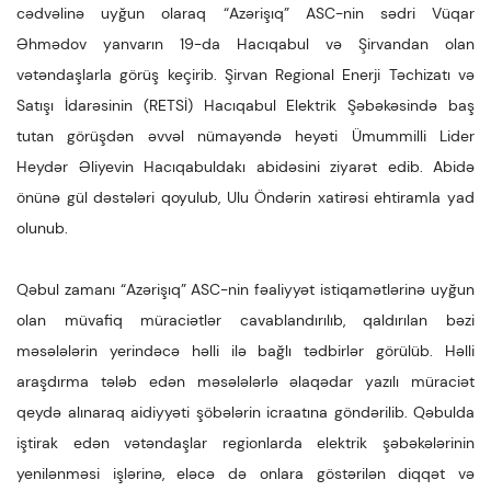
cədvəlinə uyğun olaraq “Azərişıq” ASC-nin sədri Vüqar
Əhmədov yanvarın 19-da Hacıqabul və Şirvandan olan
vətəndaşlarla görüş keçirib. Şirvan Regional Enerji Təchizatı və
Satışı İdarəsinin (RETSİ) Hacıqabul Elektrik Şəbəkəsində baş
tutan görüşdən əvvəl nümayəndə heyəti Ümummilli Lider
Heydər Əliyevin Hacıqabuldakı abidəsini ziyarət edib. Abidə
önünə gül dəstələri qoyulub, Ulu Öndərin xatirəsi ehtiramla yad
olunub.
Qəbul zamanı “Azərişıq” ASC-nin fəaliyyət istiqamətlərinə uyğun
olan müvafiq müraciətlər cavablandırılıb, qaldırılan bəzi
məsələlərin yerindəcə həlli ilə bağlı tədbirlər görülüb. Həlli
araşdırma tələb edən məsələlərlə əlaqədar yazılı müraciət
qeydə alınaraq aidiyyəti şöbələrin icraatına göndərilib. Qəbulda
iştirak edən vətəndaşlar regionlarda elektrik şəbəkələrinin
yenilənməsi işlərinə, eləcə də onlara göstərilən diqqət və