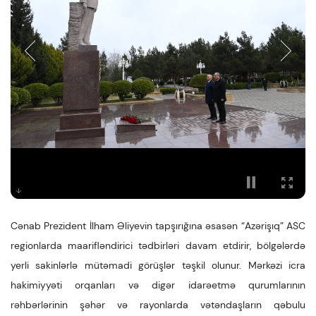
Cənab Prezident İlham Əliyevin tapşırığına əsasən “Azərişıq” ASC
regionlarda maarifləndirici tədbirləri davam etdirir, bölgələrdə
yerli sakinlərlə mütəmadi görüşlər təşkil olunur. Mərkəzi icra
hakimiyyəti orqanları və digər idarəetmə qurumlarının
rəhbərlərinin şəhər və rayonlarda vətəndaşların qəbulu