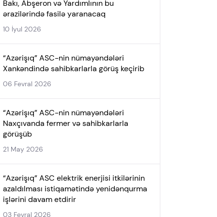
Bakı, Abşeron və Yardımlının bu
ərazilərində fasilə yaranacaq
10 İyul 2026
“Azərişıq” ASC-nin nümayəndələri
Xankəndində sahibkarlarla görüş keçirib
06 Fevral 2026
“Azərişıq” ASC-nin nümayəndələri
Naxçıvanda fermer və sahibkarlarla
görüşüb
21 May 2026
“Azərişıq” ASC elektrik enerjisi itkilərinin
azaldılması istiqamətində yenidənqurma
işlərini davam etdirir
03 Fevral 2026