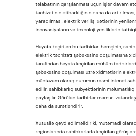
təlabatının qarşılanması üçün işlər davam etdir
təchizatının etibarlılığının daha da artırılması
yaradılması, elektrik verilişi xətlərinin yeni
innovasiyaların və texnoloji yeniliklərin tətbiq
Həyata keçirilən bu tədbirlər, həmçinin, sahibk
elektrik təchizatı şəbəkəsinə qoşulmasına x
tərəfindən həyata keçirilən mühüm tədbirlərdən
şəbəkəsinə qoşulması üzrə xidmətlərin elektr
müntəzəm olaraq qurumun rəsmi intenet səhif
edilir, sahibkarlıq subyektlərinin məlumatlılı
paylaşılır. Görülən tədbirlər məmur-vətəndaş
daha da sürətləndirir.
Xüsusilə qeyd edilməlidir ki, mütəmadi olaraq
regionlarında sahibkarlarla keçirilən görüşlər