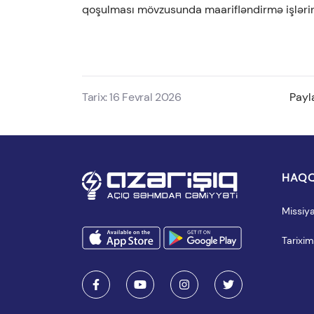
qoşulması mövzusunda maarifləndirmə işlərinə
Tarix: 16 Fevral 2026
Payl
HAQQ
Missiy
Tarixim