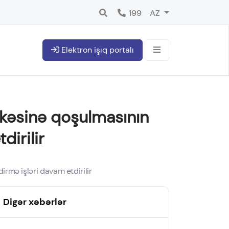
199
AZ
Elektron işıq portalı
bəkəsinə qoşulmasının
dirilir
irmə işləri davam etdirilir
Digər xəbərlər