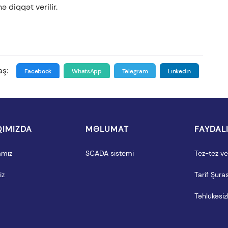
 diqqət verilir.
aş:
Facebook
WhatsApp
Telegram
Linkedin
IMIZDA
MƏLUMAT
FAYDAL
amız
SCADA sistemi
Tez-tez ver
iz
Tarif Şuras
Təhlükəsizl