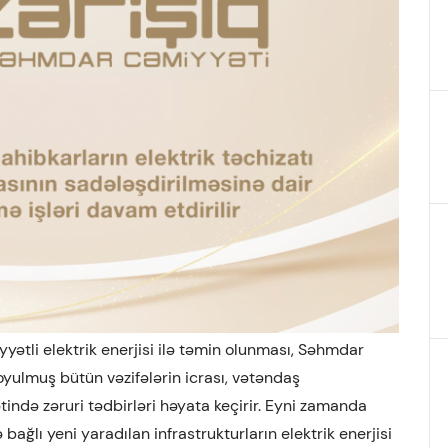
iyyətli elektrik enerjisi ilə təmin olunması, Səhmdar
yulmuş bütün vəzifələrin icrası, vətəndaş
ndə zəruri tədbirləri həyata keçirir. Eyni zamanda
bağlı yeni yaradılan infrastrukturların elektrik enerjisi