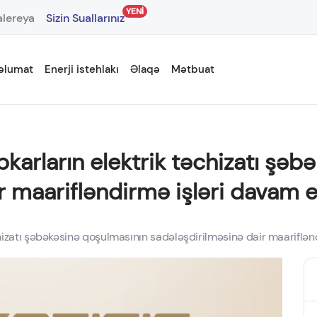
YENİ
lereya
Sizin Suallarınız
əlumat
Enerji istehlakı
Əlaqə
Mətbuat
bkarların elektrik təchizatı şə
 maarifləndirmə işləri davam et
hizatı şəbəkəsinə qoşulmasının sadələşdirilməsinə dair maariflənd