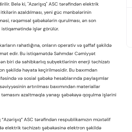
ilir. Belə ki, "Azərişıq" ASC tərəfindən elektrik
, itkilərin azaldılması, yeni güc mənbələrinin
lənməsi, rəqəmsal şəbəkələrin qurulması, ən son
i istiqamətində işlər görülür.
arların rahatlığına, onların operativ və şəffaf şəkildə
idmət edir. Bu istiqamətdə Səhmdar Cəmiyyət
 biri də sahibkarlıq subyektlərinin enerji təchizatı
on şəkildə həyata keçirilməsidir. Bu baxımdan
əsində və sosial şəbəkə hesablarında paylaşımlar
q səviyyəsinin artırılması baxımından materiallar
 təmasını azaltmaqla yanaşı şəbəkəyə qoşulma işlərini
 “Azərişıq” ASC tərəfindən respublikamızın müxtəlif
də elektrik təchizatı şəbəkəsinə elektron şəkildə