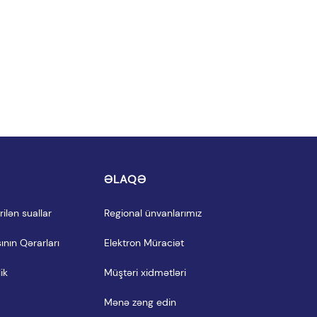
I
ƏLAQƏ
ilən suallar
Regional ünvanlarımız
ının Qərarları
Elektron Müraciət
ik
Müştəri xidmətləri
Mənə zəng edin