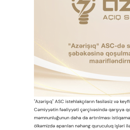
"Azərişıq" ASC istehlakçıların fasiləsiz və keyf
Cəmiyyətin fəaliyyəti çərçivəsində qarşıya qo
məmnunluğunun daha da artırılması istiqaməti
ölkəmizdə aparılan nəhəng quruculuq işləri ilə 