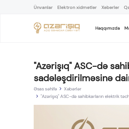
Ünvanlar
Elektron xidmətlər
Xəbərlər
Qa
Haqqımızda
M
"Azərişıq" ASC-də sahi
sadələşdirilməsinə dair
Əsas səhifə
Xəbərlər
"Azərişıq" ASC-də sahibkarların elektrik təc