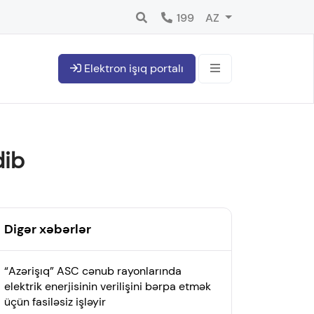
199
AZ
Elektron işıq portalı
dib
Digər xəbərlər
“Azərişıq” ASC cənub rayonlarında
elektrik enerjisinin verilişini bərpa etmək
üçün fasiləsiz işləyir