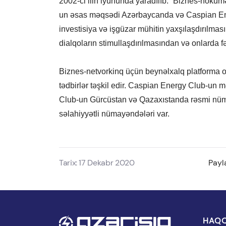
2002-ci ilin iyununda yaradılıb. “Biznes-hökum
un əsas məqsədi Azərbaycanda və Caspian Ener
investisiya və işgüzar mühitin yaxşılaşdırılm
dialqoların stimullaşdırılmasından və onlarda fə
Biznes-netvorkinq üçün beynəlxalq platforma 
tədbirlər təşkil edir. Caspian Energy Club-un 
Club-un Gürcüstan və Qazaxıstanda rəsmi nüma
səlahiyyətli nümayəndələri var.
Tarix: 17 Dekabr 2020
Payl
HAQQ