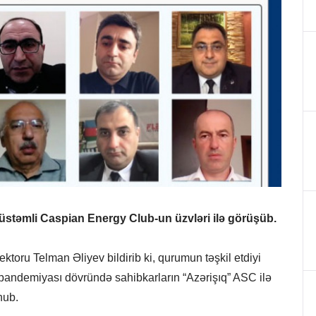
üstəmli Caspian Energy Club-un üzvləri ilə görüşüb.
ktoru Telman Əliyev bildirib ki, qurumun təşkil etdiyi
andemiyası dövründə sahibkarların “Azərişıq” ASC ilə
nub.