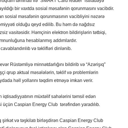
proqram təminatı və “SMART Card reader” istifadəyə
yayıldığı bir vaxtda sosial məsafənin qorunmasını vacibdir.
n sosial məsafənin qorunmasının vacibliyini nəzərə
əmiyyəti olduğu qeyd edilib. Bu həm də nağdsız
siz vasitəsidir. Həmçinin elektron bildirişlərin tətbiqi,
məmnunluğuna hesablanmış addımlardır.
vablandırılıb və təklifləri dinlənib.
vər Rüstəmliyə minnətdarlığını bildirib və “Azərişıq”
şçi qrup aktual məsələlərin, təklif və problemlərin
dada həll yollarını təqdim etməyə imkan verir.
iqtisadiyyatının müxtəlif sahələrini təmsil edən
əsi üçün Caspian Energy Club tərəfindən yaradılıb.
 şirkət və təşkilatı birləşdirən Caspian Energy Club