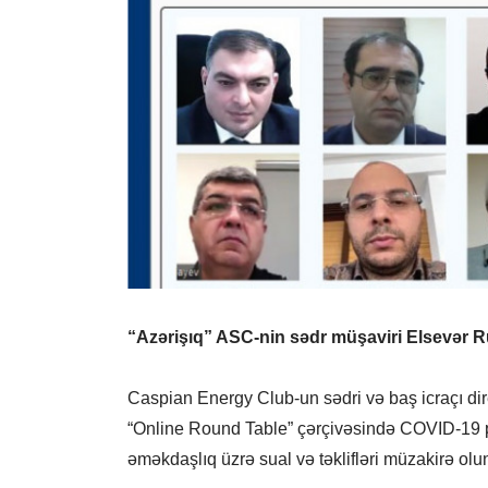
“Azərişıq” ASC-nin sədr müşaviri Elsevər R
Caspian Energy Club-un sədri və baş icraçı dire
“Online Round Table” çərçivəsində COVID-19 p
əməkdaşlıq üzrə sual və təklifləri müzakirə olu