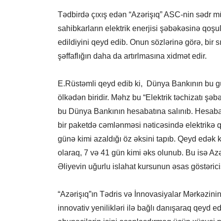
Tədbirdə çıxış edən “Azərişıq” ASC-nin sədr m
sahibkarların elektrik enerjisi şəbəkəsinə qoş
edildiyini qeyd edib. Onun sözlərinə görə, bir s
şəffaflığın daha da artırlmasına xidmət edir.
E.Rüstəmli qeyd edib ki, Dünya Bankının bu g
ölkədən biridir. Məhz bu “Elektrik təchizatı şəb
bu Dünya Bankının hesabatına salınıb. Hesabatd
bir paketdə cəmlənməsi nəticəsində elektrikə 
günə kimi azaldığı öz əksini tapıb. Qeyd edək 
olaraq, 7 və 41 gün kimi əks olunub. Bu isə A
Əliyevin uğurlu islahat kursunun əsas göstəricis
“Azərişıq”ın Tədris və İnnovasiyalar Mərkəzin
innovativ yenilikləri ilə bağlı danışaraq qeyd e