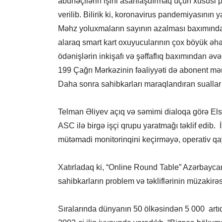
abunəçilərin işini asanlaşdırmaq üçün xüsusi 
verilib. Bilirik ki, koronavirus pandemiyasının 
Məhz yoluxmaların sayının azalması baxımında
alaraq smart kart oxuyucularının çox böyük əh
ödənişlərin inkişafı və şəffaflıq baxımından əvəz
199 Çağrı Mərkəzinin fəaliyyəti də abonent 
Daha sonra sahibkarları maraqlandıran suallar ca
Telman Əliyev açıq və səmimi dialoqa görə Else
ASC ilə birgə işçi qrupu yaratmağı təklif edib. İ
mütəmadi monitorinqini keçirməyə, operativ qay
Xatırladaq ki, “Online Round Table” Azərbaycan 
sahibkarların problem və təkliflərinin müzakir
Sıralarında dünyanın 50 ölkəsindən 5 000 artıq