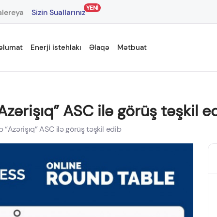
YENİ
lereya
Sizin Suallarınız
əlumat
Enerji istehlakı
Əlaqə
Mətbuat
zərişıq” ASC ilə görüş təşkil e
“Azərişıq” ASC ilə görüş təşkil edib