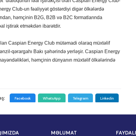
ət” dialoqunun fəal iştirakçısı olan Caspian Energy Club-
gy Club-un fəaliyyət göstərdiyi digər ölkələrdə
asından, həmçinin B2G, B2B və B2C formatlarında
al iştirak etməkdən ibarətdir.
olan Caspian Energy Club mütəmadi olaraq müxtəlif
mənzil-qərargahı Bakı şəhərində yerləşir. Caspian Energy
yəndəlikləri, həmçinin dünyanın müxtəlif ölkələrində
aş:
Facebook
WhatsApp
Telegram
Linkedin
IMIZDA
MƏLUMAT
FAYDAL