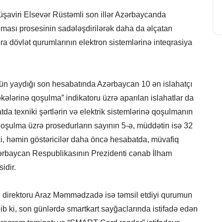
üşaviri Elsevər Rüstəmli son illər Azərbaycanda
ulması prosesinin sadələşdirilərək daha da əlçatan
ıra dövlət qurumlarının elektron sistemlərinə inteqrasiya
ün yaydığı son hesabatında Azərbaycan 10 ən islahatçı
əkələrinə qoşulma” indikatoru üzrə aparılan islahatlar da
a texniki şərtlərin və elektrik sistemlərinə qoşulmanın
qoşulma üzrə prosedurların sayının 5-ə, müddətin isə 32
ki, həmin göstəricilər daha öncə hesabatda, müvafiq
zərbaycan Respublikasının Prezidenti cənab İlham
idir.
in direktoru Araz Məmmədzadə isə təmsil etdiyi qurumun
dib ki, son günlərdə smartkart sayğaclarında istifadə edən