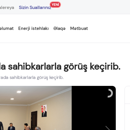
YENİ
lereya
Sizin Suallarınız
əlumat
Enerji istehlakı
Əlaqə
Mətbuat
 sahibkarlarla görüş keçirib.
ada sahibkarlarla görüş keçirib.