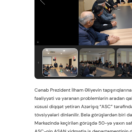
Cənab Prezident İlham Əliyevin tapşırıqlarına
fəaliyyəti və yaranan problemlərin aradan qa
xüsusi diqqət yetirən Azərişıq “ASC” tərəfindən 
tövsiyyələri dinlənilir. Belə görüşlərdən biri
Mərkəzində keçirilən görüşdə 50-yə yaxın sahib
ASC-nin ASAN xidmətlə iş departamentinin di