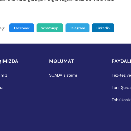
aş:
Facebook
WhatsApp
Telegram
Linkedin
IMIZDA
MƏLUMAT
FAYDAL
amız
SCADA sistemi
Tez-tez ver
iz
Tarif Şuras
Təhlükəsizl