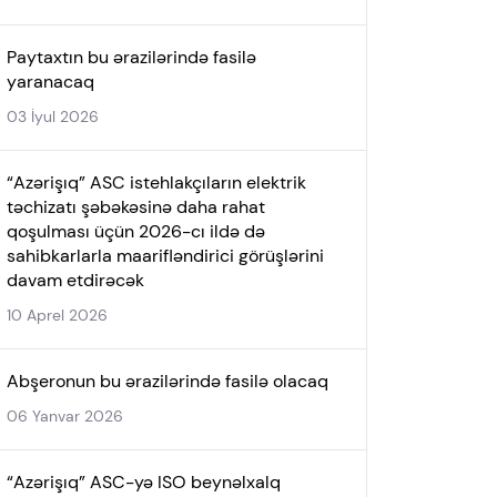
Paytaxtın bu ərazilərində fasilə
yaranacaq
03 İyul 2026
“Azərişıq” ASC istehlakçıların elektrik
təchizatı şəbəkəsinə daha rahat
qoşulması üçün 2026-cı ildə də
sahibkarlarla maarifləndirici görüşlərini
davam etdirəcək
10 Aprel 2026
Abşeronun bu ərazilərində fasilə olacaq
06 Yanvar 2026
“Azərişıq” ASC-yə ISO beynəlxalq