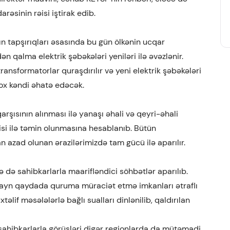
əsinin rəisi iştirak edib.
n tapşırıqları əsasında bu gün ölkənin ucqar
n qalma elektrik şəbəkələri yeniləri ilə əvəzlənir.
ansformatorlar quraşdırılır və yeni elektrik şəbəkələri
çox kəndi əhatə edəcək.
arşısının alınması ilə yanaşı əhali və qeyri-əhali
rjisi ilə təmin olunmasına hesablanıb. Bütün
n azad olunan ərazilərimizdə tam gücü ilə aparılır.
də sahibkarlarla maarifləndici söhbətlər aparılıb.
layn qaydada quruma müraciət etmə imkanları ətraflı
təlif məsələlərlə bağlı sualları dinlənilib, qaldırılan
ahibkarlarla görüşləri digər regionlarda da mütəmadi