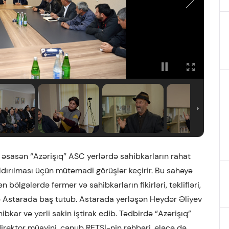
 əsasən “Azərişıq” ASC yerlərdə sahibkarların rahat
ldırılması üçün mütəmadi görüşlər keçirir. Bu sahəyə
bölgələrdə fermer və sahibkarların fikirləri, təklifləri,
 də Astarada baş tutub. Astarada yerləşən Heydər Əliyev
kar və yerli sakin iştirak edib. Tədbirdə “Azərişıq”
rektor müavini, cənub RETSİ-nin rəhbəri, eləcə də