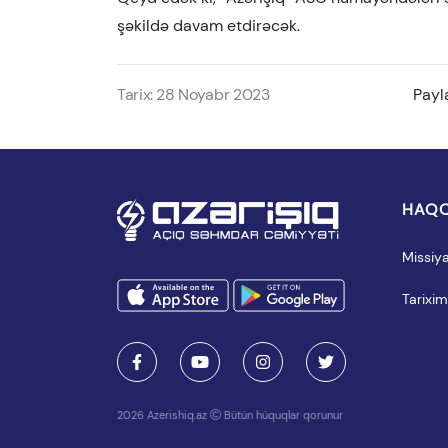
şəkildə davam etdirəcək.
Tarix: 28 Noyabr 2023
Payl
HAQQ
Missiy
Tarixim
2026 Azerishiq.az
Bütün hüquqlar qorunur