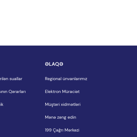
I
ƏLAQƏ
ilən suallar
Regional ünvanlarımız
ının Qərarları
Elektron Müraciət
ik
Müştəri xidmətləri
Mənə zəng edin
199 Çağrı Mərkəzi