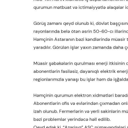
qurumun mətbuat və ictimaiyyətlə əlaqələr idar
Görüş zamanı qeyd olunub ki, dövlət başçısını
rayonlarında belə ötən əsrin 50-60-cı illərində
Həmçinin Astaranın bəzi kəndlərində müasir tr
yaradılır. Görülən işlər yaxın zamanda daha 
Müasir şəbəkələrin qurulması enerji itkisinin q
abonentlərin fasiləsiz, dayanıqlı elektrik ene
regionlarımızla yanaşı bu işlər həm də işğalda
Həmçinin qurumun elektron xidmətləri barədə 
Abonentlərin ofis və evlərindən çıxmadan on
izah olunub. Fermerlərin və yerli sakinlərin müx
bəzi problemlər yerindəcə həll edilib.
Qeyd edək ki, “Azərişıq” ASC nümayəndələri s