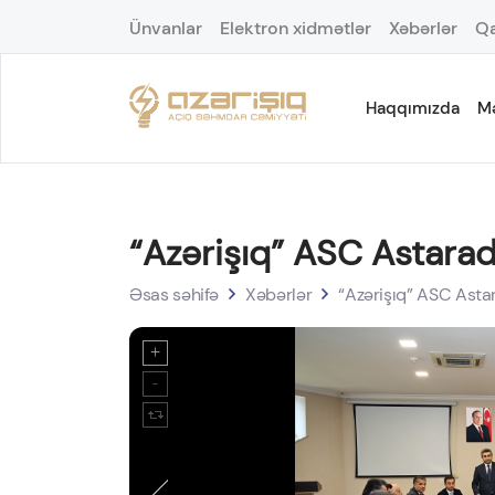
Ünvanlar
Elektron xidmətlər
Xəbərlər
Qa
Haqqımızda
M
“Azərişıq” ASC Astarada
Əsas səhifə
Xəbərlər
“Azərişıq” ASC Astar