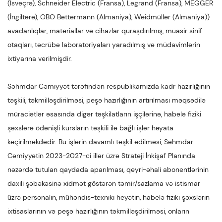
(İsveçrə), Schneider Electric (Fransa), Legrand (Fransa), MEGGER
(İngiltərə), OBO Bettermann (Almaniya), Weidmüller (Almaniya))
avadanlıqlar, materiallar və cihazlar quraşdırılmış, müasir sinif
otaqları, təcrübə laboratoriyaları yaradılmış və müdavimlərin
ixtiyarına verilmişdir.
Səhmdar Cəmiyyət tərəfindən respublikamızda kadr hazırlığının
təşkili, təkmilləşdirilməsi, peşə hazırlığının artırılması məqsədilə
müraciətlər əsasında digər təşkilatların işçilərinə, habelə fiziki
şəxslərə ödənişli kursların təşkili ilə bağlı işlər həyata
keçirilməkdədir. Bu işlərin davamlı təşkil edilməsi, Səhmdar
Cəmiyyətin 2023-2027-ci illər üzrə Strateji İnkişaf Planında
nəzərdə tutulan qaydada aparılması, qeyri-əhali abonentlərinin
daxili şəbəkəsinə xidmət göstərən təmir/sazlama və istismar
üzrə personalın, mühəndis-texniki heyətin, habelə fiziki şəxslərin
ixtisaslarının və peşə hazırlığının təkmilləşdirilməsi, onların