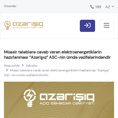
Ünvanlar
199
AZ
Müasir tələblərə cavab verən elektroenergetiklərin
hazırlanması “Azərişıq” ASC-nin ümdə vəzifələrindəndir
Əsas səhifə
Xəbərlər
Müasir tələblərə cavab verən elektroenergetiklərin hazırlanması “Azərişıq”
ASC-nin ümdə vəzifələrindəndir