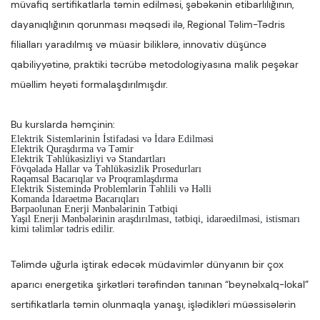
müvafiq sertifikatlarla təmin edilməsi, şəbəkənin etibarlılığının,
dayanıqlığının qorunması məqsədi ilə, Regional Təlim-Tədris
filialları yaradılmış və müasir biliklərə, innovativ düşüncə
qabiliyyətinə, praktiki təcrübə metodologiyasına malik peşəkar
müəllim heyəti formalaşdırılmışdır.
Bu kurslarda həmçinin:
Elektrik Sistemlərinin İstifadəsi və İdarə Edilməsi
Elektrik Quraşdırma və Təmir
Elektrik Təhlükəsizliyi və Standartları
Fövqəladə Hallar və Təhlükəsizlik Prosedurları
Rəqəmsal Bacarıqlar və Proqramlaşdırma
Elektrik Sistemində Problemlərin Təhlili və Həlli
Komanda İdarəetmə Bacarıqları
Bərpaolunan Enerji Mənbələrinin Tətbiqi
Yaşıl Enerji Mənbələrinin araşdırılması, tətbiqi, idarəedilməsi, istismarı
kimi təlimlər tədris edilir.
Təlimdə uğurla iştirak edəcək müdavimlər dünyanın bir çox
aparıcı energetika şirkətləri tərəfindən tanınan “beynəlxalq-lokal”
sertifikatlarla təmin olunmaqla yanaşı, işlədikləri müəssisələrin