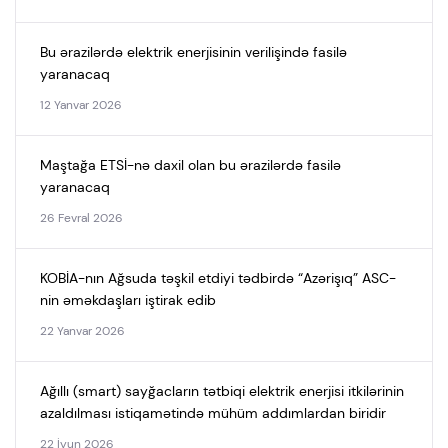
Bu ərazilərdə elektrik enerjisinin verilişində fasilə
yaranacaq
12 Yanvar 2026
Maştağa ETSİ-nə daxil olan bu ərazilərdə fasilə
yaranacaq
26 Fevral 2026
KOBİA-nın Ağsuda təşkil etdiyi tədbirdə “Azərişıq” ASC-
nin əməkdaşları iştirak edib
22 Yanvar 2026
Ağıllı (smart) sayğacların tətbiqi elektrik enerjisi itkilərinin
azaldılması istiqamətində mühüm addımlardan biridir
22 İyun 2026