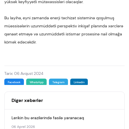
yüksək keyfiyyətli mütəxəssisləri olacaqlar.
Bu layihə, eyni zamanda enerji təchizat sisteminə qoşulmuş
müəssisələrin uzunmüddətli perspektiv inkişaf planında xərclərə
qənaət etməyə və uzunmüddətli istismar prosesinə nail olmağa
kömək edəcəkdir.
Tarix: 06 Avqust 2024
Facebook
WhatsApp
Telegram
Linkedin
Digər xəbərlər
Lerikin bu ərazilərində fasilə yaranacaq
06 Aprel 2026