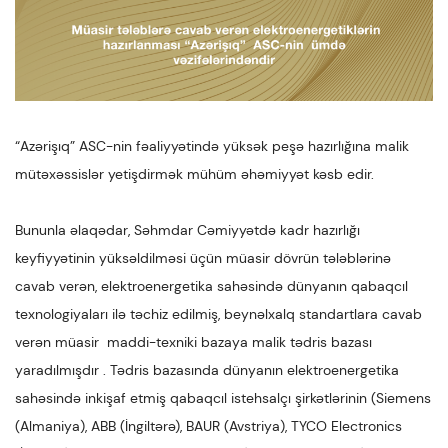
“Azərişıq” ASC-nin fəaliyyətində yüksək peşə hazırlığına malik
mütəxəssislər yetişdirmək mühüm əhəmiyyət kəsb edir.
Bununla əlaqədar, Səhmdar Cəmiyyətdə kadr hazırlığı
keyfiyyətinin yüksəldilməsi üçün müasir dövrün tələblərinə
cavab verən, elektroenergetika sahəsində dünyanın qabaqcıl
texnologiyaları ilə təchiz edilmiş, beynəlxalq standartlara cavab
verən müasir maddi-texniki bazaya malik tədris bazası
yaradılmışdır . Tədris bazasında dünyanın elektroenergetika
sahəsində inkişaf etmiş qabaqcıl istehsalçı şirkətlərinin (Siemens
(Almaniya), ABB (İngiltərə), BAUR (Avstriya), TYCO Electronics