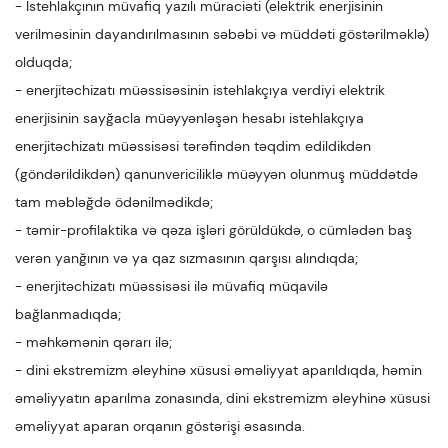
- İstehlakçının müvafiq yazılı müraciəti (elektrik enerjisinin
verilməsinin dayandırılmasının səbəbi və müddəti göstərilməklə)
olduqda;
- enerjitəchizatı müəssisəsinin istehlakçıya verdiyi elektrik
enerjisinin sayğacla müəyyənləşən hesabı istehlakçıya
enerjitəchizatı müəssisəsi tərəfindən təqdim edildikdən
(göndərildikdən) qanunvericiliklə müəyyən olunmuş müddətdə
tam məbləğdə ödənilmədikdə;
- təmir-profilaktika və qəza işləri görüldükdə, o cümlədən baş
verən yanğının və ya qaz sızmasının qarşısı alındıqda;
- enerjitəchizatı müəssisəsi ilə müvafiq müqavilə
bağlanmadıqda;
- məhkəmənin qərarı ilə;
- dini ekstremizm əleyhinə xüsusi əməliyyat aparıldıqda, həmin
əməliyyatın aparılma zonasında, dini ekstremizm əleyhinə xüsusi
əməliyyat aparan orqanın göstərişi əsasında.