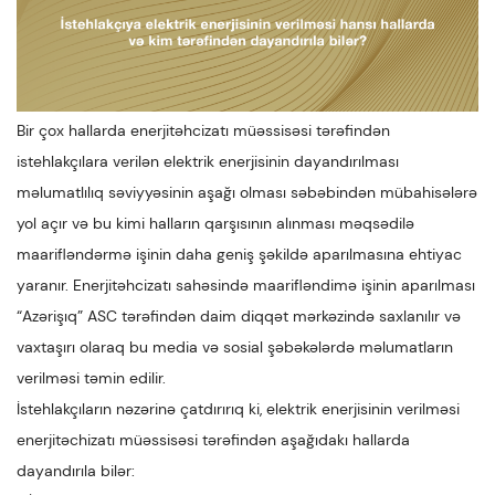
Bir çox hallarda enerjitəhcizatı müəssisəsi tərəfindən
istehlakçılara verilən elektrik enerjisinin dayandırılması
məlumatlılıq səviyyəsinin aşağı olması səbəbindən mübahisələrə
yol açır və bu kimi halların qarşısının alınması məqsədilə
maarifləndərmə işinin daha geniş şəkildə aparılmasına ehtiyac
yaranır. Enerjitəhcizatı sahəsində maarifləndimə işinin aparılması
“Azərişıq” ASC tərəfindən daim diqqət mərkəzində saxlanılır və
vaxtaşırı olaraq bu media və sosial şəbəkələrdə məlumatların
verilməsi təmin edilir.
İstehlakçıların nəzərinə çatdırırıq ki, elektrik enerjisinin verilməsi
enerjitəchizatı müəssisəsi tərəfindən aşağıdakı hallarda
dayandırıla bilər: