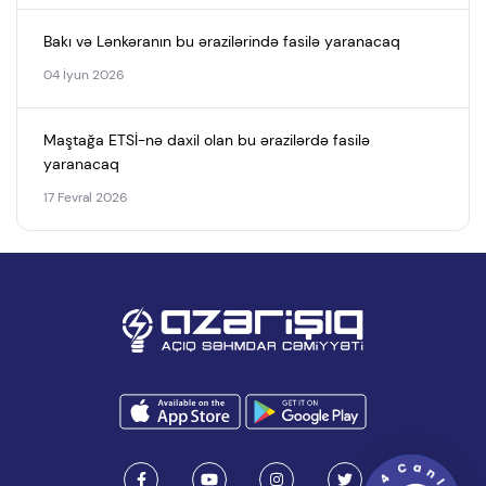
Bakı və Lənkəranın bu ərazilərində fasilə yaranacaq
04 İyun 2026
Maştağa ETSİ-nə daxil olan bu ərazilərdə fasilə
yaranacaq
17 Fevral 2026