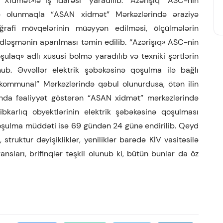
Xidmət»lə iş idarəsi” yaradılıb. “Azərişıq” ASC-nin
adə olunmaqla “ASAN xidmət” Mərkəzlərində əraziyə
rafi mövqelərinin müəyyən edilməsi, ölçülmələrin
nədləşmənin aparılması təmin edilib. “Azərişıq» ASC-nin
ulaq» adlı xüsusi bölmə yaradılıb və texniki şərtlərin
nub. Əvvəllər elektrik şəbəkəsinə qoşulma ilə bağlı
kommunal” Mərkəzlərində qəbul olunurdusa, ötən ilin
ında fəaliyyət göstərən “ASAN xidmət” mərkəzlərində
hibkarlıq obyektlərinin elektrik şəbəkəsinə qoşulması
oşulma müddəti isə 69 gündən 24 günə endirilib. Qeyd
 struktur dəyişikliklər, yeniliklər barədə KİV vasitəsilə
nsları, brifinqlər təşkil olunub ki, bütün bunlar da öz