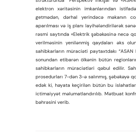
strukturunda “Perspektiv İnkişaf və «ASAN 
elektron xəritəsinin imkanlarından istif
getmədən, dərhal yerindəcə məkanın coğ
aparılması və iş planı layihələndirilərək sə
rəsmi saytında «Elektrik şəbəkəsinə necə qoş
verilməsinin yenilənmiş qaydaları əks olu
sahibkarların müraciəti paytaxtdakı “ASAN 
sonundan etibarən ölkənin bütün regionlar
sahibkarların müraciətləri qəbul edilir. Sa
prosedurları 7-dən 3-ə salınmış, şəbəkəyə q
edək ki, həyata keçirilən bütün bu islahatlar,
ictimaiyyət məlumatlandırılıb. Mətbuat konfra
bəhrəsini verib.