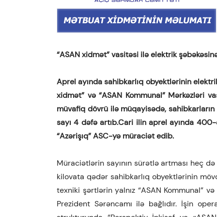
“ASAN xidmət” vasitəsi ilə elektrik şəbəkəsin
Aprel ay
ı
nda sahibkarlıq obyektlərinin elekt
xidmət” və “ASAN Kommunal”
Mərkəzləri
vas
müvafiq dövrü ilə müqayisədə, sahibkarların 
sayı 4 dəfə artıb.Cari ilin aprel ayında 400-
“Azərişıq” ASC-yə müraciət edib.
Müraciətlərin sayının sürətlə artması heç də
kilovata qədər sahibkarlıq obyektlərinin möv
texniki şərtlərin yalnız “ASAN Kommunal” və 
Prezident Sərəncamı ilə bağlıdır. İşin ope