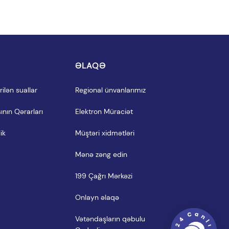
I
ƏLAQƏ
ilən suallar
Regional ünvanlarımız
ının Qərarları
Elektron Müraciət
ik
Müştəri xidmətləri
Mənə zəng edin
199 Çağrı Mərkəzi
Onlayn əlaqə
Vətəndaşların qəbulu 