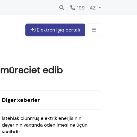
199
AZ
Elektron işıq portalı
 müraciət edib
Digər xəbərlər
İstehlak olunmuş elektrik enerjisinin
dəyərinin vaxtında ödənilməsi nə üçün
vacibdir