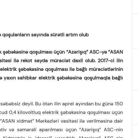
ə qoşulanların sayında sürətli artım olub
rik şəbəkəsinə qoşulması üçün “Azərişıq” ASC-yə “ASAN
itəsi ilə rekot sayda müraciət daxil olub. 2017-ci ilin
elektrik şəbəkəsinə qoşulması ilə bağlı müraciətlərinin
ə yaxın sahibkar elektrik şəbək
ə
sinə qoşulmaqla bağlı
 səbəbsiz deyil. Bu ötən ilin aprel ayından bu günə 150
cud 0,4 kilovoltluq elektrik şəbəkəsinə qoşulması üçün
“ASAN xidmət” Mərkəzləri vasitəsi ilə verilməsinə dair
rativ və səmərəli aparılması üçün “Azərişıq” ASC-nin