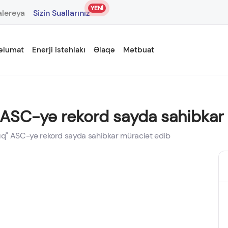
YENİ
lereya
Sizin Suallarınız
əlumat
Enerji istehlakı
Əlaqə
Mətbuat
" ASC-yə rekord sayda sahibkar
şıq" ASC-yə rekord sayda sahibkar müraciət edib