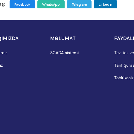
aş:
Facebook
WhatsApp
Telegram
Linkedin
IMIZDA
MƏLUMAT
FAYDAL
amız
SCADA sistemi
Tez-tez ver
iz
Tarif Şuras
Təhlükəsizl