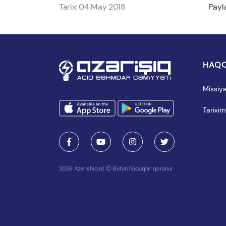
Tarix: 04 May 2018
Payl
HAQQ
Missiy
Tarixim
2026 Azerishiq.az
Bütün hüquqlar qorunur