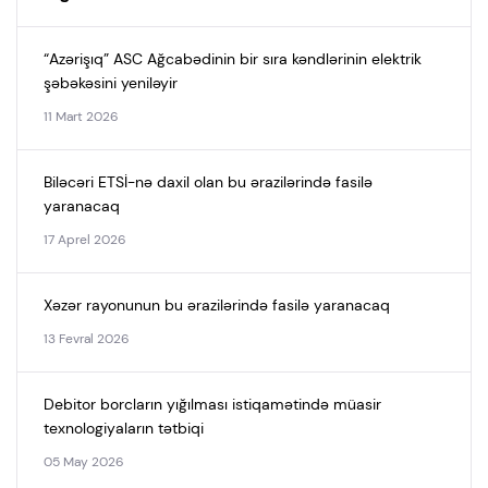
“Azərişıq” ASC Ağcabədinin bir sıra kəndlərinin elektrik
şəbəkəsini yeniləyir
11 Mart 2026
Biləcəri ETSİ-nə daxil olan bu ərazilərində fasilə
yaranacaq
17 Aprel 2026
Xəzər rayonunun bu ərazilərində fasilə yaranacaq
13 Fevral 2026
Debitor borcların yığılması istiqamətində müasir
texnologiyaların tətbiqi
05 May 2026