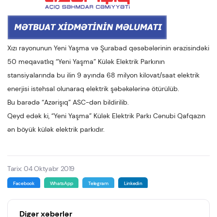
Xızı rayonunun Yeni Yaşma və Şurabad qəsəbələrinin ərazisindəki
50 meqavatlıq “Yeni Yaşma” Külək Elektrik Parkının
stansiyalarında bu ilin 9 ayında 68 milyon kilovat/saat elektrik
enerjisi istehsal olunaraq elektrik şəbəkələrinə ötürülüb.
Bu barədə “Azərişıq” ASC-dən bildirilib.
Qeyd edək ki, “Yeni Yaşma” Külək Elektrik Parkı Cənubi Qafqazın
ən böyük külək elektrik parkıdır.
Tarix: 04 Oktyabr 2019
Facebook
WhatsApp
Telegram
Linkedin
Digər xəbərlər