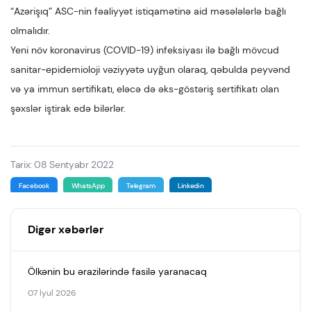
“Azərişıq” ASC-nin fəaliyyət istiqamətinə aid məsələlərlə bağlı
olmalıdır.
Yeni növ koronavirus (COVID-19) infeksiyası ilə bağlı mövcud
sanitar-epidemioloji vəziyyətə uyğun olaraq, qəbulda peyvənd
və ya immun sertifikatı, eləcə də əks-göstəriş sertifikatı olan
şəxslər iştirak edə bilərlər.
Tarix: 08 Sentyabr 2022
Facebook
WhatsApp
Telegram
Linkedin
Digər xəbərlər
Ölkənin bu ərazilərində fasilə yaranacaq
07 İyul 2026