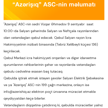
"Azərişıq" ASC-nin sədri Vüqar Əhmədov 9 sentyabr saat
10:00-da Salyan şəhərində Salyan və Neftçala rayonlarından
olan vətəndaşları qəbul edəcək. Qəbul Salyan rayon İcra
Hakimiyyətinin inzibati binasında (Təbriz Xəlilbəyli küçəsi 136)
keçiriləcək.
Qəbul Mərkəzi icra hakimiyyəti orqanları və digər idarəetmə
qurumlarının rəhbərlərinin şəhər və rayonlarda vətəndaşları
qəbulu cədvəlinə əsasən baş tutacaq.
Qəbulda iştirak etmək istəyən şəxslər Salyan Elektrik Şəbəkəsinə
və ya "Azərişıq" ASC-nin 199 çağrı mərkəzinə, onlayn isə
info@azerishiq.az elektron poçt ünvanına müraciət etməklə
qeydiyyatdan keçə bilərlər.
Vətəndaşların diqqətinə çatıdırırıq ki, qəbulda müraciətlər yalnız