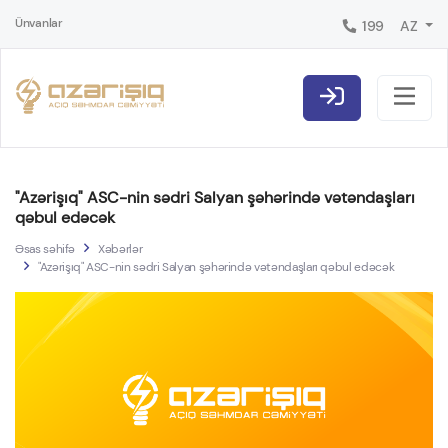
Ünvanlar
199
AZ
"Azərişıq" ASC-nin sədri Salyan şəhərində vətəndaşları
qəbul edəcək
Əsas səhifə
Xəbərlər
"Azərişıq" ASC-nin sədri Salyan şəhərində vətəndaşları qəbul edəcək