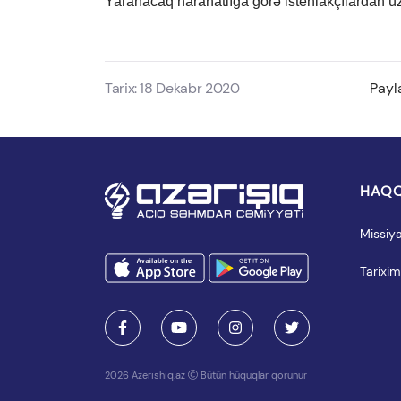
Yaranacaq narahatlığa görə istehlakçılardan üzr
Tarix: 18 Dekabr 2020
Payl
HAQQ
Missiy
Tarixim
2026 Azerishiq.az
Bütün hüquqlar qorunur