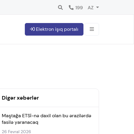
199
AZ
Elektron işıq portalı
Digər xəbərlər
Maştağa ETSİ-nə daxil olan bu ərazilərdə
fasilə yaranacaq
26 Fevral 2026