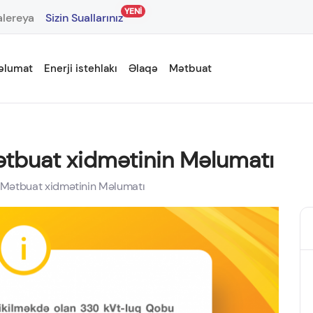
YENİ
lereya
Sizin Suallarınız
əlumat
Enerji istehlakı
Əlaqə
Mətbuat
Mətbuat xidmətinin Məlumatı
n Mətbuat xidmətinin Məlumatı