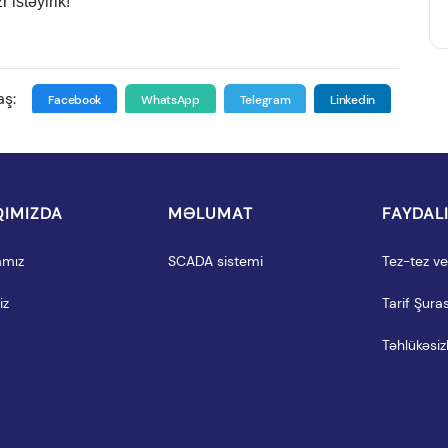
 istəyirik!
aş:
Facebook
WhatsApp
Telegram
Linkedin
IMIZDA
MƏLUMAT
FAYDAL
amız
SCADA sistemi
Tez-tez ver
iz
Tarif Şuras
Təhlükəsizl