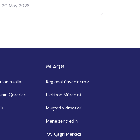
20 May 2026
I
ƏLAQƏ
ilən suallar
Regional ünvanlarımız
ının Qərarları
Elektron Müraciət
ik
Müştəri xidmətləri
Mənə zəng edin
199 Çağrı Mərkəzi