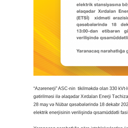
“Azərenerji” ASC-nin tikilməkdə olan 330 kVt-l
gətirilməsi ilə əlaqədar Xırdalan Enerji Təchiza
28 may və Nübar qəsəbələrində 18 dekabr 2020-
elektrik enerjisinin verilişində qısamüddətli fas