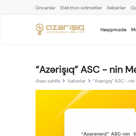
Ünvanlar
Elektron xidmətlər
Xəbərlər
Qa
Haqqımızda
M
“Azərişıq” ASC - nin 
Əsas səhifə
Xəbərlər
“Azərişıq” ASC - ni