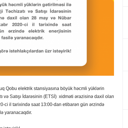
uq Qobu elektrik stansiyasına böyük həcmli yüklərin
tı və Satışı İdarəsinin (ETSİ) xidməti ərazisinə daxil olan
ci il tarixində saat 13:00-dan etibarən gün ərzində
ilə yaranacaqdır.