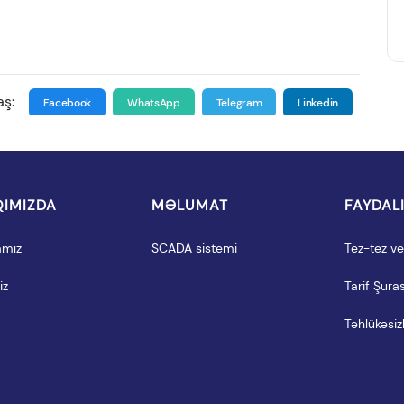
aş:
Facebook
WhatsApp
Telegram
Linkedin
IMIZDA
MƏLUMAT
FAYDAL
amız
SCADA sistemi
Tez-tez ver
iz
Tarif Şuras
Təhlükəsizl