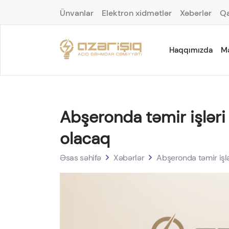
Ünvanlar
Elektron xidmətlər
Xəbərlər
Qa
Haqqımızda
M
Abşeronda təmir işləri i
olacaq
Əsas səhifə
Xəbərlər
Abşeronda təmir işlər