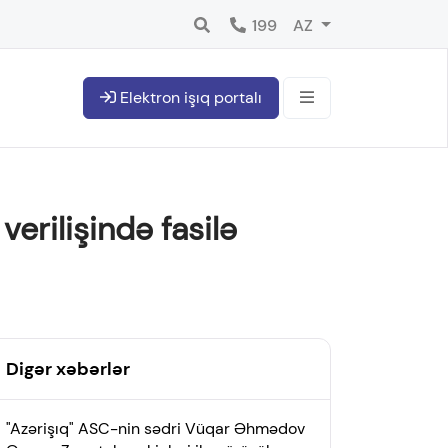
199
AZ
Elektron işıq portalı
verilişində fasilə
Digər xəbərlər
"Azərişıq" ASC-nin sədri Vüqar Əhmədov