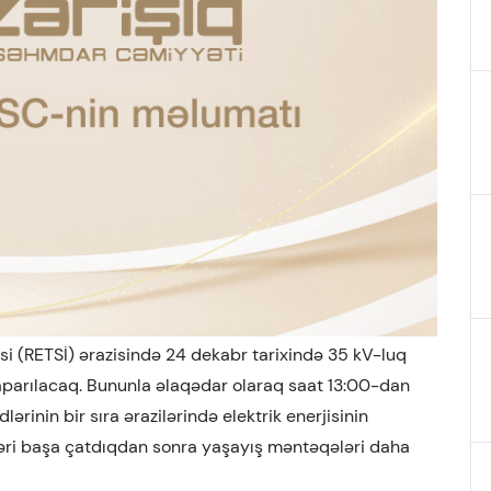
əsi (RETSİ) ərazisində 24 dekabr tarixində 35 kV-luq
 aparılacaq. Bununla əlaqədar olaraq saat 13:00-dan
rinin bir sıra ərazilərində elektrik enerjisinin
ləri başa çatdıqdan sonra yaşayış məntəqələri daha