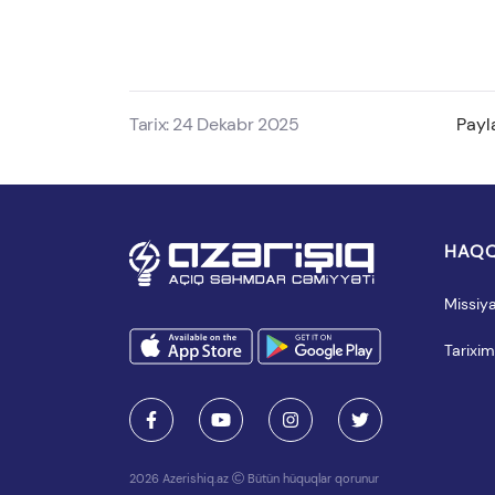
Tarix: 24 Dekabr 2025
Payl
HAQQ
Missiy
Tarixim
2026 Azerishiq.az
Bütün hüquqlar qorunur