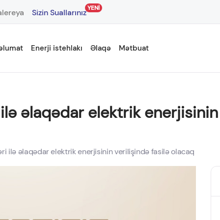
YENİ
lereya
Sizin Suallarınız
əlumat
Enerji istehlakı
Əlaqə
Mətbuat
lə əlaqədar elektrik enerjisinin 
i ilə əlaqədar elektrik enerjisinin verilişində fasilə olacaq