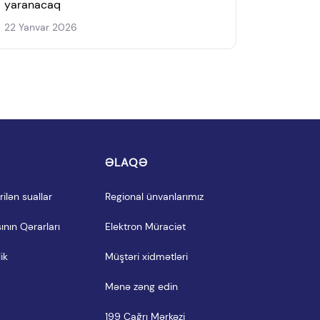
yaranacaq
22 Yanvar 2026
I
ƏLAQƏ
ilən suallar
Regional ünvanlarımız
ının Qərarları
Elektron Müraciət
ik
Müştəri xidmətləri
Mənə zəng edin
199 Çağrı Mərkəzi