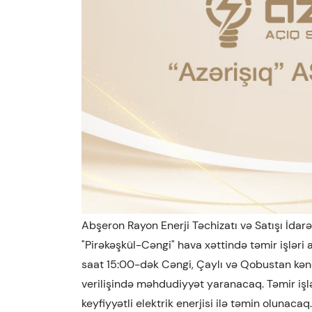
Abşeron Rayon Enerji Təchizatı və Satışı İdar
"Pirəkəşkül-Cəngi" hava xəttində təmir işləri
saat 15:00-dək Cəngi, Çaylı və Qobustan kəndlə
verilişində məhdudiyyət yaranacaq. Təmir iş
keyfiyyətli elektrik enerjisi ilə təmin olunacaq.