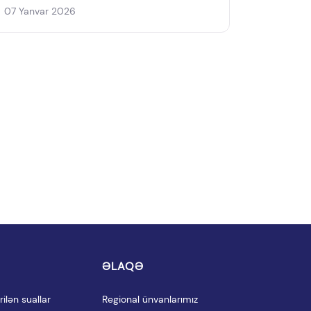
07 Yanvar 2026
I
ƏLAQƏ
ilən suallar
Regional ünvanlarımız