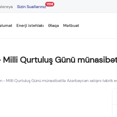
YENİ
lereya
Sizin Suallarınız
əlumat
Enerji istehlakı
Əlaqə
Mətbuat
 - Milli Qurtuluş Günü münasibət
un - Milli Qurtuluş Günü münasibətilə Azərbaycan xalqını təbrik e