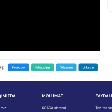
aş:
Facebook
WhatsApp
Telegram
Linkedin
IMIZDA
MƏLUMAT
FAYDAL
amız
SCADA sistemi
Tez-tez ver