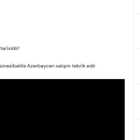
tarixidir!
münasibətilə Azərbaycan xalqını təbrik edir