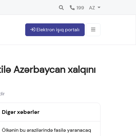
199
AZ
Elektron işıq portalı
ilə Azərbaycan xalqını
dir
Digər xəbərlər
Ölkənin bu ərazilərində fasilə yaranacaq