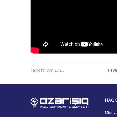
Tarix: 15 İyun 2020
Payl
HAQQ
Missiy