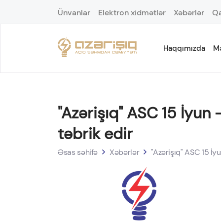
Ünvanlar
Elektron xidmətlər
Xəbərlər
Qa
Haqqımızda
M
"Azərişıq" ASC 15 İyun
təbrik edir
Əsas səhifə
Xəbərlər
"Azərişıq" ASC 15 İy