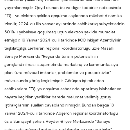
yayımlanmışdır. Qeyd olunan bu və digər tədbirlər nəticəsində
ETŞ –yə elektron şəkildə qoşulma saylarında müsbət dinamika
izlənilir, 2024-cü ilin yanvar ayı ərzində sahibkarlıq subyektlərinin
50.1%-ı şəbəkəyə qoşulmaq üçün elektron şəkildə müraciət
etmişdir. 16 Yanvar 2024-cü il tarixində KOB İnkişaf Agentliyinin
təşkilatçılığı, Lənkəran regional koordinatorluğu üzrə Masallı
Sənaye Mərkəzində “Regionda turizm potensialının
genişləndirilməsi istiqamətində marketinq və kommunikasiya
planı üzrə mövcud imkanlar, problemlər və perspektivlər”
mövzusunda görüş keçirilmişdir. Görüşdə iştirak edən
sahibkarlara ETŞ-yə qoşulma sahəsində aparılmış islahatlar və
həyata keçirilən yeniliklər barədə məlumat verilmiş, görüş
iştirakçılarının sualları cavablandırılmışdır. Bundan başqa 18
Yanvar 2024-cü il tarixində Abşeron regional koordinatorluğu
üzrə Sumqayıt şəhəri, Heydər Əliyev Mərkəzində “Sənaye
sahəsində mövcud imkanlar, problemlər və perspektivlər”