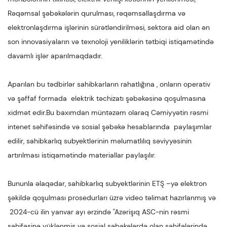
Rəqəmsal şəbəkələrin qurulması, rəqəmsallaşdırma və
elektronlaşdırma işlərinin sürətləndirilməsi, sektora aid olan ən
son innovasiyaların və texnoloji yeniliklərin tətbiqi istiqamətində
davamlı işlər aparılmaqdadır.
Aparılan bu tədbirlər sahibkarların rahatlığına , onların operativ
və şəffaf formada elektrik təchizatı şəbəkəsinə qoşulmasına
xidmət edir.Bu baxımdan müntəzəm olaraq Cəmiyyətin rəsmi
intenet səhifəsində və sosial şəbəkə hesablarında paylaşımlar
edilir, sahibkarlıq subyektlərinin məlumatlılıq səviyyəsinin
artırılması istiqamətində materiallar paylaşılır.
Bununla əlaqədar, sahibkarlıq subyektlərinin ETŞ –yə elektron
şəkildə qoşulması prosedurları üzrə video təlimat hazırlanmış və
2024-cü ilin yanvar ayı ərzində "Azərişıq ASC-nin rəsmi
səhifəsinə yüklənmiş və sosial şəbəkələrdə olan səhifələrində