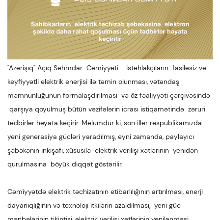
"Azərişıq" Açıq Səhmdar Cəmiyyəti istehlakçıların fasiləsiz və
keyfiyyətli elektrik enerjisi ilə təmin olunması, vətəndaş
məmnunluğunun formalaşdırılması və öz fəaliyyəti çərçivəsində
qarşıya qoyulmuş bütün vəzifələrin icrası istiqamətində zəruri
tədbirlər həyata keçirir. Məlumdur ki, son illər respublikamızda
yeni generasiya gücləri yaradılmış, eyni zamanda, paylayıcı
şəbəkənin inkişafı, xüsusilə elektrik verilişi xətlərinin yenidən
qurulmasına böyük diqqət göstərilir.
Cəmiyyətdə elektrik təchizatının etibarlılığının artırılması, enerji
dayanıqlığının və texnoloji itkilərin azaldılması, yeni güc
mənbələrinin tikintisi, elektrik verilişi xətlərinin yenilənməsi,