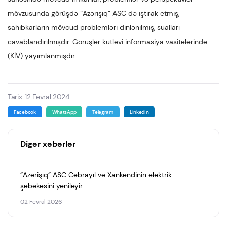
mövzusunda görüşdə “Azərişıq” ASC də iştirak etmiş,
sahibkarların mövcud problemləri dinlənilmiş, sualları
cavablandırılmışdır. Görüşlər kütləvi informasiya vasitələrində
(KİV) yayımlanmışdır.
Tarix: 12 Fevral 2024
Facebook
WhatsApp
Telegram
Linkedin
Digər xəbərlər
“Azərişıq” ASC Cəbrayıl və Xankəndinin elektrik
şəbəkəsini yeniləyir
02 Fevral 2026