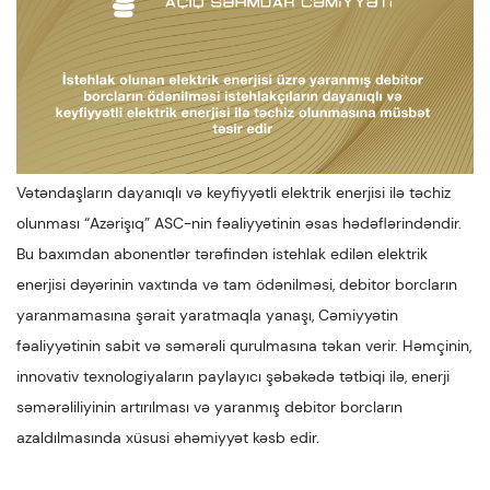
Vətəndaşların dayanıqlı və keyfiyyətli elektrik enerjisi ilə təchiz
olunması “Azərişıq” ASC-nin fəaliyyətinin əsas hədəflərindəndir.
Bu baxımdan abonentlər tərəfindən istehlak edilən elektrik
enerjisi dəyərinin vaxtında və tam ödənilməsi, debitor borcların
yaranmamasına şərait yaratmaqla yanaşı, Cəmiyyətin
fəaliyyətinin sabit və səmərəli qurulmasına təkan verir. Həmçinin,
innovativ texnologiyaların paylayıcı şəbəkədə tətbiqi ilə, enerji
səmərəliliyinin artırılması və yaranmış debitor borcların
azaldılmasında xüsusi əhəmiyyət kəsb edir.