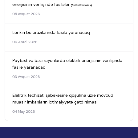
enerjisinin verilişində fasilələr yaranacaq
05 Avqust 2026
Lerikin bu ərazilərində fasilə yaranacaq
06 Aprel 2026
Paytaxt və bəzi rayonlarda elektrik enerjisinin verilişində
fasilə yaranacaq
03 Avqust 2026
Elektrik təchizatı şəbəkəsinə qoşulma üzrə mövcud
müasir imkanların ictimaiyyətə çatdırılması
04 May 2026