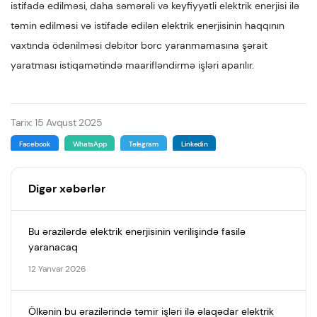
istifadə edilməsi, daha səmərəli və keyfiyyətli elektrik enerjisi ilə
təmin edilməsi və istifadə edilən elektrik enerjisinin haqqının
vaxtında ödənilməsi debitor borc yaranmamasına şərait
yaratması istiqamətində maarifləndirmə işləri aparılır.
Tarix: 15 Avqust 2025
Facebook
WhatsApp
Telegram
Linkedin
Digər xəbərlər
Bu ərazilərdə elektrik enerjisinin verilişində fasilə
yaranacaq
12 Yanvar 2026
Ölkənin bu ərazilərində təmir işləri ilə əlaqədar elektrik