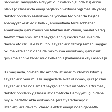
Səhmdar Cəmiyyətin aidiyyəti qurumlarının gündəlik işlərinin
planlaşdırılmasında enerji haqlarının vaxtında yığılması ilə yanaşı
debitor borcların azaldılmasına yönələn tədbirlər də başlıca
əhəmiyyət kəsb edir. Belə ki, abonentlərlə fərdi söhbətlər
aparılmaqla qanunvericiliyin tələbləri izah olunur, paralel olaraq
tərəfimizdən sms-smart sayğacların quraşdırılması işləri də
davam etdirilir. Belə ki, bu tip sayğacların tətbiqi zamanı sayğac
oxuma xətalarının daha da minimuma endirilməsi, qanunsuz
qoşulmaların və kənar müdaxilələrin aşkarlanması xeyli asanlaşır.
Bu məqsədlə, növbəti illər ərzində istismar müddətini bitirmiş
sayğacların yeni, müasir sayğaclarla əvəz olunması, quraşdırılan
sayğaclar arasında smart sayğacların faiz nisbətinin artırılması,
debitor borcların yığılması istiqamətində Cəmiyyət üçün daha
böyük hədəflər əldə edilməsinə şərait yaradacaqdır.
İstehlakçılara davamlı olaraq elektrik enerjisindən qənaətlə