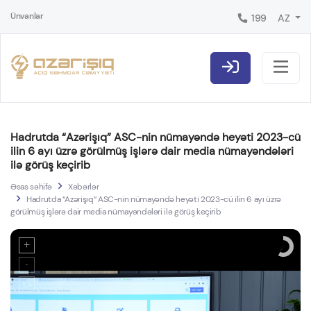
Ünvanlar
199
AZ
Hadrutda “Azərişıq” ASC-nin nümayəndə heyəti 2023-cü
ilin 6 ayı üzrə görülmüş işlərə dair media nümayəndələri
ilə görüş keçirib
Əsas səhifə
Xəbərlər
Hadrutda “Azərişıq” ASC-nin nümayəndə heyəti 2023-cü ilin 6 ayı üzrə
görülmüş işlərə dair media nümayəndələri ilə görüş keçirib