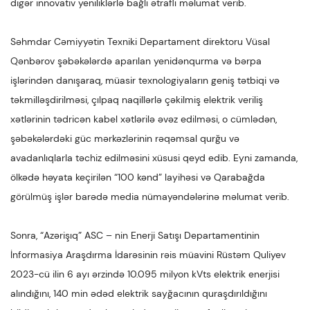
digər innovativ yeniliklərlə bağlı ətraflı məlumat verib.
Səhmdar Cəmiyyətin Texniki Departament direktoru Vüsal
Qənbərov şəbəkələrdə aparılan yenidənqurma və bərpa
işlərindən danışaraq, müasir texnologiyaların geniş tətbiqi və
təkmilləşdirilməsi, çılpaq naqillərlə çəkilmiş elektrik veriliş
xətlərinin tədricən kabel xətlərilə əvəz edilməsi, o cümlədən,
şəbəkələrdəki güc mərkəzlərinin rəqəmsal qurğu və
avadanlıqlarla təchiz edilməsini xüsusi qeyd edib. Eyni zamanda,
ölkədə həyata keçirilən “100 kənd” layihəsi və Qarabağda
görülmüş işlər barədə media nümayəndələrinə məlumat verib.
Sonra, “Azərişıq” ASC – nin Enerji Satışı Departamentinin
İnformasiya Araşdırma İdarəsinin rəis müavini Rüstəm Quliyev
2023-cü ilin 6 ayı ərzində 10.095 milyon kVts elektrik enerjisi
alındığını, 140 min ədəd elektrik sayğacının quraşdırıldığını