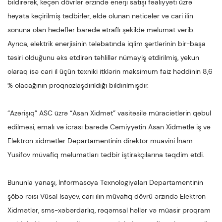
bildirərək, keçən dövrlər ərzində enerji satışı fəaliyyəti üzrə
həyata keçirilmiş tədbirlər, əldə olunan nəticələr və cari ilin
sonuna olan hədəflər barədə ətraflı şəkildə məlumat verib.
Ayrıca, elektrik enerjisinin tələbatında iqlim şərtlərinin bir-başa
təsiri olduğunu əks etdirən təhlillər nümayiş etdirilmiş, yekun
olaraq isə cari il üçün texniki itklərin maksimum faiz həddinin 8,6
% olacağının proqnozlaşdırıldığı bildirilmişdir.
“Azərişıq” ASC üzrə “Asan Xidmət” vasitəsilə müraciətlərin qəbul
edilməsi, emalı və icrası barədə Cəmiyyətin Asan Xidmətlə iş və
Elektron xidmətlər Departamentinin direktor müavini İnam
Yusifov müvafiq məlumatları tədbir iştirakçılarına təqdim etdi.
Bununla yanaşı, İnformasoya Texnologiyaları Departamentinin
şöbə rəisi Vüsal İsayev, cari ilin müvafiq dövrü ərzində Elektron
Xidmətlər, sms-xəbərdarlıq, rəqəmsal həllər və müasir proqram