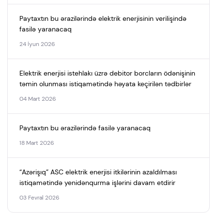
Paytaxtın bu ərazilərində elektrik enerjisinin verilişində
fasilə yaranacaq
24 İyun 2026
Elektrik enerjisi istehlakı üzrə debitor borcların ödənişinin
təmin olunması istiqamətində həyata keçirilən tədbirlər
04 Mart 2026
Paytaxtın bu ərazilərində fasilə yaranacaq
18 Mart 2026
“Azərişıq” ASC elektrik enerjisi itkilərinin azaldılması
istiqamətində yenidənqurma işlərini davam etdirir
03 Fevral 2026