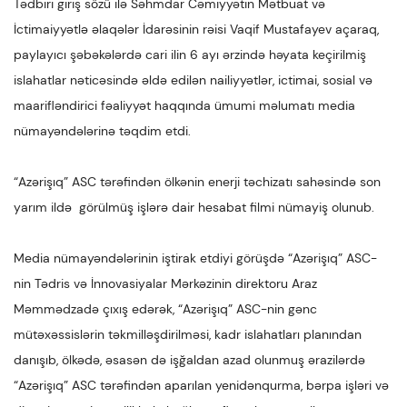
Tədbiri giriş sözü ilə Səhmdar Cəmiyyətin Mətbuat və
İctimaiyyətlə əlaqələr İdarəsinin rəisi Vaqif Mustafayev açaraq,
paylayıcı şəbəkələrdə cari ilin 6 ayı ərzində həyata keçirilmiş
islahatlar nəticəsində əldə edilən nailiyyətlər, ictimai, sosial və
maarifləndirici fəaliyyət haqqında ümumi məlumatı media
nümayəndələrinə təqdim etdi.
“Azərişıq” ASC tərəfindən ölkənin enerji təchizatı sahəsində son
yarım ildə görülmüş işlərə dair hesabat filmi nümayiş olunub.
Media nümayəndələrinin iştirak etdiyi görüşdə “Azərişıq” ASC-
nin Tədris və İnnovasiyalar Mərkəzinin direktoru Araz
Məmmədzadə çıxış edərək, “Azərişıq” ASC-nin gənc
mütəxəssislərin təkmilləşdirilməsi, kadr islahatları planından
danışıb, ölkədə, əsasən də işğaldan azad olunmuş ərazilərdə
“Azərişıq” ASC tərəfindən aparılan yenidənqurma, bərpa işləri və