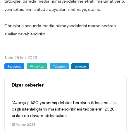
tətbiqləri barədə media nümayəndələrinə ətraflı məlumat verib,
yeni tətbiqlərin istifadə qaydalarını nümayiş etdirib.
Görüşlərin sonunda media nümayəndələrini maraqlandıran
suallar cavablandırılıb.
Tarix: 25 İyul 2023
Facebook
WhatsApp
Telegram
Linkedin
Digər xəbərlər
“Azərişıq” ASC yaranmış debitor borcların ödənilməsi ilə
bağlı istehlakçıların maarifləndirilməsi tədbirlərini 2026-
cı ildə də davam etdirəcəkdir
15 Yanvar 2026