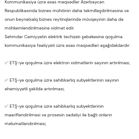
Kommunikasiya üzrə əsas məqsədlər Azərbaycan
Respublikasında biznes mühitinin daha təkmilləşdirilməsinə və
onun beynəlxalq biznes reytinqlərində mövqeyinin daha da
möhkəmləndirilməsinə xidmət edir.
Səhmdar Cəmiyyətin elektrik təchizatı şəbəkəsinə qoşulma
kommunikasiya fəaliyyəti üzrə əsas məqsədləri aşağıdakılardır:
✅ ETŞ-yə qoşulma üzrə elektron xidmətlərin sayının artırılması;
✅ ETŞ-yə qoşulma üzrə sahibkarlıq subyektlərinin sayının
əhəmiyyətli şəkildə artırılması;
✅ ETŞ-yə qoşulma üzrə sahibkarlıq subyektlərinin
maarifləndirilməsi və prosesin sadəliyi ilə bağlı onların
məlumatlandırılması;