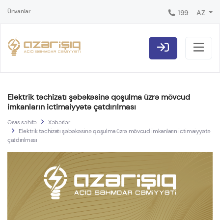
Ünvanlar
199
AZ
Elektrik təchizatı şəbəkəsinə qoşulma üzrə mövcud
imkanların ictimaiyyətə çatdırılması
Əsas səhifə
Xəbərlər
Elektrik təchizatı şəbəkəsinə qoşulma üzrə mövcud imkanların ictimaiyyətə
çatdırılması