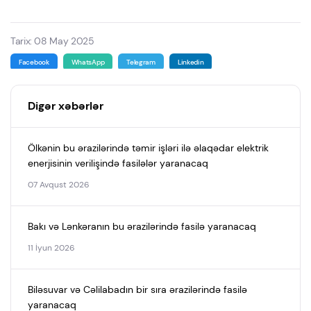
Tarix: 08 May 2025
Facebook
WhatsApp
Telegram
Linkedin
Digər xəbərlər
Ölkənin bu ərazilərində təmir işləri ilə əlaqədar elektrik
enerjisinin verilişində fasilələr yaranacaq
07 Avqust 2026
Bakı və Lənkəranın bu ərazilərində fasilə yaranacaq
11 İyun 2026
Biləsuvar və Cəlilabadın bir sıra ərazilərində fasilə
yaranacaq