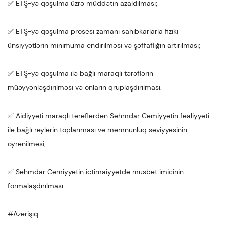
✅ ETŞ-yə qoşulma üzrə müddətin azaldılması;
✅ ETŞ-yə qoşulma prosesi zamanı sahibkarlarla fiziki
ünsiyyətlərin minimuma endirilməsi və şəffaflığın artırılması;
✅ ETŞ-yə qoşulma ilə bağlı maraqlı tərəflərin
müəyyənləşdirilməsi və onların qruplaşdırılması.
✅ Aidiyyəti maraqlı tərəflərdən Səhmdar Cəmiyyətin fəaliyyəti
ilə bağlı rəylərin toplanması və məmnunluq səviyyəsinin
öyrənilməsi;
✅ Səhmdar Cəmiyyətin ictimaiyyətdə müsbət imicinin
formalaşdırılması.
#Azərişıq