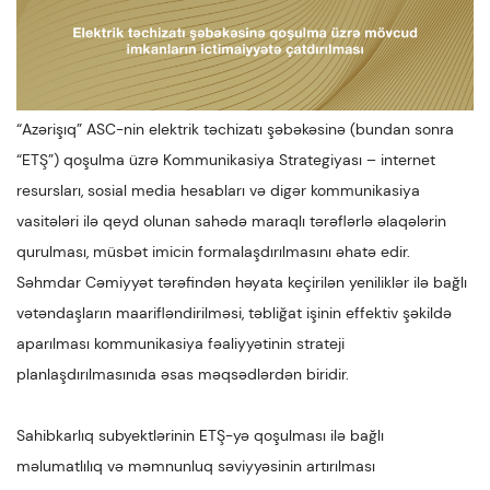
“Azərişıq” ASC-nin elektrik təchizatı şəbəkəsinə (bundan sonra
“ETŞ”) qoşulma üzrə Kommunikasiya Strategiyası – internet
resursları, sosial media hesabları və digər kommunikasiya
vasitələri ilə qeyd olunan sahədə maraqlı tərəflərlə əlaqələrin
qurulması, müsbət imicin formalaşdırılmasını əhatə edir.
Səhmdar Cəmiyyət tərəfindən həyata keçirilən yeniliklər ilə bağlı
vətəndaşların maarifləndirilməsi, təbliğat işinin effektiv şəkildə
aparılması kommunikasiya fəaliyyətinin strateji
planlaşdırılmasınıda əsas məqsədlərdən biridir.
Sahibkarlıq subyektlərinin ETŞ-yə qoşulması ilə bağlı
məlumatlılıq və məmnunluq səviyyəsinin artırılması