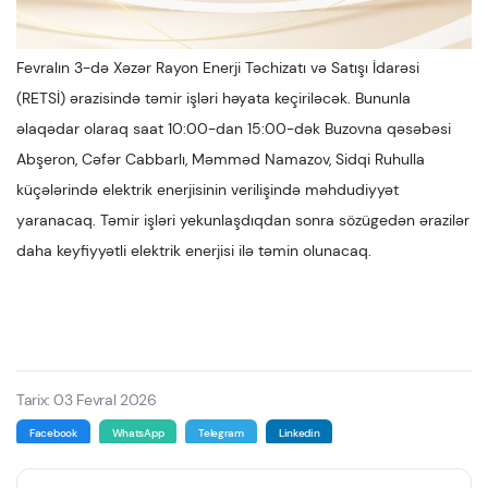
Fevralın 3-də Xəzər Rayon Enerji Təchizatı və Satışı İdarəsi
(RETSİ) ərazisində təmir işləri həyata keçiriləcək. Bununla
əlaqədar olaraq saat 10:00-dan 15:00-dək Buzovna qəsəbəsi
Abşeron, Cəfər Cabbarlı, Məmməd Namazov, Sidqi Ruhulla
küçələrində elektrik enerjisinin verilişində məhdudiyyət
yaranacaq. Təmir işləri yekunlaşdıqdan sonra sözügedən ərazilər
daha keyfiyyətli elektrik enerjisi ilə təmin olunacaq.
Tarix: 03 Fevral 2026
Facebook
WhatsApp
Telegram
Linkedin