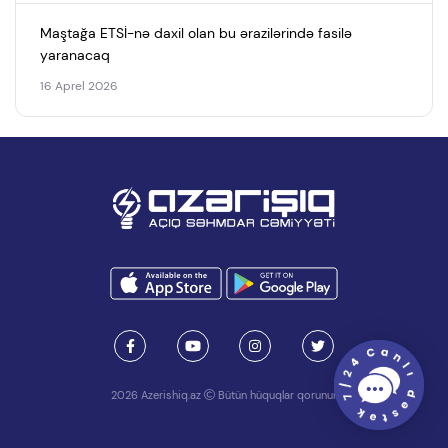
Maştağa ETSİ-nə daxil olan bu ərazilərində fasilə
yaranacaq
16 Aprel 2026
2026 Azerishiq.az
Bütün hüquqlar qorunur