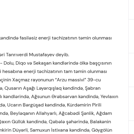
əndində fasiləsiz enerji təchizatının təmin olunması
ri Tanrıverdi Mustafayev deyib.
- Dolu, Diqo və Sekaşan kəndlərində ölkə başçısının
i hesabına enerji təchizatının tam təmin olunması
mçinin Xaçmaz rayonunun “Arzu massivi” 39-cu
, Qusarın Aşağı Ləyərqışlaq kəndində, Şabran
lı kəndlərində, Ağsunun Ərəbsərvan kəndində, Yevlaxın
ə, Ucarın Bərgüşad kəndində, Kürdəmirin Pirili
də, Beyləqanın Allahyarlı, Ağcabədi Şənlik, Ağdam
axın Güllük kəndində, Qəbələ şəhərində, Balakənin
kirin Düyərli, Samuxun İstixana kəndində, Göygölün