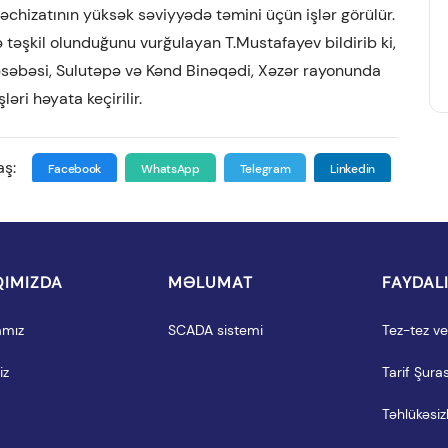
təchizatının yüksək səviyyədə təmini üçün işlər görülür.
 təşkil olunduğunu vurğulayan T.Mustafayev bildirib ki,
qəsəbəsi, Sulutəpə və Kənd Binəqədi, Xəzər rayonunda
ri həyata keçirilir.
aş:
Facebook
WhatsApp
Telegram
Linkedin
IMIZDA
MƏLUMAT
FAYDAL
amız
SCADA sistemi
Tez-tez ver
iz
Tarif Şuras
Təhlükəsizl