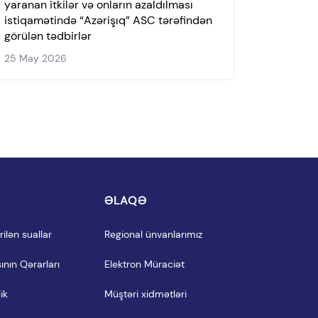
yaranan itkilər və onların azaldılması
istiqamətində “Azərişıq” ASC tərəfindən
görülən tədbirlər
25 May 2026
I
ƏLAQƏ
ilən suallar
Regional ünvanlarımız
ının Qərarları
Elektron Müraciət
ik
Müştəri xidmətləri