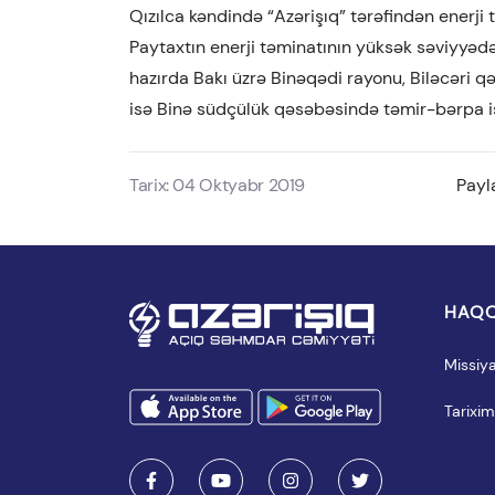
Qızılca kəndində “Azərişıq” tərəfindən enerji 
Paytaxtın enerji təminatının yüksək səviyyədə
hazırda Bakı üzrə Binəqədi rayonu, Biləcəri 
isə Binə südçülük qəsəbəsində təmir-bərpa işlə
Tarix: 04 Oktyabr 2019
Payl
HAQQ
Missiy
Tarixim