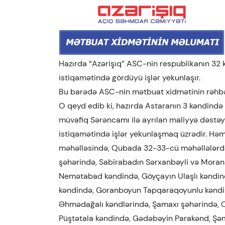
Hazırda “Azərişıq” ASC-nin respublikanın 32 k
istiqamətində gördüyü işlər yekunlaşır.
Bu barədə ASC-nin mətbuat xidmətinin rəhbə
O qeyd edib ki, hazırda Astaranın 3 kəndində 
müvafiq Sərəncamı ilə ayrılan maliyyə dəstəy
istiqamətində işlər yekunlaşmaq üzrədir. Hə
məhəlləsində, Qubada 32-33-cü məhəllələrdə
şəhərində, Sabirabadın Sərxanbəyli və Moran
Nemətabad kəndində, Göyçayın Ulaşlı kəndind
kəndində, Goranboyun Tapqaraqoyunlu kəndin
Əhmədağalı kəndlərində, Şamaxı şəhərində, Q
Püştətala kəndində, Gədəbəyin Parakənd, Şəm