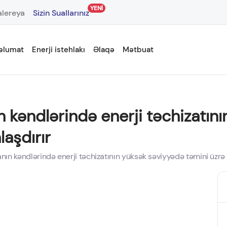
YENİ
lereya
Sizin Suallarınız
əlumat
Enerji istehlakı
Əlaqə
Mətbuat
ın kəndlərində enerji təchizatın
laşdırır
nın kəndlərində enerji təchizatının yüksək səviyyədə təmini üzrə i