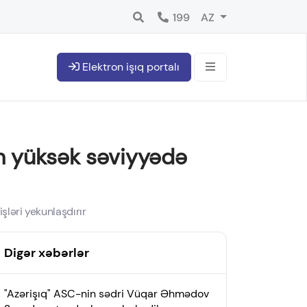
199
AZ
Elektron işıq portalı
ın yüksək səviyyədə
şləri yekunlaşdırır
Digər xəbərlər
"Azərişıq" ASC-nin sədri Vüqar Əhmədov