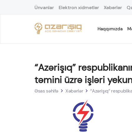
Ünvanlar
Elektron xidmətlər
Xəbərlər
Qa
Haqqımızda
M
“Azərişıq” respublikan
təmini üzrə işləri yekun
Əsas səhifə
Xəbərlər
“Azərişıq” respublika