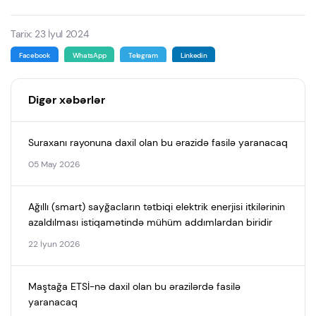
Tarix: 23 İyul 2024
Facebook
WhatsApp
Telegram
Linkedin
Digər xəbərlər
Suraxanı rayonuna daxil olan bu ərazidə fasilə yaranacaq
05 May 2026
Ağıllı (smart) sayğacların tətbiqi elektrik enerjisi itkilərinin
azaldılması istiqamətində mühüm addımlardan biridir
22 İyun 2026
Maştağa ETSİ-nə daxil olan bu ərazilərdə fasilə
yaranacaq