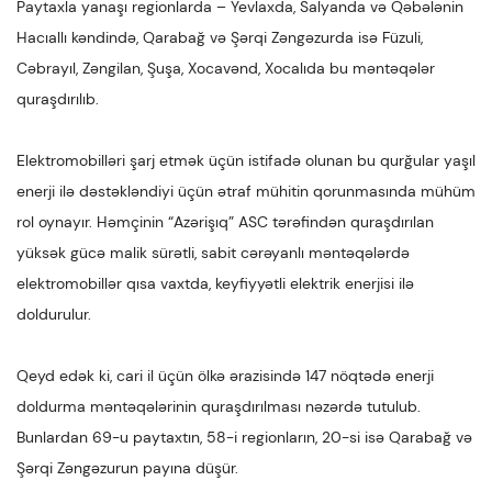
Paytaxla yanaşı regionlarda – Yevlaxda, Salyanda və Qəbələnin
Hacıallı kəndində, Qarabağ və Şərqi Zəngəzurda isə Füzuli,
Cəbrayıl, Zəngilan, Şuşa, Xocavənd, Xocalıda bu məntəqələr
quraşdırılıb.
Elektromobilləri şarj etmək üçün istifadə olunan bu qurğular yaşıl
enerji ilə dəstəkləndiyi üçün ətraf mühitin qorunmasında mühüm
rol oynayır. Həmçinin “Azərişıq” ASC tərəfindən quraşdırılan
yüksək gücə malik sürətli, sabit cərəyanlı məntəqələrdə
elektromobillər qısa vaxtda, keyfiyyətli elektrik enerjisi ilə
doldurulur.
Qeyd edək ki, cari il üçün ölkə ərazisində 147 nöqtədə enerji
doldurma məntəqələrinin quraşdırılması nəzərdə tutulub.
Bunlardan 69-u paytaxtın, 58-i regionların, 20-si isə Qarabağ və
Şərqi Zəngəzurun payına düşür.