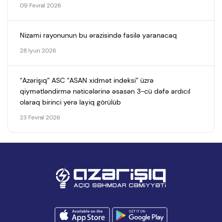
09 Fevral 2026
Nizami rayonunun bu ərazisində fasilə yaranacaq
28 İyun 2026
“Azərişıq” ASC “ASAN xidmət indeksi” üzrə
qiymətləndirmə nəticələrinə əsasən 3-cü dəfə ardıcıl
olaraq birinci yerə layiq görülüb
23 Fevral 2026