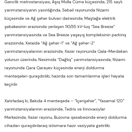
Gənclik metrostansiyası, Aşıq Molla Cümə küçəsində, 215 saylı
yarımstansiyanın yaxınlığında, Səbail rayonunda Nizami
küçəsində və Ağ şəhər bulvarı dairəsində, Maştağa elektrik
şəbəkəsinin ərazisində yerləşən 110/35 kV-luq “Sea Breeze”
yarımstansiyasında və Sea Breeze yaşayış kompleksinin parkinq
ərazisində, Xətaidə “Ağ şəhər-1” və “Ağ şəhər-2”
yarımstansiyalarının ərazisində, Xəzər rayonunda Qala-Mərdəkan
yolunun üzərində, Nəsimidə “Dağlıq” yarımstansiyasında, Nizami
rayonunda Qara Qarayev küçəsində enerji doldurma
məntəqələri quraşdırılıb, hazırda son tamamlanma işləri həyata
keçirilir.
Xatırladaq ki, Bakıda 4 məntəqədə – “İçərişəhər”, “Yasamal 120”
yarımstansiyalarının ərazisində, Tədris və İnnovasiylar
Mərkəzində, Xəzər rayonu, Buzovna qəsəbəsində enerji doldurma
cihazları quraşdırılaraq istismara hazır vəziyyətə gətirilib.