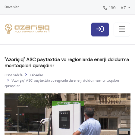
Ünvanlar
199
AZ
"Azərişıq" ASC paytaxtda və regionlarda enerji doldurma
məntəqələri quraşdırır
Əsas səhifə
Xəbərlər
"Azərişıq" ASC paytaxtda və regionlarda enerji doldurma məntəqələri
quraşdırır