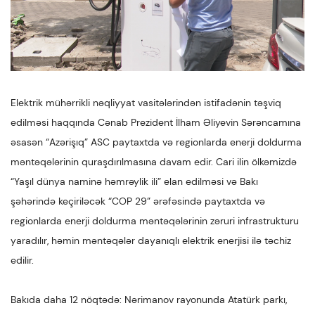
Elektrik mühərrikli nəqliyyat vasitələrindən istifadənin təşviq
edilməsi haqqında Cənab Prezident İlham Əliyevin Sərəncamına
əsasən “Azərişıq” ASC paytaxtda və regionlarda enerji doldurma
məntəqələrinin quraşdırılmasına davam edir. Cari ilin ölkəmizdə
“Yaşıl dünya naminə həmrəylik ili” elan edilməsi və Bakı
şəhərində keçiriləcək “COP 29” ərəfəsində paytaxtda və
regionlarda enerji doldurma məntəqələrinin zəruri infrastrukturu
yaradılır, həmin məntəqələr dayanıqlı elektrik enerjisi ilə təchiz
edilir.
Bakıda daha 12 nöqtədə: Nərimanov rayonunda Atatürk parkı,