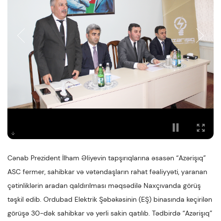
Cənab Prezident İlham Əliyevin tapşırıqlarına əsasən “Azərişıq”
ASC fermer, sahibkar və vətəndaşların rahat fəaliyyəti, yaranan
çətinliklərin aradan qaldırılması məqsədilə Naxçıvanda görüş
təşkil edib. Ordubad Elektrik Şəbəkəsinin (EŞ) binasında keçirilən
görüşə 30-dək sahibkar və yerli sakin qatılıb. Tədbirdə “Azərişıq”