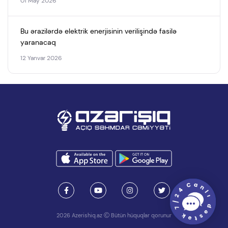
01 May 2026
Bu ərazilərdə elektrik enerjisinin verilişində fasilə
yaranacaq
12 Yanvar 2026
2026 Azerishiq.az
Bütün hüquqlar qorunur