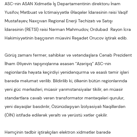
ASC-nin ASAN Xidmətlə İş Departamentinin direktoru İnam
Yusifov, Mətbuat və İctimaiyyətlə Əlaqələr İdarəsinin rəisi Vaqif
Mustafayev, Naxçıvan Regional Enerji Təchizatı və Satışı
İdarəsinin (RETSİ) rəisi Nərman Mahmudov, Ordubad Rayon İcra
Hakimiyyətinin başçısının müavini Rəşadət Orucov iştirak edib.
Görüş zamanı fermer, sahibkar və vətəndaşlara Cənab Prezident
İlham Əliyevin tapşırıqlarına əsasən “Azərişıq” ASC-nin
regionlarda həyata keçirdiyi yenidənqurma və əsaslı təmir işləri
barədə məlumat verilib. Bildirilib ki, ölkənin bütün regionlarında
yeni güc mərkəzləri, müasir yarımstansiyalar tikilir, ən müasir
standartlara cavab verən transformator məntəqələri qurulur,
yeni dayaqlar basdırılır, Özünüdaşıyan İzolyasiyalı Naqillərdən
(ÖİN) istifadə edilərək yeraltı və yerüstü xətlər çəkilir.
Həmçinin tədbir iştirakçıları elektron xidmətlər barədə