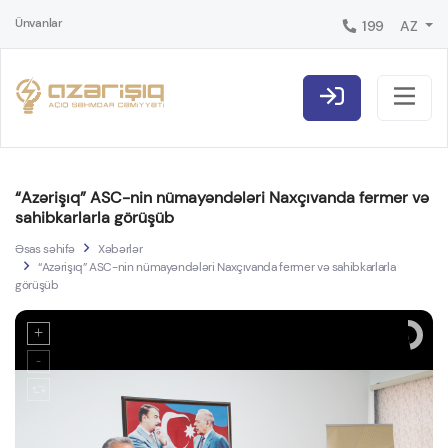
Ünvanlar
199
AZ
“Azərişıq” ASC-nin nümayəndələri Naxçıvanda fermer və
sahibkarlarla görüşüb
Əsas səhifə
Xəbərlər
“Azərişıq” ASC-nin nümayəndələri Naxçıvanda fermer və sahibkarlarla
görüşüb