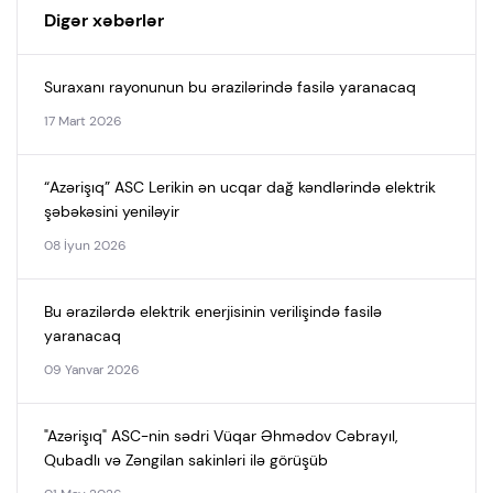
Digər xəbərlər
Suraxanı rayonunun bu ərazilərində fasilə yaranacaq
17 Mart 2026
“Azərişıq” ASC Lerikin ən ucqar dağ kəndlərində elektrik
şəbəkəsini yeniləyir
08 İyun 2026
Bu ərazilərdə elektrik enerjisinin verilişində fasilə
yaranacaq
09 Yanvar 2026
"Azərişıq" ASC-nin sədri Vüqar Əhmədov Cəbrayıl,
Qubadlı və Zəngilan sakinləri ilə görüşüb