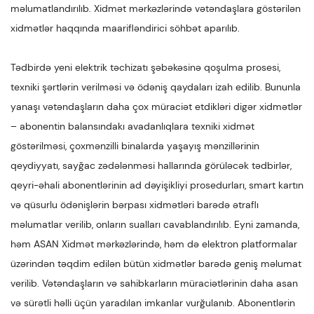
məlumatlandırılıb. Xidmət mərkəzlərində vətəndaşlara göstərilən
xidmətlər haqqında maarifləndirici söhbət aparılıb.
Tədbirdə yeni elektrik təchizatı şəbəkəsinə qoşulma prosesi,
texniki şərtlərin verilməsi və ödəniş qaydaları izah edilib. Bununla
yanaşı vətəndaşların daha çox müraciət etdikləri digər xidmətlər
– abonentin balansındakı avadanlıqlara texniki xidmət
göstərilməsi, çoxmənzilli binalarda yaşayış mənzillərinin
qeydiyyatı, sayğac zədələnməsi hallarında görüləcək tədbirlər,
qeyri-əhali abonentlərinin ad dəyişikliyi prosedurları, smart kartın
və qüsurlu ödənişlərin bərpası xidmətləri barədə ətraflı
məlumatlar verilib, onların sualları cavablandırılıb. Eyni zamanda,
həm ASAN Xidmət mərkəzlərində, həm də elektron platformalar
üzərindən təqdim edilən bütün xidmətlər barədə geniş məlumat
verilib. Vətəndaşların və sahibkarların müraciətlərinin daha asan
və sürətli həlli üçün yaradılan imkanlar vurğulanıb. Abonentlərin