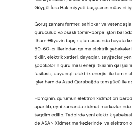
Göygöl İcra Hakimiyyəti başçısının müavini işt
Görüş zamanı fermer, sahibkar və vətəndaşlar
quruculuq və əsaslı təmir-bərpa işləri barədə 
İlham Əliyevin tapşırıqları əsasında həyata k
50-60-cı illərindən qalma elektrik şəbəkələri 
tikilir, elektrik xətləri, dayaqlar, sayğaclar ye
şəbəkələrin qurulması enerji itkisinin qarşısın
fasiləsiz, dayanıqlı elektrik enerjisi ilə təmi
işlər həm də Azad Qarabağda tam gücü ilə apa
Həmçinin, qurumun elektron xidmətləri barədə
aparılıb, eyni zamanda xidmət mərkəzlərində
təqdim edilib. Tədbirdə yeni elektrik şəbəkəsi
də ASAN Xidmət mərkəzlərində və elektron ola