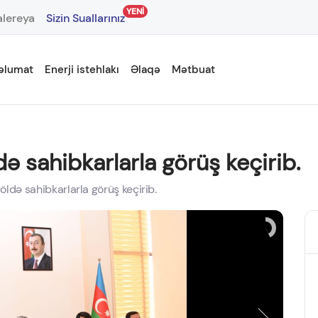
YENİ
lereya
Sizin Suallarınız
əlumat
Enerji istehlakı
Əlaqə
Mətbuat
ə sahibkarlarla görüş keçirib.
ldə sahibkarlarla görüş keçirib.