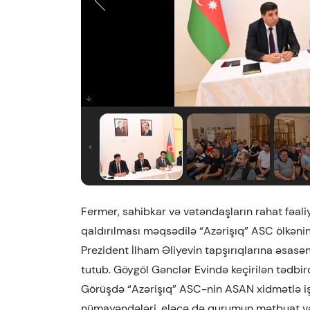
Fermer, sahibkar və vətəndaşların rahat fəal
qaldırılması məqsədilə “Azərişıq” ASC ölkənin
Prezident İlham Əliyevin tapşırıqlarına əsasə
tutub. Göygöl Gənclər Evində keçirilən tədbird
Görüşdə “Azərişıq” ASC-nin ASAN xidmətlə iş
nümayəndələri, eləcə də qurumun mətbuat və i