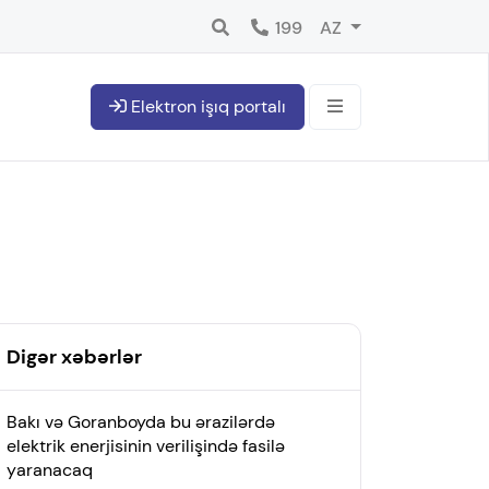
199
AZ
Elektron işıq portalı
Digər xəbərlər
Bakı və Goranboyda bu ərazilərdə
elektrik enerjisinin verilişində fasilə
yaranacaq