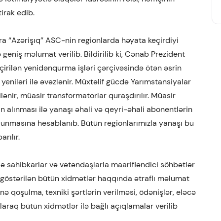
irak edib.
a “Azərişıq” ASC-nin regionlarda həyata keçirdiyi
geniş məlumat verilib. Bildirilib ki, Cənab Prezident
eçirilən yenidənqurma işləri çərçivəsində ötən əsrin
yeniləri ilə əvəzlənir. Müxtəlif gücdə Yarımstansiyalar
nilənir, müasir transformatorlar quraşdırılır. Müasir
ın alınması ilə yanaşı əhali və qeyri-əhali abonentlərin
n olunmasına hesablanıb. Bütün regionlarımızla yanaşı bu
rılır.
 sahibkarlar və vətəndaşlarla maarifləndici söhbətlər
 göstərilən bütün xidmətlər haqqında ətraflı məlumat
nə qoşulma, texniki şərtlərin verilməsi, ödənişlər, eləcə
raq bütün xidmətlər ilə bağlı açıqlamalar verilib