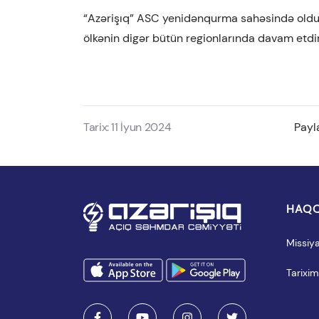
“Azərişıq” ASC yenidənqurma sahəsində olduğu
ölkənin digər bütün regionlarında davam etdi
Tarix: 11 İyun 2024
Payl
HAQQ
Missiy
Tarixim