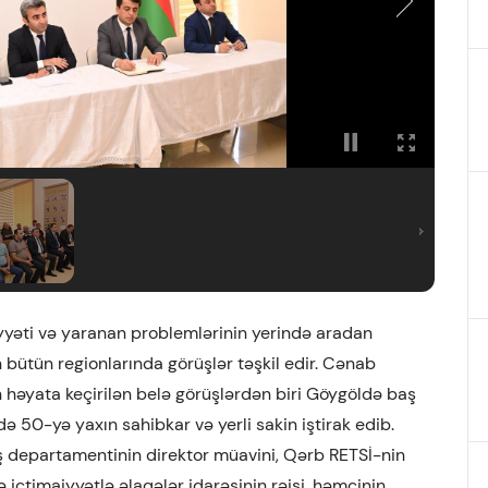
iyyəti və yaranan problemlərinin yerində aradan
 bütün regionlarında görüşlər təşkil edir. Cənab
n həyata keçirilən belə görüşlərdən biri Göygöldə baş
ə 50-yə yaxın sahibkar və yerli sakin iştirak edib.
 departamentinin direktor müavini, Qərb RETSİ-nin
ctimaiyyətlə əlaqələr idarəsinin rəisi, həmçinin