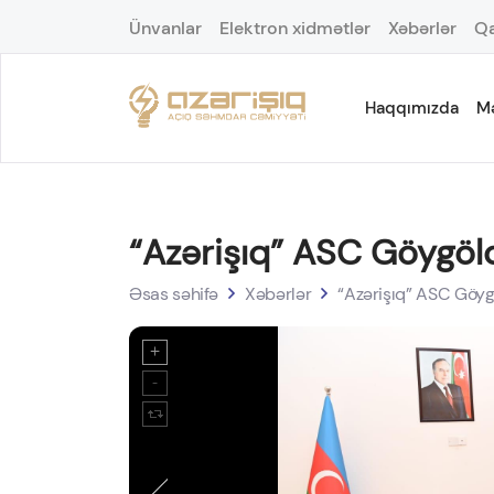
Ünvanlar
Elektron xidmətlər
Xəbərlər
Qa
Haqqımızda
M
“Azərişıq” ASC Göygöld
Əsas səhifə
Xəbərlər
“Azərişıq” ASC Göygö