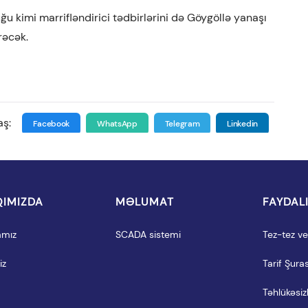
 kimi marrifləndirici tədbirlərini də Göygöllə yanaşı
rəcək.
aş:
Facebook
WhatsApp
Telegram
Linkedin
IMIZDA
MƏLUMAT
FAYDAL
amız
SCADA sistemi
Tez-tez ver
iz
Tarif Şuras
Təhlükəsizl