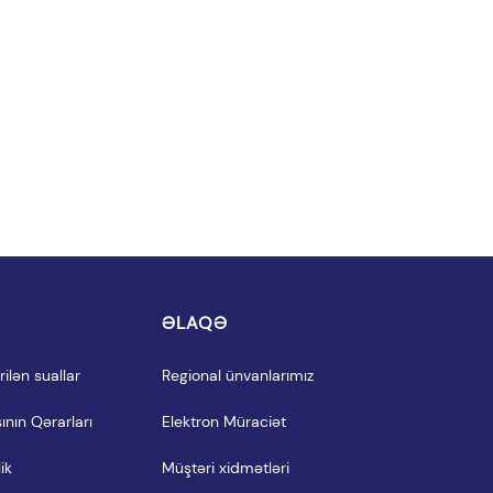
I
ƏLAQƏ
ilən suallar
Regional ünvanlarımız
ının Qərarları
Elektron Müraciət
ik
Müştəri xidmətləri