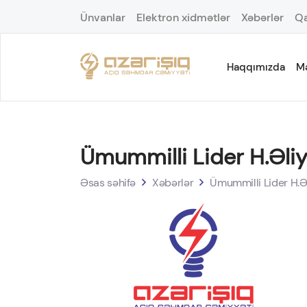
Ünvanlar
Elektron xidmətlər
Xəbərlər
Qa
Haqqımızda
M
Ümummilli Lider H.Əli
Əsas səhifə
Xəbərlər
Ümummilli Lider H.Ə