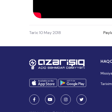
Tarix: 10 May 2018
Payl
HAQQ
Missiy
Tarixim