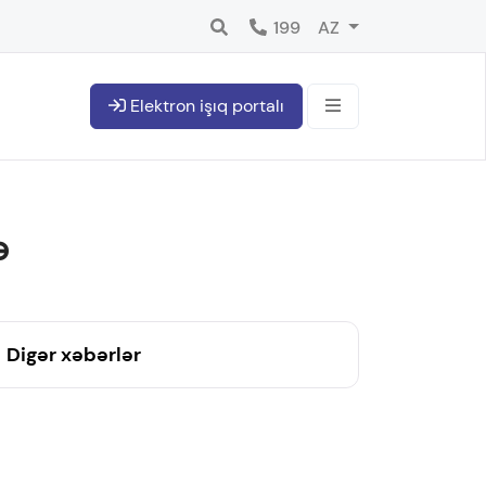
199
AZ
Elektron işıq portalı
ə
Digər xəbərlər