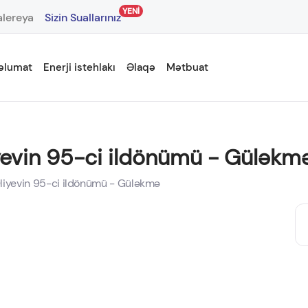
YENİ
lereya
Sizin Suallarınız
əlumat
Enerji istehlakı
Əlaqə
Mətbuat
yevin 95-ci ildönümü - Güləkm
liyevin 95-ci ildönümü - Güləkmə