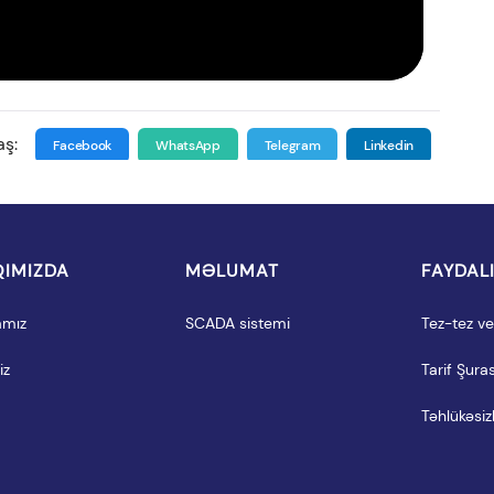
aş:
Facebook
WhatsApp
Telegram
Linkedin
IMIZDA
MƏLUMAT
FAYDAL
amız
SCADA sistemi
Tez-tez ver
iz
Tarif Şuras
Təhlükəsizl