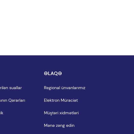
I
ƏLAQƏ
ilən suallar
Regional ünvanlarımız
ının Qərarları
Elektron Müraciət
ik
Müştəri xidmətləri
Mənə zəng edin