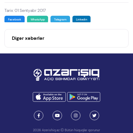
Tarix: 01 Sentyabr 2017
Facebook
WhatsApp
Telegram
Linkedin
Digər xəbərlər
2026 Azerishiq.az
Bütün hüquqlar qorunur