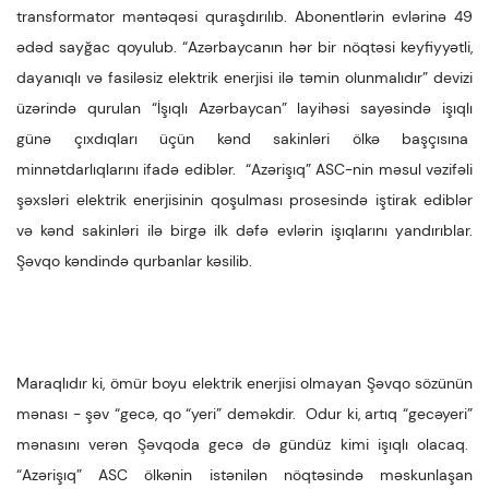
transformator məntəqəsi quraşdırılıb. Abonentlərin evlərinə 49
ədəd sayğac qoyulub. “Azərbaycanın hər bir nöqtəsi keyfiyyətli,
dayanıqlı və fasiləsiz elektrik enerjisi ilə təmin olunmalıdır” devizi
üzərində qurulan “İşıqlı Azərbaycan” layihəsi sayəsində işıqlı
günə çıxdıqları üçün kənd sakinləri ölkə başçısına
minnətdarlıqlarını ifadə ediblər. “Azərişıq” ASC-nin məsul vəzifəli
şəxsləri elektrik enerjisinin qoşulması prosesində iştirak ediblər
və kənd sakinləri ilə birgə ilk dəfə evlərin işıqlarını yandırıblar.
Şəvqo kəndində qurbanlar kəsilib.
Maraqlıdır ki, ömür boyu elektrik enerjisi olmayan Şəvqo sözünün
mənası - şəv “gecə, qo “yeri” deməkdir. Odur ki, artıq “gecəyeri”
mənasını verən Şəvqoda gecə də gündüz kimi işıqlı olacaq.
“Azərişıq” ASC ölkənin istənilən nöqtəsində məskunlaşan