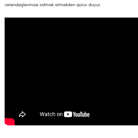
vətəndaşlarımıza xidmək etməkdən qürur duyur.