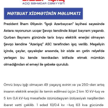
Prezident İlham Əliyevin “İşıqlı Azərbaycan” layihəsi sayəsində
Astara rayonunun ucqar Şəvqo kəndində ikiqat bayram yaşanıb.
Qurban Bayramı günündə tarix boyu elektrik enerjisi olmayan
Şəvqo kəndinə “Azərişıq” ASC tərəfindən işıq verilib. Meşəliyin
içində, çaylar, qayalıqlar arasında, bir sözlə ən çətin relyefdə
yerləşən bu kəndə texnikadan istifadə etmək mümkün
olmadığından əl əməyi ilə şəbəkə qurulub.
Ömrü boyu işığı olmayan 49 yaşayış evinin və ya 250-dən artıq
insanın elektrik enerjisi ilə təmin edilməsi üçün 2 km 10 kV-luq və
5 km 0,4 kV-luq məsafədə özünüdaşıyan izolyasiyalı naqillərdən
ibarət xətti çəkilib. 1 ədəd 10/0.4 kv –luq 63 kva gücündə