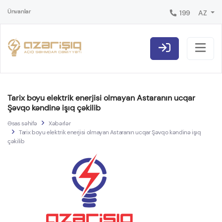
Ünvanlar
199
AZ
Tarix boyu elektrik enerjisi olmayan Astaranın ucqar
Şəvqo kəndinə işıq çəkilib
Əsas səhifə
Xəbərlər
Tarix boyu elektrik enerjisi olmayan Astaranın ucqar Şəvqo kəndinə işıq
çəkilib