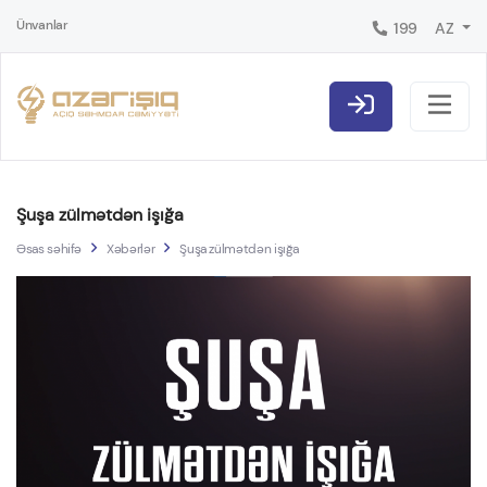
Ünvanlar
199
AZ
Şuşa zülmətdən işığa
Əsas səhifə
Xəbərlər
Şuşa zülmətdən işığa