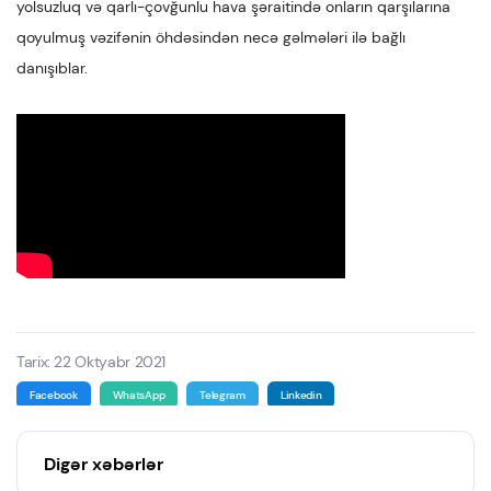
yolsuzluq və qarlı-çovğunlu hava şəraitində onların qarşılarına
qoyulmuş vəzifənin öhdəsindən necə gəlmələri ilə bağlı
danışıblar.
Tarix: 22 Oktyabr 2021
Facebook
WhatsApp
Telegram
Linkedin
Digər xəbərlər