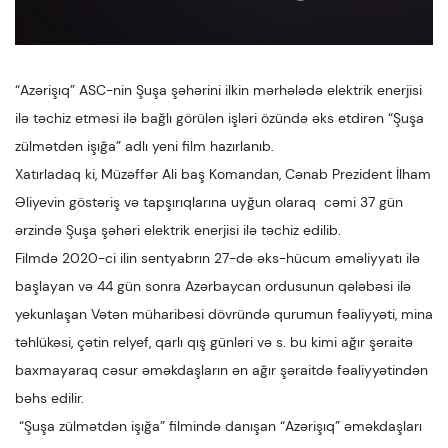
“Azərişıq” ASC-nin Şuşa şəhərini ilkin mərhələdə elektrik enerjisi
ilə təchiz etməsi ilə bağlı görülən işləri özündə əks etdirən “Şuşa
zülmətdən işığa” adlı yeni film hazırlanıb.
Xatırladaq ki, Müzəffər Ali baş Komandan, Cənab Prezident İlham
Əliyevin göstəriş və tapşırıqlarına uyğun olaraq cəmi 37 gün
ərzində Şuşa şəhəri elektrik enerjisi ilə təchiz edilib.
Filmdə 2020-ci ilin sentyabrın 27-də əks-hücum əməliyyatı ilə
başlayan və 44 gün sonra Azərbaycan ordusunun qələbəsi ilə
yekunlaşan Vətən müharibəsi dövründə qurumun fəaliyyəti, mina
təhlükəsi, çətin relyef, qarlı qış günləri və s. bu kimi ağır şəraitə
baxmayaraq cəsur əməkdaşların ən ağır şəraitdə fəaliyyətindən
bəhs edilir.
“Şuşa zülmətdən işığa” filmində danışan “Azərişıq” əməkdaşları