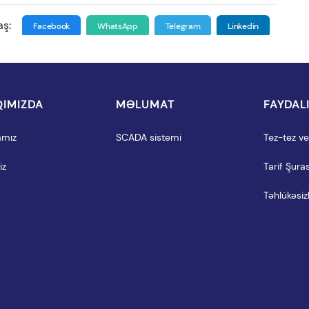
aş:
Facebook
WhatsApp
Telegram
Linkedin
IMIZDA
MƏLUMAT
FAYDAL
amız
SCADA sistemi
Tez-tez ver
iz
Tarif Şuras
Təhlükəsizl