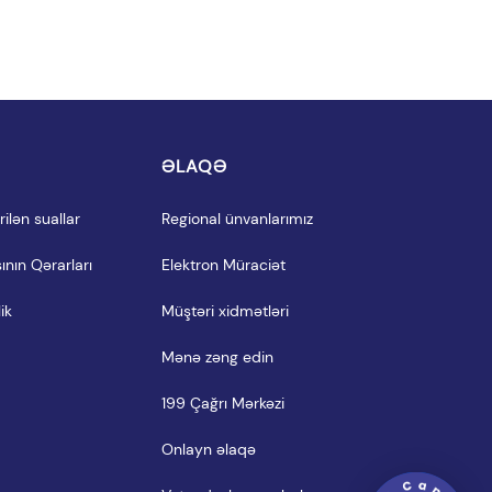
I
ƏLAQƏ
ilən suallar
Regional ünvanlarımız
ının Qərarları
Elektron Müraciət
ik
Müştəri xidmətləri
Mənə zəng edin
199 Çağrı Mərkəzi
Onlayn əlaqə