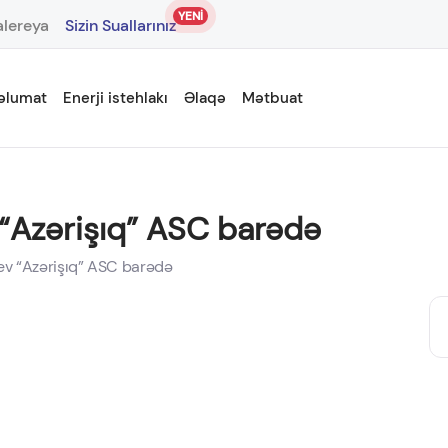
YENİ
lereya
Sizin Suallarınız
əlumat
Enerji istehlakı
Əlaqə
Mətbuat
 “Azərişıq” ASC barədə
yev “Azərişıq” ASC barədə