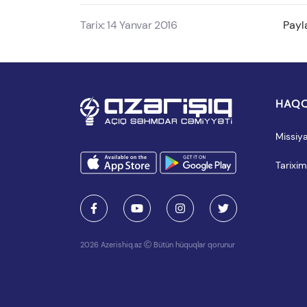
Tarix: 14 Yanvar 2016
Payl
HAQQ
Missiy
Tarixim
2026 Azerishiq.az
Bütün hüquqlar qorunur