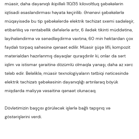
müasir, daha dayanıqlı ikipilləli 110/35 kilovoltluq şəbəkələrin
iqtisadi əsaslandırması həyata keçirilib. Ənənəvi şəbəkələrlə
müqayisədə bu tip şəbəkələrdə elektrik təchizat sxemi sadələşir,
etibarlılıq və rentabellik dəfələrlə artır, 6 ilədək tikinti müddətinə,
layihələndirmə və sənədləşdirmə vaxtına, 60 min hektardan çox
faydalı torpaq sahəsinə qənaət edilir. Müasir şüşə lifli, kompozit
materialdan hazırlanmış dayaqlar quraşdırılır ki, onlar da sərt
iqlim və istismar şəraitinə dözümlü olmaqla yanaşı, daha az xərc
tələb edir. Beləliklə, müasir texnologiyaların tətbiqi nəticəsində
elektrik təchizatı şəbəkəsinin dayanıqlığı artırılaraq böyük
miqdarda maliyyə vəsaitinə qənaət olunacaq.
Dövlətimizin başçısı görüləcək işlərlə bağlı tapşırıq və
göstərişlərini verdi.