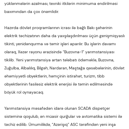
yüklənmələrin azalması, texniki itkilərin minimuma endirilməsi
baxımından da çox önəmlidir.
Hazırda dövlət proqramlarının icrası ilə bağlı Bakı şəhərinin
elektrik təchizatının daha da yaxşılaşdırılması üçün genişmiqyaslı
tikinti, yenidənqurma və təmir işləri aparılır. Bu işlərin davamı
olaraq, Xəzər rayonu ərazisində “Buzovna-1” yarımstansiyası
tikilib. Yeni yarımstansiya artan tələbatı ödəməklə, Buzovna,
Zuğulba, Albalılıq, Bilgəh, Nardaran, Maştağa qəsəbələrinin, dövlət
əhəmiyyətli obyektlərin, həmçinin istirahət, turizm, tibb
obyektlərinin fasiləsiz elektrik enerjisi ilə təmin edilməsində
böyük rol oynayacaq.
Yarımstansiya məsafədən idarə olunan SCADA dispetçer
sisteminə qoşulub, ən müasir qurğular və avtomatika sistemi ilə
təchiz edilib. Ümumilikdə, “Azərişıq” ASC tərəfindən yeni inşa