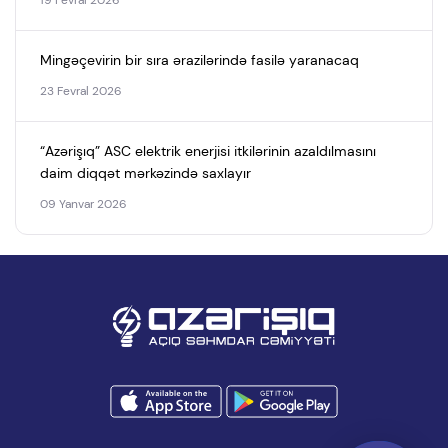
19 Fevral 2026
Mingəçevirin bir sıra ərazilərində fasilə yaranacaq
23 Fevral 2026
“Azərişıq” ASC elektrik enerjisi itkilərinin azaldılmasını
daim diqqət mərkəzində saxlayır
09 Yanvar 2026