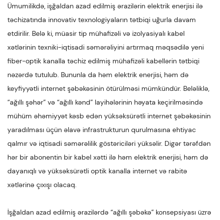
Ümumilikdə, işğaldan azad edilmiş ərazilərin elektrik enerjisi ilə
təchizatında innovativ texnologiyaların tətbiqi uğurla davam
etdirilir. Belə ki, müasir tip mühafizəli və izolyasiyalı kabel
xətlərinin texniki-iqtisadi səmərəliyini artırmaq məqsədilə yeni
fiber-optik kanalla təchiz edilmiş mühafizəli kabellərin tətbiqi
nəzərdə tutulub. Bununla da həm elektrik enerjisi, həm də
keyfiyyətli internet şəbəkəsinin ötürülməsi mümkündür. Beləliklə,
“ağıllı şəhər” və “ağıllı kənd” layihələrinin həyata keçirilməsində
mühüm əhəmiyyət kəsb edən yüksəksürətli internet şəbəkəsinin
yaradılması üçün əlavə infrastrukturun qurulmasına ehtiyac
qalmır və iqtisadi səmərəlilik göstəriciləri yüksəlir. Digər tərəfdən
hər bir abonentin bir kabel xətti ilə həm elektrik enerjisi, həm də
dayanıqlı və yüksəksürətli optik kanalla internet və rabitə
xətlərinə çıxışı olacaq.
İşğaldan azad edilmiş ərazilərdə “ağıllı şəbəkə” konsepsiyası üzrə