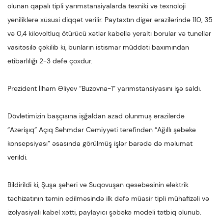
olunan qapalı tipli yarımstansiyalarda texniki və texnoloji
yeniliklərə xüsusi diqqət verilir. Paytaxtın digər ərazilərində 110, 35
və 0,4 kilovoltluq ötürücü xətlər kabellə yeraltı borular və tunellər
vasitəsilə çəkilib ki, bunların istismar müddəti baxımından
etibarlılığı 2-3 dəfə çoxdur.
Prezident İlham Əliyev “Buzovna-1” yarımstansiyasını işə saldı.
Dövlətimizin başçısına işğaldan azad olunmuş ərazilərdə
“Azərişıq” Açıq Səhmdar Cəmiyyəti tərəfindən “Ağıllı şəbəkə
konsepsiyası” əsasında görülmüş işlər barədə də məlumat
verildi.
Bildirildi ki, Şuşa şəhəri və Suqovuşan qəsəbəsinin elektrik
təchizatının təmin edilməsində ilk dəfə müasir tipli mühafizəli və
izolyasiyalı kabel xətti, paylayıcı şəbəkə modeli tətbiq olunub.