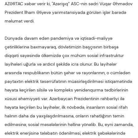
AZƏRTAC
xəbər verir ki, "Azərişıq” ASC-nin sədri Vüqar Əhmədov
Prezident İlham Əliyevə yarımstansiyada görülən işlər barədə
məlumat verdi.
Dünyada davam edən pandemiya və iqtisadi-maliyyə
çətinliklərinə baxmayaraq, dövlətimizin başçısının birbaşa
diqqəti sayəsində ölkəmizdə çox mühüm sosial infrastruktur
layihələri uğurla və ardıcıl şəkildə icra olunur. Bu layihələr
arasında respublikanın bütün şəhər və rayonlarının, o cümlədən
paytaxtın elektrik təsərrüfatının müasirləşdirilməsi istiqamətində
həyata keçirilən silsilə və kompleks yenidənqurma tədbirlərinin
xüsusi əhəmiyyəti var. Azərbaycan Prezidentinin rəhbərliyi ilə
həyata keçirilən bu layihələr, ilk növbədə, insanların sosial rifah
halının daha da yaxşılaşdırılmasına, onların rahatlığının təmin
edilməsinə, sosial məsələlərinin həllinə yönəlib. Bu, eyni zamanda,
elektrik enerjisinə tələbatın ödənilməsi, elektrik şəbəkələrində