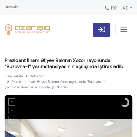
Ünvanlar
199
AZ
Prezident İlham Əliyev Bakının Xəzər rayonunda
“Buzovna-1” yarımstansiyasının açılışında iştirak edib
Əsas səhifə
Xəbərlər
Prezident İlham Əliyev Bakının Xəzər rayonunda “Buzovna-1”
yarımstansiyasının açılışında iştirak edib