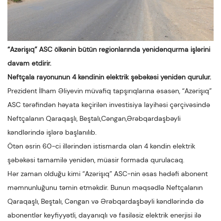
“Azərişıq” ASC ölkənin bütün regionlarında yenidənqurma işlərini
davam etdirir.
Neftçala rayonunun 4 kəndinin elektrik şəbəkəsi yenidən qurulur.
Prezident İlham Əliyevin müvafiq tapşırıqlarına əsasən, “Azərişıq”
ASC tərəfindən həyata keçirilən investisiya layihəsi çərçivəsində
Neftçalanın Qaraqaşlı, Beştalı,Cəngan,Ərəbqardaşbəyli
kəndlərində işlərə başlanılıb.
Ötən əsrin 60-ci illərindən istismarda olan 4 kəndin elektrik
şəbəkəsi tamamilə yenidən, müasir formada qurulacaq.
Hər zaman olduğu kimi “Azərişıq” ASC-nin əsas hədəfi abonent
məmnunluğunu təmin etməkdir. Bunun məqsədlə Neftçalanın
Qaraqaşlı, Beştalı, Cəngan və Ərəbqardaşbəyli kəndlərində də
abonentlər keyfiyyətli, dayanıqlı və fasiləsiz elektrik enerjisi ilə