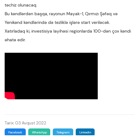
təchiz olunacaq.
Bu kəndlərdən başqa, rayonun Mayak-1, Qırmızı Şəfəq və
Yenikənd kəndlərində də tezliklə işlərə start veriləcək.
Xatırladaq ki, investisiya layihəsi regionlarda 100-dən çox kəndi
əhatə edir.
Tarix: 03 Avqust 2022
Facebook
WhatsApp
Telegram
Linkedin