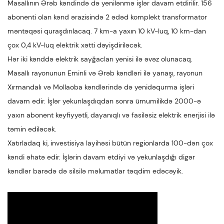
Masallının Ərəb kəndində də yenilənmə işlər davam etdirilir. 156
abonenti olan kənd ərazisində 2 ədəd komplekt transformator
məntəqəsi quraşdırılacaq. 7 km-a yaxın 10 kV-luq, 10 km-dan
çox 0,4 kV-luq elektrik xətti dəyişdiriləcək.
Hər iki kənddə elektrik sayğacları yenisi ilə əvəz olunacaq.
Masallı rayonunun Eminli və Ərəb kəndləri ilə yanaşı, rayonun
Xırmandalı və Mollaoba kəndlərində də yenidəqurma işləri
davam edir. İşlər yekunlaşdıqdan sonra ümumilikdə 2000-ə
yaxın abonent keyfiyyətli, dayanıqlı və fasiləsiz elektrik enerjisi ilə
təmin ediləcək.
Xatırladaq ki, investisiya layihəsi bütün regionlarda 100-dən çox
kəndi əhatə edir. İşlərin davam etdiyi və yekunlaşdığı digər
kəndlər barədə də silsilə məlumatlar təqdim edəcəyik.