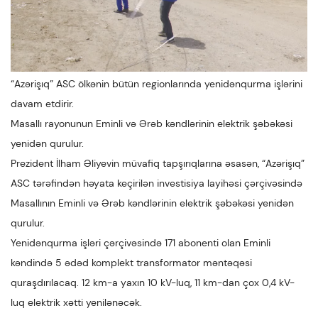
“Azərişıq” ASC ölkənin bütün regionlarında yenidənqurma işlərini
davam etdirir.
Masallı rayonunun Eminli və Ərəb kəndlərinin elektrik şəbəkəsi
yenidən qurulur.
Prezident İlham Əliyevin müvafiq tapşırıqlarına əsasən, “Azərişıq”
ASC tərəfindən həyata keçirilən investisiya layihəsi çərçivəsində
Masallının Eminli və Ərəb kəndlərinin elektrik şəbəkəsi yenidən
qurulur.
Yenidənqurma işləri çərçivəsində 171 abonenti olan Eminli
kəndində 5 ədəd komplekt transformator məntəqəsi
quraşdırılacaq. 12 km-a yaxın 10 kV-luq, 11 km-dan çox 0,4 kV-
luq elektrik xətti yenilənəcək.