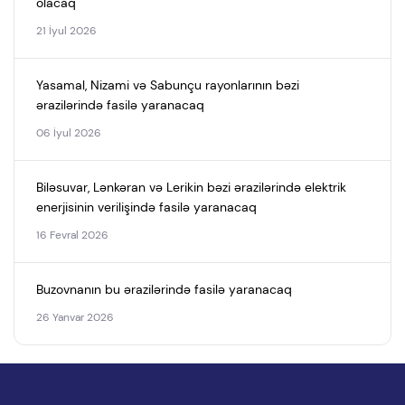
olacaq
21 İyul 2026
Yasamal, Nizami və Sabunçu rayonlarının bəzi
ərazilərində fasilə yaranacaq
06 İyul 2026
Biləsuvar, Lənkəran və Lerikin bəzi ərazilərində elektrik
enerjisinin verilişində fasilə yaranacaq
16 Fevral 2026
Buzovnanın bu ərazilərində fasilə yaranacaq
26 Yanvar 2026