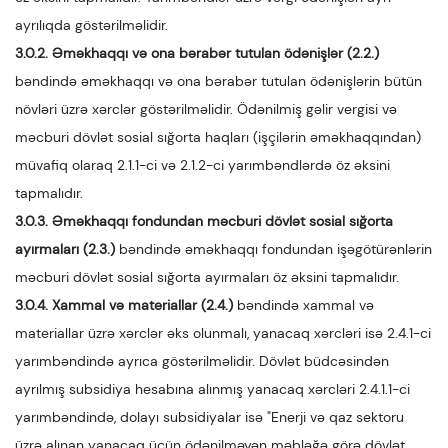
ayrılıqda göstərilməlidir.
3.0.2. Əməkhaqqı və ona bərabər tutulan ödənişlər (2.2.)
bəndində əməkhaqqı və ona bərabər tutulan ödənişlərin bütün
növləri üzrə xərclər göstərilməlidir. Ödənilmiş gəlir vergisi və
məcburi dövlət sosial sığorta haqları (işçilərin əməkhaqqından)
müvafiq olaraq 2.1.1-ci və 2.1.2-ci yarımbəndlərdə öz əksini
tapmalıdır.
3.0.3. Əməkhaqqı fondundan məcburi dövlət sosial sığorta
ayırmaları (2.3.)
bəndində əməkhaqqı fondundan işəgötürənlərin
məcburi dövlət sosial sığorta ayırmaları öz əksini tapmalıdır.
3.0.4. Xammal və materiallar (2.4.)
bəndində xammal və
materiallar üzrə xərclər əks olunmalı, yanacaq xərcləri isə 2.4.1-ci
yarımbəndində ayrıca göstərilməlidir. Dövlət büdcəsindən
ayrılmış subsidiya hesabına alınmış yanacaq xərcləri 2.4.1.1-ci
yarımbəndində, dolayı subsidiyalar isə "Enerji və qaz sektoru
üzrə alınan yanacaq üçün ödənilməyən məbləğə görə dövlət