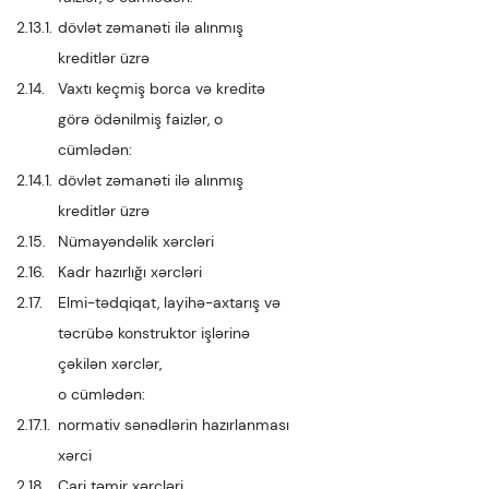
2.13.1.
dövlət zəmanəti ilə alınmış
kreditlər üzrə
2.14.
Vaxtı keçmiş borca və kreditə
görə ödənilmiş faizlər, o
cümlədən:
2.14.1.
dövlət zəmanəti ilə alınmış
kreditlər üzrə
2.15.
Nümayəndəlik xərcləri
2.16.
Kadr hazırlığı xərcləri
2.17.
Elmi-tədqiqat, layihə-axtarış və
təcrübə konstruktor işlərinə
çəkilən xərclər,
o cümlədən:
2.17.1.
normativ sənədlərin hazırlanması
xərci
2.18.
Cari təmir xərcləri