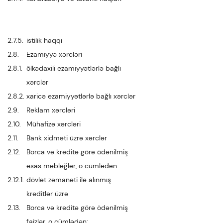
2.7.5.
istilik haqqı
2.8.
Ezamiyyə xərcləri
2.8.1.
ölkədaxili ezamiyyətlərlə bağlı
xərclər
2.8.2.
xaricə ezamiyyətlərlə bağlı xərclər
2.9.
Reklam xərcləri
2.10.
Mühafizə xərcləri
2.11.
Bank xidməti üzrə xərclər
2.12.
Borca və kreditə görə ödənilmiş
əsas məbləğlər, o cümlədən:
2.12.1.
dövlət zəmanəti ilə alınmış
kreditlər üzrə
2.13.
Borca və kreditə görə ödənilmiş
faizlər, o cümlədən: