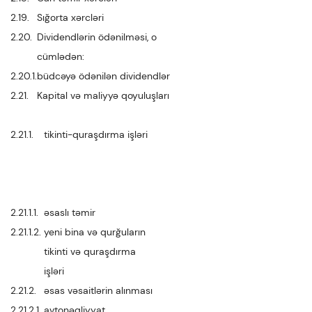
2.19.
Sığorta xərcləri
2.20.
Dividendlərin ödənilməsi, o
cümlədən:
2.20.1.
büdcəyə ödənilən dividendlər
2.21.
Kapital və maliyyə qoyuluşları
2.21.1.
tikinti-quraşdırma işləri
2.21.1.1.
əsaslı təmir
2.21.1.2.
yeni bina və qurğuların
tikinti və quraşdırma
işləri
2.21.2.
əsas vəsaitlərin alınması
2.21.2.1.
avtonəqliyyat