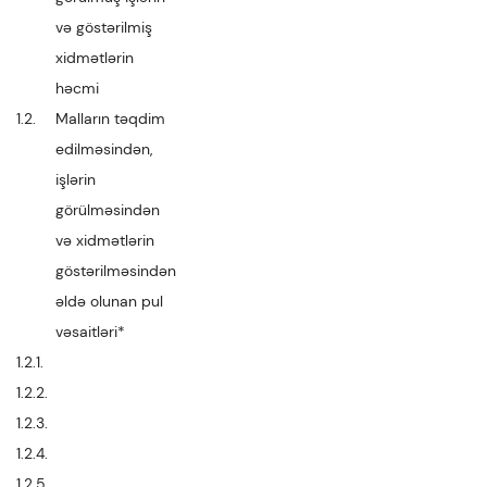
və göstərilmiş
xidmətlərin
həcmi
1.2.
Malların təqdim
edilməsindən,
işlərin
görülməsindən
və xidmətlərin
göstərilməsindən
əldə olunan pul
vəsaitləri*
1.2.1.
1.2.2.
1.2.3.
1.2.4.
1.2.5.