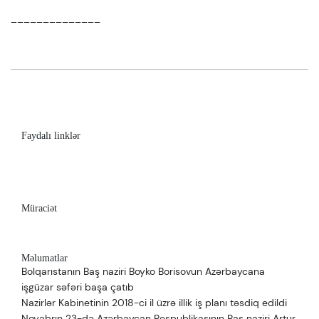
______________
Faydalı linklər
Müraciət
Məlumatlar
Bolqarıstanın Baş naziri Boyko Borisovun Azərbaycana
işgüzar səfəri başa çatıb
Nazirlər Kabinetinin 2018-ci il üzrə illik iş planı təsdiq edildi
Noyabrın 23-də Azərbaycan Respublikasının Baş naziri Artur