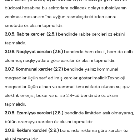
büdcəsi hesabına bu sektorlara ediləcək dolayı subsidiyanın
verilməsi mexanizmi"nə uyğun rəsmiləşdirildikdən sonra
smetada öz əksini tapmalıdır.
3.0.5. Rabitə xərcləri (2.5.)
bəndində rabitə xərcləri öz əksini
tapmalıdır.
3.0.6. Nəqliyyat xərcləri (2.6.)
bəndində həm daxili, həm də cəlb
olunmuş nəqliyyatlara görə xərclər öz əksini tapmalıdır.
3.0.7. Kommunal xərclər (2.7.)
bəndində yalnız kommunal
məqsədlər üçün sərf edilmiş xərclər göstərilməlidir.Texnoloji
məqsədlər üçün alınan və xammal kimi istifadə olunan su, qaz,
elektrik enerjisi, buxar və s. isə 2.4-cü bəndində öz əksini
tapmalıdır.
3.0.8. Ezamiyyə xərcləri (2.8.)
bəndində limitdən asılı olmayaraq,
bütün ezamiyyə xərcləri öz əksini tapmalıdır.
3.0.9. Reklam xərcləri (2.9.)
bəndində reklama görə xərclər öz
əksini tapmalıdır.