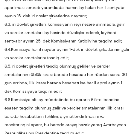
aparılması zərurəti yarandıqda, həmin layihələri hər il sentyabr
ayının 15-dək iri dövlət şirkətlərinə qaytarır;
6.3. iri dövlət şirkətləri, Komissiyanın rəyi nəzərə alınmaqla, gəlir
və xərclər smetaları layihəsində düzəlişlər edərək, layihəni
sentyabr ayının 25-dək Komissiyanın Katibliyinə təqdim edir;
6.4.Komissiya hər il noyabr ayının 1-dək iri dövlət şirkətlərinin gəlir
və xərclər smetalarını təsdiq edir;
6.5.iri dövlət şirkətləri təsdiq olunmuş gəlirlər və xərclər
smetalarının rüblük icrası barədə hesabatı hər rübdən sonra 30
gün ərzində, illik icrası barədə hesabatı isə hər il aprel ayının 1-
dək Komissiyaya təqdim edir;
6.6.Komissiya altı ay müddətində bu qərarın 6.5-ci bəndinə
əsasən təqdim olunmuş gəlir və xərclər smetalarının illik icrası
barədə hesabatların təhlilini, qiymətləndirilməsini və
monitorinqini aparır, bu barədə arayış hazırlayaraq Azərbaycan
Respublikasının Prezidentinə təqdim edir;