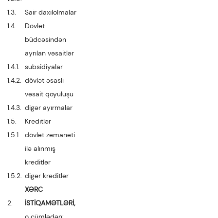
1.3.
Sair daxilolmalar
1.4.
Dövlət
büdcəsindən
ayrılan vəsaitlər
1.4.1.
subsidiyalar
1.4.2.
dövlət əsaslı
vəsait qoyuluşu
1.4.3.
digər ayırmalar
1.5.
Kreditlər
1.5.1.
dövlət zəmanəti
ilə alınmış
kreditlər
1.5.2.
digər kreditlər
XƏRC
2.
İSTİQAMƏTLƏRİ,
o cümlədən: