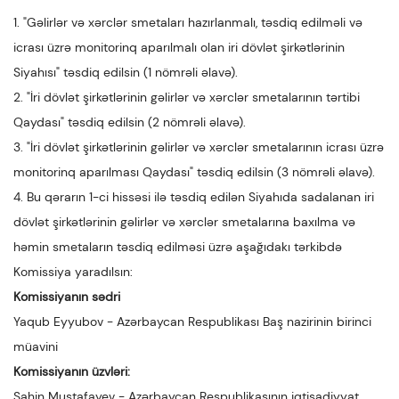
1. "Gəlirlər və xərclər smetaları hazırlanmalı, təsdiq edilməli və
icrası üzrə monitorinq aparılmalı olan iri dövlət şirkətlərinin
Siyahısı" təsdiq edilsin (1 nömrəli əlavə).
2. "İri dövlət şirkətlərinin gəlirlər və xərclər smetalarının tərtibi
Qaydası" təsdiq edilsin (2 nömrəli əlavə).
3. "İri dövlət şirkətlərinin gəlirlər və xərclər smetalarının icrası üzrə
monitorinq aparılması Qaydası" təsdiq edilsin (3 nömrəli əlavə).
4. Bu qərarın 1-ci hissəsi ilə təsdiq edilən Siyahıda sadalanan iri
dövlət şirkətlərinin gəlirlər və xərclər smetalarına baxılma və
həmin smetaların təsdiq edilməsi üzrə aşağıdakı tərkibdə
Komissiya yaradılsın:
Komissiyanın sədri
Yaqub Eyyubov - Azərbaycan Respublikası Baş nazirinin birinci
müavini
Komissiyanın üzvləri:
Şahin Mustafayev - Azərbaycan Respublikasının iqtisadiyyat