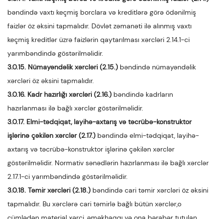
bəndində vaxtı keçmiş borclara və kreditlərə görə ödənilmiş
faizlər öz əksini tapmalıdır. Dövlət zəmanəti ilə alınmış vaxtı
keçmiş kreditlər üzrə faizlərin qaytarılması xərcləri 2.14.1-ci
yarımbəndində göstərilməlidir.
3.0.15. Nümayəndəlik xərcləri (2.15.)
bəndində nümayəndəlik
xərcləri öz əksini tapmalıdır.
3.0.16. Kadr hazırlığı xərcləri (2.16.)
bəndində kadrların
hazırlanması ilə bağlı xərclər göstərilməlidir.
3.0.17. Elmi-tədqiqat, layihə-axtarış və təcrübə-konstruktor
işlərinə çəkilən xərclər (2.17.)
bəndində elmi-tədqiqat, layihə-
axtarış və təcrübə-konstruktor işlərinə çəkilən xərclər
göstərilməlidir. Normativ sənədlərin hazırlanması ilə bağlı xərclər
2.17.1-ci yarımbəndində göstərilməlidir.
3.0.18. Təmir xərcləri (2.18.)
bəndində cari təmir xərcləri öz əksini
tapmalıdır. Bu xərclərə cari təmirlə bağlı bütün xərclər,o
cümlədən material xərci, əməkhaqqı və ona bərabər tutulan