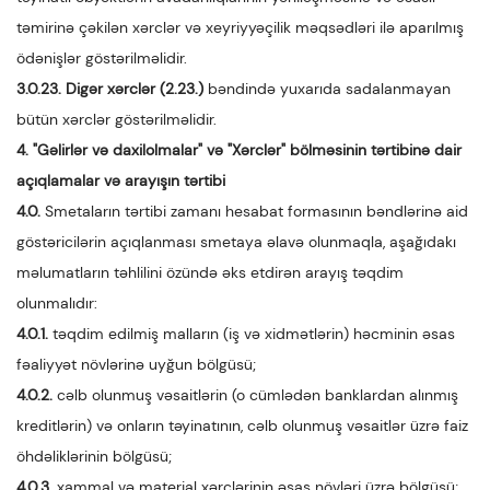
təmirinə çəkilən xərclər və xeyriyyəçilik məqsədləri ilə aparılmış
ödənişlər göstərilməlidir.
3.0.23. Digər xərclər (2.23.)
bəndində yuxarıda sadalanmayan
bütün xərclər göstərilməlidir.
4. "Gəlirlər və daxilolmalar" və "Xərclər" bölməsinin tərtibinə dair
açıqlamalar və arayışın tərtibi
4.0.
Smetaların tərtibi zamanı hesabat formasının bəndlərinə aid
göstəricilərin açıqlanması smetaya əlavə olunmaqla, aşağıdakı
məlumatların təhlilini özündə əks etdirən arayış təqdim
olunmalıdır:
4.0.1.
təqdim edilmiş malların (iş və xidmətlərin) həcminin əsas
fəaliyyət növlərinə uyğun bölgüsü;
4.0.2.
cəlb olunmuş vəsaitlərin (o cümlədən banklardan alınmış
kreditlərin) və onların təyinatının, cəlb olunmuş vəsaitlər üzrə faiz
öhdəliklərinin bölgüsü;
4.0.3.
xammal və material xərclərinin əsas növləri üzrə bölgüsü;