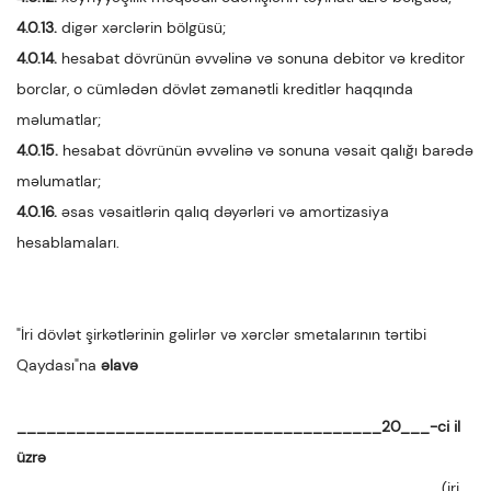
4.0.13.
digər xərclərin bölgüsü;
4.0.14.
hesabat dövrünün əvvəlinə və sonuna debitor və kreditor
borclar, o cümlədən dövlət zəmanətli kreditlər haqqında
məlumatlar;
4.0.15.
hesabat dövrünün əvvəlinə və sonuna vəsait qalığı barədə
məlumatlar;
4.0.16.
əsas vəsaitlərin qalıq dəyərləri və amortizasiya
hesablamaları.
"İri dövlət şirkətlərinin gəlirlər və xərclər smetalarının tərtibi
Qaydası"na
əlavə
_____________________________________20___-ci il
üzrə
(iri