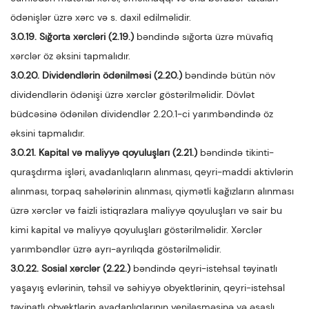
ödənişlər üzrə xərc və s. daxil edilməlidir.
3.0.19. Sığorta xərcləri (2.19.)
bəndində sığorta üzrə müvafiq
xərclər öz əksini tapmalıdır.
3.0.20. Dividendlərin ödənilməsi (2.20.)
bəndində bütün növ
dividendlərin ödənişi üzrə xərclər göstərilməlidir. Dövlət
büdcəsinə ödənilən dividendlər 2.20.1-ci yarımbəndində öz
əksini tapmalıdır.
3.0.21. Kapital və maliyyə qoyuluşları (2.21.)
bəndində tikinti-
quraşdırma işləri, avadanlıqların alınması, qeyri-maddi aktivlərin
alınması, torpaq sahələrinin alınması, qiymətli kağızların alınması
üzrə xərclər və faizli istiqrazlara maliyyə qoyuluşları və sair bu
kimi kapital və maliyyə qoyuluşları göstərilməlidir. Xərclər
yarımbəndlər üzrə ayrı-ayrılıqda göstərilməlidir.
3.0.22. Sosial xərclər (2.22.)
bəndində qeyri-istehsal təyinatlı
yaşayış evlərinin, təhsil və səhiyyə obyektlərinin, qeyri-istehsal
təyinatlı obyektlərin avadanlıqlarının yeniləşməsinə və əsaslı