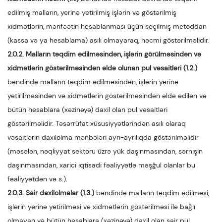
edilmiş malların, yerinə yetirilmiş işlərin və göstərilmiş
xidmətlərin, mənfəətin hesablanması üçün seçilmiş metoddan
(kassa və ya hesablama) asılı olmayaraq, həcmi göstərilməlidir.
2.0.2. Malların təqdim edilməsindən, işlərin görülməsindən və
xidmətlərin göstərilməsindən əldə olunan pul vəsaitləri (1.2.)
bəndində malların təqdim edilməsindən, işlərin yerinə
yetirilməsindən və xidmətlərin göstərilməsindən əldə edilən və
bütün hesablara (xəzinəyə) daxil olan pul vəsaitləri
göstərilməlidir. Təsərrüfat xüsusiyyətlərindən asılı olaraq
vəsaitlərin daxilolma mənbələri ayrı-ayrılıqda göstərilməlidir
(məsələn, nəqliyyat sektoru üzrə yük daşınmasından, sərnişin
daşınmasından, xarici iqtisadi fəaliyyətlə məşğul olanlar bu
fəaliyyətdən və s.).
2.0.3. Sair daxilolmalar (1.3.)
bəndində malların təqdim edilməsi,
işlərin yerinə yetirilməsi və xidmətlərin göstərilməsi ilə bağlı
olmayan və bütün hesablara (xəzinəyə) daxil olan sair pul