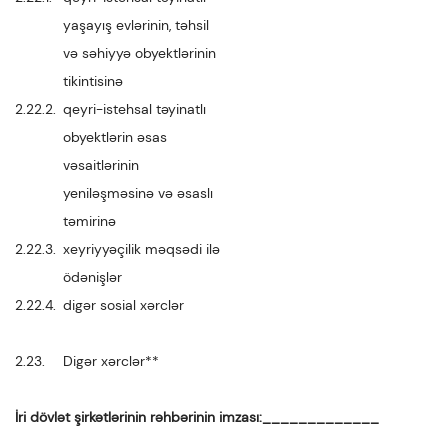
yaşayış evlərinin, təhsil
və səhiyyə obyektlərinin
tikintisinə
2.22.2.
qeyri-istehsal təyinatlı
obyektlərin əsas
vəsaitlərinin
yeniləşməsinə və əsaslı
təmirinə
2.22.3.
xeyriyyəçilik məqsədi ilə
ödənişlər
2.22.4.
digər sosial xərclər
2.23.
Digər xərclər**
İri dövlət şirkətlərinin rəhbərinin imzası:_____________