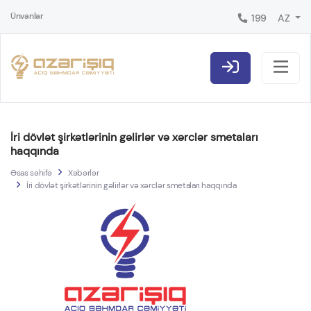
Ünvanlar
199
AZ
İri dövlət şirkətlərinin gəlirlər və xərclər smetaları
haqqında
Əsas səhifə
Xəbərlər
İri dövlət şirkətlərinin gəlirlər və xərclər smetaları haqqında