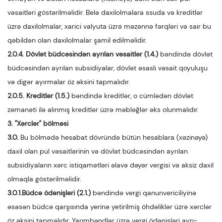
vəsaitləri göstərilməlidir. Belə daxilolmalara ssuda və kreditlər
üzrə daxilolmalar, xarici valyuta üzrə məzənnə fərqləri və sair bu
qəbildən olan daxilolmalar şamil edilməlidir.
2.0.4. Dövlət büdcəsindən ayrılan vəsaitlər
(1.4.)
bəndində dövlət
büdcəsindən ayrılan subsidiyalar, dövlət əsaslı vəsait qoyuluşu
və digər ayırmalar öz əksini tapmalıdır.
2.0.5. Kreditlər (1.5.)
bəndində kreditlər, o cümlədən dövlət
zəmanəti ilə alınmış kreditlər üzrə məbləğlər əks olunmalıdır.
3. "Xərclər" bölməsi
3.0.
Bu bölmədə hesabat dövründə bütün hesablara (xəzinəyə)
daxil olan pul vəsaitlərinin və dövlət büdcəsindən ayrılan
subsidiyaların xərc istiqamətləri əlavə dəyər vergisi və aksiz daxil
olmaqla göstərilməlidir.
3.0.1.Büdcə ödənişləri (2.1.)
bəndində vergi qanunvericiliyinə
əsasən büdcə qarşısında yerinə yetirilmiş öhdəliklər üzrə xərclər
öz əksini tapmalıdır. Yarımbəndlər üzrə vergi ödənişləri ayrı-