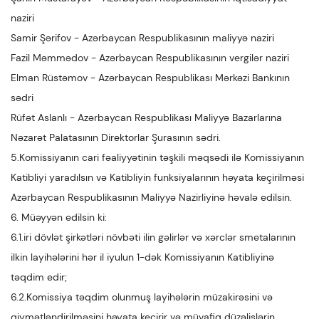
naziri
Samir Şərifov - Azərbaycan Respublikasının maliyyə naziri
Fazil Məmmədov - Azərbaycan Respublikasının vergilər naziri
Elman Rüstəmov - Azərbaycan Respublikası Mərkəzi Bankının
sədri
Rüfət Aslanlı - Azərbaycan Respublikası Maliyyə Bazarlarına
Nəzarət Palatasının Direktorlar Şurasının sədri.
5.Komissiyanın cari fəaliyyətinin təşkili məqsədi ilə Komissiyanın
Katibliyi yaradılsın və Katibliyin funksiyalarının həyata keçirilməsi
Azərbaycan Respublikasının Maliyyə Nazirliyinə həvalə edilsin.
6. Müəyyən edilsin ki:
6.1.iri dövlət şirkətləri növbəti ilin gəlirlər və xərclər smetalarının
ilkin layihələrini hər il iyulun 1-dək Komissiyanın Katibliyinə
təqdim edir;
6.2.Komissiya təqdim olunmuş layihələrin müzakirəsini və
qiymətləndirilməsini həyata keçirir və müvafiq düzəlişlərin