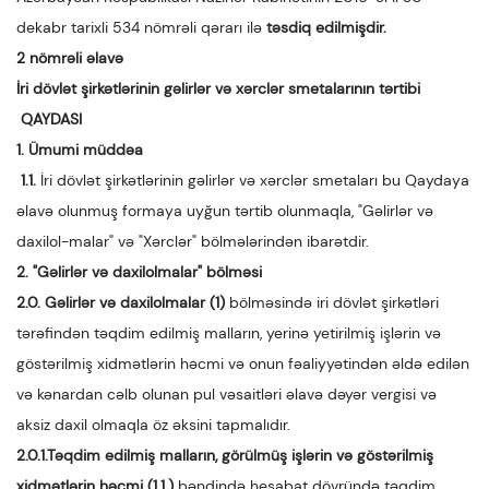
dekabr tarixli 534 nömrəli qərarı ilə
təsdiq edilmişdir.
2 nömrəli əlavə
İri dövlət şirkətlərinin gəlirlər və xərclər smetalarının tərtibi
QAYDASI
1.
Ümumi müddəa
1.1.
İri dövlət şirkətlərinin gəlirlər və xərclər smetaları bu Qaydaya
əlavə olunmuş formaya uyğun tərtib olunmaqla, "Gəlirlər və
daxilol-malar" və "Xərclər" bölmələrindən ibarətdir.
2. "Gəlirlər və daxilolmalar" bölməsi
2.0. Gəlirlər və daxilolmalar (1)
bölməsində iri dövlət şirkətləri
tərəfindən təqdim edilmiş malların, yerinə yetirilmiş işlərin və
göstərilmiş xidmətlərin həcmi və onun fəaliyyətindən əldə edilən
və kənardan cəlb olunan pul vəsaitləri əlavə dəyər vergisi və
aksiz daxil olmaqla öz əksini tapmalıdır.
2.0.1.Təqdim edilmiş malların, görülmüş işlərin və göstərilmiş
xidmətlərin həcmi (1.1.)
bəndində hesabat dövründə təqdim