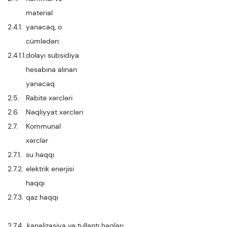
material
2.4.1.
yanacaq, o
cümlədən:
2.4.1.1.
dolayı subsidiya
hesabına alınan
yanacaq
2.5.
Rabitə xərcləri
2.6.
Nəqliyyat xərcləri
2.7.
Kommunal
xərclər
2.7.1.
su haqqı
2.7.2.
elektrik enerjisi
haqqı
2.7.3.
qaz haqqı
2.7.4.
kanalizasiya və tullantı haqları