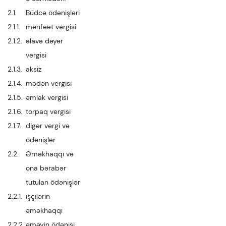
2.1.
Büdcə ödənişləri
2.1.1.
mənfəət vergisi
2.1.2.
əlavə dəyər
vergisi
2.1.3.
aksiz
2.1.4.
mədən vergisi
2.1.5.
əmlak vergisi
2.1.6.
torpaq vergisi
2.1.7.
digər vergi və
ödənişlər
2.2.
Əməkhaqqı və
ona bərabər
tutulan ödənişlər
2.2.1.
işçilərin
əməkhaqqı
2.2.2.
əməyin ödənişi