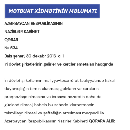
AZƏRBAYCAN RESPUBLİKASININ
NAZİRLƏR KABİNETİ
QƏRAR
№ 534
Bakı şəhəri, 30 dekabr 2016-cı il
İri dövlət şirkətlərinin gəlirlər və xərclər smetaları haqqında
İri dövlət şirkətlərinin maliyyə-təsərrüfat fəaliyyətində fiskal
dayanıqlılığın təmin olunması, gəlirlərin və xərclərin
proqnozlaşdırılmasına və icrasına nəzarətin daha da
gücləndirilməsi, habelə bu sahədə idarəetmənin
təkmilləşdirilməsi və şəffaflığın artırılması məqsədi ilə
Azərbaycan Respublikasının Nazirlər Kabineti
QƏRARA ALIR: