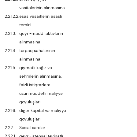
vasitələrinin alınmasına
2.21.2.2.
əsas vəsaitlərin əsaslı
təmiri
2.21.3.
qeyri-maddi aktivlərin
alınmasına
2.21.4.
torpaq sahələrinin
alınmasına
2.21.5.
qiymətli kağız və
səhmlərin alınmasına,
faizli istiqrazlara
uzunmüddətli maliyyə
qoyuluşları
2.21.6.
digər kapital və maliyyə
qoyuluşları
2.22.
Sosial xərclər
2.22.1.
qeyri-istehsal təyinatlı