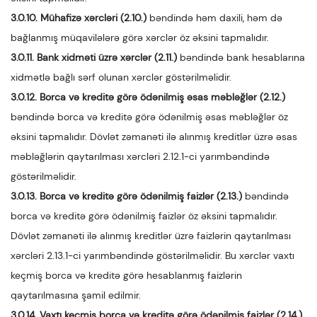
3.0.10. Mühafizə xərcləri (2.10.)
bəndində həm daxili, həm də
bağlanmış müqavilələrə görə xərclər öz əksini tapmalıdır.
3.0.11. Bank xidməti üzrə xərclər (2.11.)
bəndində bank hesablarına
xidmətlə bağlı sərf olunan xərclər göstərilməlidir.
3.0.12. Borca və kreditə görə ödənilmiş əsas məbləğlər (2.12.)
bəndində borca və kreditə görə ödənilmiş əsas məbləğlər öz
əksini tapmalıdır. Dövlət zəmanəti ilə alınmış kreditlər üzrə əsas
məbləğlərin qaytarılması xərcləri 2.12.1-ci yarımbəndində
göstərilməlidir.
3.0.13. Borca və kreditə görə ödənilmiş faizlər (2.13.)
bəndində
borca və kreditə görə ödənilmiş faizlər öz əksini tapmalıdır.
Dövlət zəmanəti ilə alınmış kreditlər üzrə faizlərin qaytarılması
xərcləri 2.13.1-ci yarımbəndində göstərilməlidir. Bu xərclər vaxtı
keçmiş borca və kreditə görə hesablanmış faizlərin
qaytarılmasına şamil edilmir.
3.0.14. Vaxtı keçmiş borca və kreditə görə ödənilmiş faizlər (2.14.)