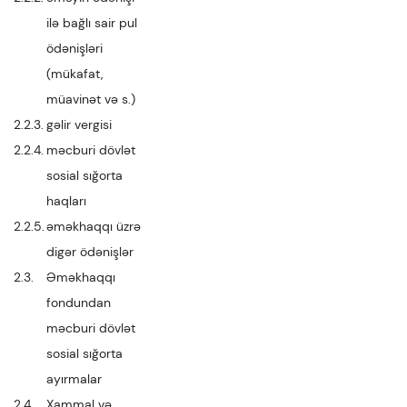
ilə bağlı sair pul
ödənişləri
(mükafat,
müavinət və s.)
2.2.3.
gəlir vergisi
2.2.4.
məcburi dövlət
sosial sığorta
haqları
2.2.5.
əməkhaqqı üzrə
digər ödənişlər
2.3.
Əməkhaqqı
fondundan
məcburi dövlət
sosial sığorta
ayırmalar
2.4.
Xammal və