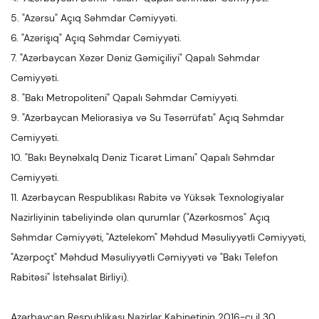
5. "Azərsu" Açıq Səhmdar Cəmiyyəti.
6. "Azərişıq" Açıq Səhmdar Cəmiyyəti.
7. "Azərbaycan Xəzər Dəniz Gəmiçiliyi" Qapalı Səhmdar
Cəmiyyəti.
8. "Bakı Metropoliteni" Qapalı Səhmdar Cəmiyyəti.
9. "Azərbaycan Meliorasiya və Su Təsərrüfatı" Açıq Səhmdar
Cəmiyyəti.
10. "Bakı Beynəlxalq Dəniz Ticarət Limanı" Qapalı Səhmdar
Cəmiyyəti.
11. Azərbaycan Respublikası Rabitə və Yüksək Texnologiyalar
Nazirliyinin tabeliyində olan qurumlar ("Azərkosmos" Açıq
Səhmdar Cəmiyyəti, "Aztelekom" Məhdud Məsuliyyətli Cəmiyyəti,
"Azərpoçt" Məhdud Məsuliyyətli Cəmiyyəti və "Bakı Telefon
Rabitəsi" İstehsalat Birliyi).
Azərbaycan Respublikası Nazirlər Kabinetinin 2016-cı il 30