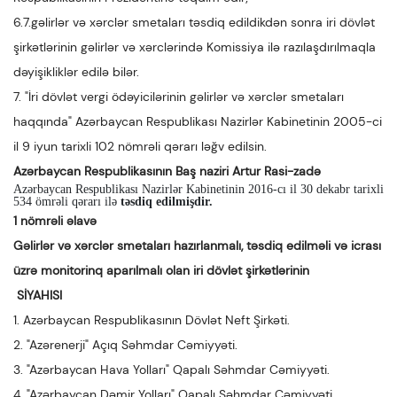
6.7.gəlirlər və xərclər smetaları təsdiq edildikdən sonra iri dövlət
şirkətlərinin gəlirlər və xərclərində Komissiya ilə razılaşdırılmaqla
dəyişikliklər edilə bilər.
7. "İri dövlət vergi ödəyicilərinin gəlirlər və xərclər smetaları
haqqında" Azərbaycan Respublikası Nazirlər Kabinetinin 2005-ci
il 9 iyun tarixli 102 nömrəli qərarı ləğv edilsin.
Azərbaycan Respublikasının Baş naziri Artur Rasi-zadə
Azərbaycan Respublikası Nazirlər Kabinetinin 2016-cı il 30 dekabr tarixli
534 ömrəli qərarı ilə
təsdiq edilmişdir.
1 nömrəli əlavə
Gəlirlər və xərclər smetaları hazırlanmalı, təsdiq edilməli və icrası
üzrə monitorinq aparılmalı olan iri dövlət şirkətlərinin
SİYAHISI
1. Azərbaycan Respublikasının Dövlət Neft Şirkəti.
2. "Azərenerji" Açıq Səhmdar Cəmiyyəti.
3. "Azərbaycan Hava Yolları" Qapalı Səhmdar Cəmiyyəti.
4. "Azərbaycan Dəmir Yolları" Qapalı Səhmdar Cəmiyyəti.