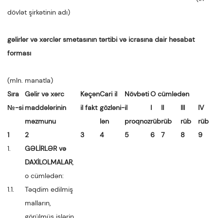
dövlət şirkətinin adı)
gəlirlər və xərclər smetasının tərtibi və icrasına dair hesabat
forması
(mln. manatla)
Sıra
Gəlir və xərc
Keçən
Cari il
Növbəti
O cümlədən
№-si
maddələrinin
il fakt
gözləni-
il
I
II
III
IV
məzmunu
lən
proqnoz
rüb
rüb
rüb
rüb
1
2
3
4
5
6
7
8
9
1.
GƏLİRLƏR və
DAXİLOLMALAR
,
o cümlədən:
1.1.
Təqdim edilmiş
malların,
görülmüş işlərin