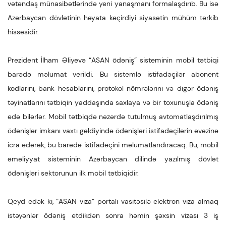
vətəndaş münasibətlərində yeni yanaşmanı formalaşdırıb. Bu isə
Azərbaycan dövlətinin həyata keçirdiyi siyasətin mühüm tərkib
hissəsidir.
Prezident İlham Əliyevə “ASAN ödəniş” sisteminin mobil tətbiqi
barədə məlumat verildi. Bu sistemlə istifadəçilər abonent
kodlarını, bank hesablarını, protokol nömrələrini və digər ödəniş
təyinatlarını tətbiqin yaddaşında saxlaya və bir toxunuşla ödəniş
edə bilərlər. Mobil tətbiqdə nəzərdə tutulmuş avtomatlaşdırılmış
ödənişlər imkanı vaxtı gəldiyində ödənişləri istifadəçilərin əvəzinə
icra edərək, bu barədə istifadəçini məlumatlandıracaq. Bu, mobil
əməliyyat sisteminin Azərbaycan dilində yazılmış dövlət
ödənişləri sektorunun ilk mobil tətbiqidir.
Qeyd edək ki, “ASAN viza” portalı vasitəsilə elektron viza almaq
istəyənlər ödəniş etdikdən sonra həmin şəxsin vizası 3 iş