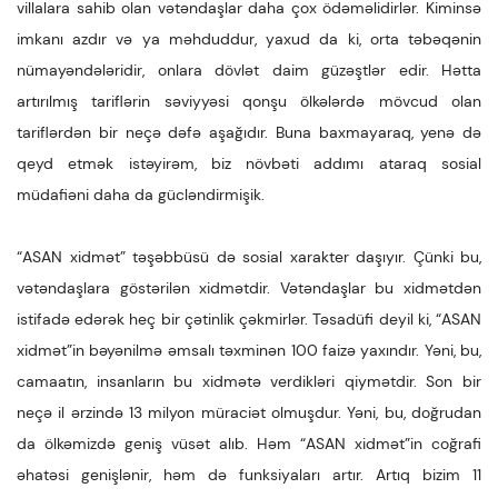
villalara sahib olan vətəndaşlar daha çox ödəməlidirlər. Kiminsə
imkanı azdır və ya məhduddur, yaxud da ki, orta təbəqənin
nümayəndələridir, onlara dövlət daim güzəştlər edir. Hətta
artırılmış tariflərin səviyyəsi qonşu ölkələrdə mövcud olan
tariflərdən bir neçə dəfə aşağıdır. Buna baxmayaraq, yenə də
qeyd etmək istəyirəm, biz növbəti addımı ataraq sosial
müdafiəni daha da gücləndirmişik.
“ASAN xidmət” təşəbbüsü də sosial xarakter daşıyır. Çünki bu,
vətəndaşlara göstərilən xidmətdir. Vətəndaşlar bu xidmətdən
istifadə edərək heç bir çətinlik çəkmirlər. Təsadüfi deyil ki, “ASAN
xidmət”in bəyənilmə əmsalı təxminən 100 faizə yaxındır. Yəni, bu,
camaatın, insanların bu xidmətə verdikləri qiymətdir. Son bir
neçə il ərzində 13 milyon müraciət olmuşdur. Yəni, bu, doğrudan
da ölkəmizdə geniş vüsət alıb. Həm “ASAN xidmət”in coğrafi
əhatəsi genişlənir, həm də funksiyaları artır. Artıq bizim 11