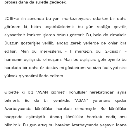
proses daha da sürətlə gedəcək.
2016-cı ilin sonunda bu yeni mərkəzi ziyarət edərkən bir daha
görürəm ki, bizim təşəbbüslərimiz bu gün reallığa çevrilir,
siyasətimiz konkret işlərdə özünü göstərir. Bu, belə də olmalıdır.
Düzgün göstərişlər verilib, ancaq gərək yerlərdə də onlar icra
edilsin. Mən bu mərkəzlərin, - 11 mərkəzin, bu, 12-cisidir, -
hamısının açılışında olmuşam. Mən bu açılışlara gəlməyimlə bu
hərəkata bir daha öz dəstəyimi göstərirəm və sizin fəaliyyətinizə
yüksək qiymətimi ifadə edirəm.
Əlbəttə ki, biz “ASAN xidmət”i könüllülər hərəkatından ayıra
bilmərik. Bu da bir yenilikdir. “ASAN” yaranana qədər
Azərbaycanda könüllülər hərəkatı olmamışdır. Biz könüllülər
haqqında eşitmişdik. Ancaq könüllülər hərəkatı nədir, onu
bilmirdik. Bu gün artıq bu hərəkat Azərbaycanda yaşayır. Mənə