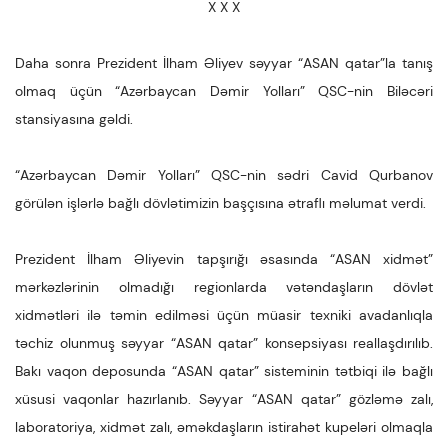
X X X
Daha sonra Prezident İlham Əliyev səyyar “ASAN qatar”la tanış
olmaq üçün “Azərbaycan Dəmir Yolları” QSC-nin Biləcəri
stansiyasına gəldi.
“Azərbaycan Dəmir Yolları” QSC-nin sədri Cavid Qurbanov
görülən işlərlə bağlı dövlətimizin başçısına ətraflı məlumat verdi.
Prezident İlham Əliyevin tapşırığı əsasında “ASAN xidmət”
mərkəzlərinin olmadığı regionlarda vətəndaşların dövlət
xidmətləri ilə təmin edilməsi üçün müasir texniki avadanlıqla
təchiz olunmuş səyyar “ASAN qatar” konsepsiyası reallaşdırılıb.
Bakı vaqon deposunda “ASAN qatar” sisteminin tətbiqi ilə bağlı
xüsusi vaqonlar hazırlanıb. Səyyar “ASAN qatar” gözləmə zalı,
laboratoriya, xidmət zalı, əməkdaşların istirahət kupeləri olmaqla