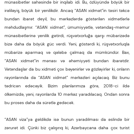
münasibətlər sahəsində bir inqilab idi. Bu, özlüyündə böyük bir
irəliləyiş, böyük bir yenilikdir. Ancaq “ASAN xidmət”in təsiri təkcə
bundan ibarət deyil, bu mərkəzlərdə göstərilən xidmətlərlə
məhdudlaşmır. “ASAN xidmət”, ümumiyyətlə, vətəndaş-məmur
münasibətlərinə yenilik gətirdi, rüşvətxorluğa qarşı mübarizədə
bizə daha da böyük güc verdi. Yəni, göstərdi ki, rüşvətxorluqla
mübarizə aparmaq və qələbə çalmaq da mümkündür. Bax,
“ASAN xidmət”in mənası və əhəmiyyəti bundan ibarətdir.
Vətəndaşlar da bu xidməti çox bəyənirlər və gözləyirlər ki, onların
rayonlarında da “ASAN xidmət” mərkəzləri açılacaq. Biz bunu
tədricən edəcəyik. Bizim planlarımıza görə, 2018-ci ildə
ölkəmizdə, yəni, rayonlarda 10 mərkəz yaradılacaq. Ondan sonra
bu proses daha da sürətlə gedəcək.
“ASAN viza”ya gəldikdə isə bunun yaradılması da əslində bir
zərurət idi. Çünki biz çalışırıq ki, Azərbaycana daha çox turist