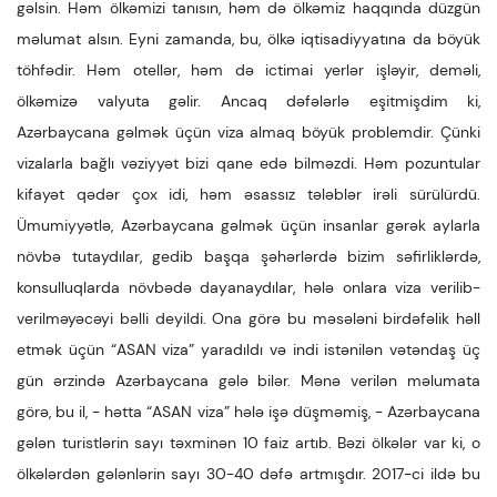
gəlsin. Həm ölkəmizi tanısın, həm də ölkəmiz haqqında düzgün
məlumat alsın. Eyni zamanda, bu, ölkə iqtisadiyyatına da böyük
töhfədir. Həm otellər, həm də ictimai yerlər işləyir, deməli,
ölkəmizə valyuta gəlir. Ancaq dəfələrlə eşitmişdim ki,
Azərbaycana gəlmək üçün viza almaq böyük problemdir. Çünki
vizalarla bağlı vəziyyət bizi qane edə bilməzdi. Həm pozuntular
kifayət qədər çox idi, həm əsassız tələblər irəli sürülürdü.
Ümumiyyətlə, Azərbaycana gəlmək üçün insanlar gərək aylarla
növbə tutaydılar, gedib başqa şəhərlərdə bizim səfirliklərdə,
konsulluqlarda növbədə dayanaydılar, hələ onlara viza verilib-
verilməyəcəyi bəlli deyildi. Ona görə bu məsələni birdəfəlik həll
etmək üçün “ASAN viza” yaradıldı və indi istənilən vətəndaş üç
gün ərzində Azərbaycana gələ bilər. Mənə verilən məlumata
görə, bu il, - hətta “ASAN viza” hələ işə düşməmiş, - Azərbaycana
gələn turistlərin sayı təxminən 10 faiz artıb. Bəzi ölkələr var ki, o
ölkələrdən gələnlərin sayı 30-40 dəfə artmışdır. 2017-ci ildə bu