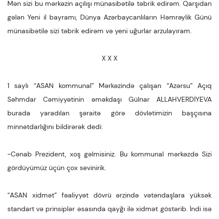
Mən sizi bu mərkəzin açılışı münasibətilə təbrik edirəm. Qarşıdan
gələn Yeni il bayramı, Dünya Azərbaycanlıların Həmrəylik Günü
münasibətilə sizi təbrik edirəm və yeni uğurlar arzulayıram.
X X X
1 saylı “ASAN kommunal” Mərkəzində çalışan “Azərsu” Açıq
Səhmdar Cəmiyyətinin əməkdaşı Gülnar ALLAHVERDİYEVA
burada yaradılan şəraitə görə dövlətimizin başçısına
minnətdarlığını bildirərək dedi:
-Cənab Prezident, xoş gəlmisiniz. Bu kommunal mərkəzdə Sizi
gördüyümüz üçün çox sevinirik.
“ASAN xidmət” fəaliyyət dövrü ərzində vətəndaşlara yüksək
standart və prinsiplər əsasında qayğı ilə xidmət göstərib. İndi isə