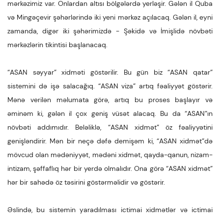
mərkəzimiz var. Onlardan altısı bölgələrdə yerləşir. Gələn il Quba
və Mingəçevir şəhərlərində iki yeni mərkəz açılacaq. Gələn il, eyni
zamanda, digər iki şəhərimizdə - Şəkidə və İmişlidə növbəti
mərkəzlərin tikintisi başlanacaq.
“ASAN səyyar” xidməti göstərilir. Bu gün biz “ASAN qatar”
sistemini də işə salacağıq. “ASAN viza” artıq fəaliyyət göstərir.
Mənə verilən məlumata görə, artıq bu proses başlayır və
əminəm ki, gələn il çox geniş vüsət alacaq. Bu da “ASAN”ın
növbəti addımıdır. Beləliklə, “ASAN xidmət” öz fəaliyyətini
genişləndirir. Mən bir neçə dəfə demişəm ki, “ASAN xidmət”də
mövcud olan mədəniyyət, mədəni xidmət, qayda-qanun, nizam-
intizam, şəffaflıq hər bir yerdə olmalıdır. Ona görə “ASAN xidmət”
hər bir sahədə öz təsirini göstərməlidir və göstərir.
Əslində, bu sistemin yaradılması ictimai xidmətlər və ictimai