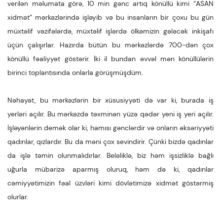
verilən məlumata görə, 10 min gənc artıq könüllü kimi “ASAN
xidmət” mərkəzlərində işləyib və bu insanların bir çoxu bu gün
müxtəlif vəzifələrdə, müxtəlif işlərdə ölkəmizin gələcək inkişafı
üçün çalışırlar. Hazırda bütün bu mərkəzlərdə 700-dən çox
könüllü fəaliyyət göstərir. İki il bundan əvvəl mən könüllülərin
birinci toplantısında onlarla görüşmüşdüm.
Nəhayət, bu mərkəzlərin bir xüsusiyyəti də var ki, burada iş
yerləri açılır. Bu mərkəzdə təxminən yüzə qədər yeni iş yeri açılır.
İşləyənlərin demək olar ki, hamısı gənclərdir və onların əksəriyyəti
qadınlar, qızlardır. Bu da məni çox sevindirir. Çünki bizdə qadınlar
da işlə təmin olunmalıdırlar. Beləliklə, biz həm işsizliklə bağlı
uğurla mübarizə aparmış oluruq, həm də ki, qadınlar
cəmiyyətimizin fəal üzvləri kimi dövlətimizə xidmət göstərmiş
olurlar.