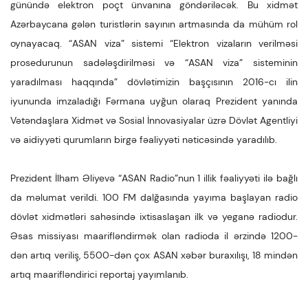
günündə elektron poçt ünvanına göndəriləcək. Bu xidmət
Azərbaycana gələn turistlərin sayının artmasında da mühüm rol
oynayacaq. “ASAN viza” sistemi “Elektron vizaların verilməsi
prosedurunun sadələşdirilməsi və “ASAN viza” sisteminin
yaradılması haqqında” dövlətimizin başçısının 2016-cı ilin
iyununda imzaladığı Fərmana uyğun olaraq Prezident yanında
Vətəndaşlara Xidmət və Sosial İnnovasiyalar üzrə Dövlət Agentliyi
və aidiyyəti qurumların birgə fəaliyyəti nəticəsində yaradılıb.
Prezident İlham Əliyevə “ASAN Radio”nun 1 illik fəaliyyəti ilə bağlı
da məlumat verildi. 100 FM dalğasında yayıma başlayan radio
dövlət xidmətləri sahəsində ixtisaslaşan ilk və yeganə radiodur.
Əsas missiyası maarifləndirmək olan radioda il ərzində 1200-
dən artıq veriliş, 5500-dən çox ASAN xəbər buraxılışı, 18 mindən
artıq maarifləndirici reportaj yayımlanıb.