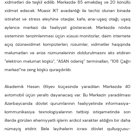
xidmətləri də təşkil edilib. Mərkəzdə 85 əməkdaş və 20 könüllü
xidmət edəcək. Müasir İKT avadanlığı ilə təchiz olunan binada
istirahət və stress əleyhinə otaqlar, kafe, ana-uşaq otağı, uşaq
əyləncə mərkəzi də fəaliyyət göstərəcək. Mərkəzdə növbə
sisteminin tənzimlənməsi üçün xüsusi monitorlar, daim internetə
açıq özünəxidmət kompüterləri, rüsumlar, xidmətlər haqqında
məlumatları və ərizə nümunələrinin doldurulmasını əks etdirən
“elektron məlumat köşkü”, “ASAN ödəniş” terminalları, “108 Çağrı
mərkəzi”nə zəng köşkü quraşdırılıb.
Akademik Həsən Əliyev küçəsində yaradılan Mərkəzdə 40
avtomobil üçün yeraltı dayanacaq var. Bu Mərkəzin yaradılması
Azərbaycanda dövlət qurumlarının fəaliyyətində informasiya-
kommunikasiya texnologiyalarının tətbiqi istiqamətində son
illərdə görülən əhəmiyyətli işlərin ardıcıl xarakter aldığını bir daha
nümayiş etdirir. Belə layihələrin icrası dövlət qulluqçusu-