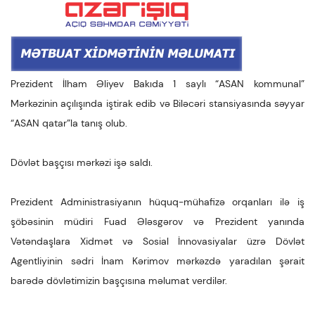
Prezident İlham Əliyev Bakıda 1 saylı “ASAN kommunal”
Mərkəzinin açılışında iştirak edib və Biləcəri stansiyasında səyyar
“ASAN qatar”la tanış olub.
Dövlət başçısı mərkəzi işə saldı.
Prezident Administrasiyanın hüquq-mühafizə orqanları ilə iş
şöbəsinin müdiri Fuad Ələsgərov və Prezident yanında
Vətəndaşlara Xidmət və Sosial İnnovasiyalar üzrə Dövlət
Agentliyinin sədri İnam Kərimov mərkəzdə yaradılan şərait
barədə dövlətimizin başçısına məlumat verdilər.