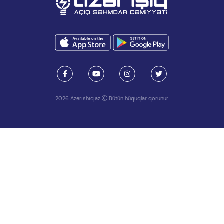
2026 Azerishiq.az
Bütün hüquqlar qorunur