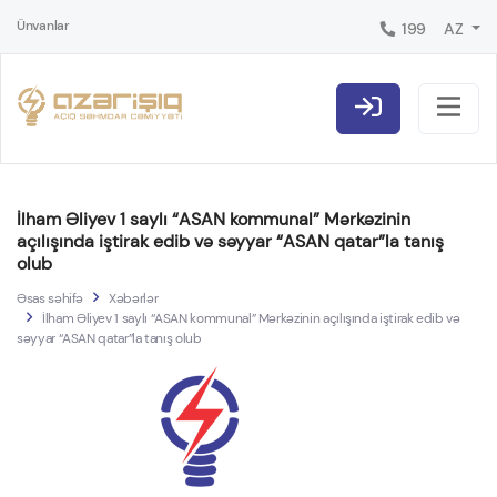
Ünvanlar
199
AZ
İlham Əliyev 1 saylı “ASAN kommunal” Mərkəzinin
açılışında iştirak edib və səyyar “ASAN qatar”la tanış
olub
Əsas səhifə
Xəbərlər
İlham Əliyev 1 saylı “ASAN kommunal” Mərkəzinin açılışında iştirak edib və
səyyar “ASAN qatar”la tanış olub