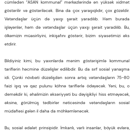
cümlədən “ASAN kommunal” mərkəzlərində ən yüksək xidmət
göstərilir və göstəriləcək. Bina da çox yaraşıqlıdır, çox gözəldir.
Vətəndaşlar üçün də yaxşı şərait yaradılıb. Həm burada
işləyənlər, həm də vətəndaşlar üçün yaxşı şərait yaradılıb. Bu,
ölkəmizin müasirliyini, inkişafını göstərir, bizim siyasətimizi əks
etdirir.
Bildiyiniz kimi, bu yaxınlarda mənim göstərişimlə kommunal
tariflərin həcminə düzəlişlər edilibdir. Bu da sırf sosial yanaşma
idi. Çünki növbəti düzəlişdən sonra artıq vətəndaşların 75-80
faizi işıq və qaz pulunu köhnə tariflərlə ödəyəcək. Yəni, bu, o
deməkdir ki, əhalimizin əksəriyyəti bu dəyişikliyi hiss etməyəcək,
əksinə, görülmüş tədbirlər nəticəsində vətəndaşların sosial
müdafiəsi gələn il daha da möhkəmlənəcək.
Bu, sosial ədalət prinsipidir. İmkanlı, varlı insanlar, böyük evlərə,