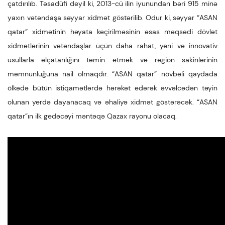
çatdırılıb. Təsadüfi deyil ki, 2013-cü ilin iyunundan bəri 915 minə
yaxın vətəndaşa səyyar xidmət göstərilib. Odur ki, səyyar “ASAN
qatar” xidmətinin həyata keçirilməsinin əsas məqsədi dövlət
xidmətlərinin vətəndaşlar üçün daha rahat, yeni və innovativ
üsullarla əlçatanlığını təmin etmək və region sakinlərinin
məmnunluğuna nail olmaqdır. “ASAN qatar” növbəli qaydada
ölkədə bütün istiqamətlərdə hərəkət edərək əvvəlcədən təyin
olunan yerdə dayanacaq və əhaliyə xidmət göstərəcək. “ASAN
qatar”ın ilk gedəcəyi məntəqə Qazax rayonu olacaq.