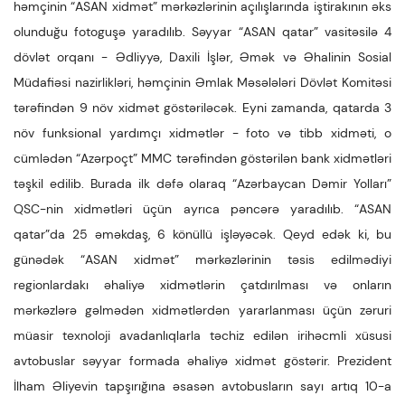
həmçinin “ASAN xidmət” mərkəzlərinin açılışlarında iştirakının əks
olunduğu fotoguşə yaradılıb. Səyyar “ASAN qatar” vasitəsilə 4
dövlət orqanı - Ədliyyə, Daxili İşlər, Əmək və Əhalinin Sosial
Müdafiəsi nazirlikləri, həmçinin Əmlak Məsələləri Dövlət Komitəsi
tərəfindən 9 növ xidmət göstəriləcək. Eyni zamanda, qatarda 3
növ funksional yardımçı xidmətlər - foto və tibb xidməti, o
cümlədən “Azərpoçt” MMC tərəfindən göstərilən bank xidmətləri
təşkil edilib. Burada ilk dəfə olaraq “Azərbaycan Dəmir Yolları”
QSC-nin xidmətləri üçün ayrıca pəncərə yaradılıb. “ASAN
qatar”da 25 əməkdaş, 6 könüllü işləyəcək. Qeyd edək ki, bu
günədək “ASAN xidmət” mərkəzlərinin təsis edilmədiyi
regionlardakı əhaliyə xidmətlərin çatdırılması və onların
mərkəzlərə gəlmədən xidmətlərdən yararlanması üçün zəruri
müasir texnoloji avadanlıqlarla təchiz edilən irihəcmli xüsusi
avtobuslar səyyar formada əhaliyə xidmət göstərir. Prezident
İlham Əliyevin tapşırığına əsasən avtobusların sayı artıq 10-a