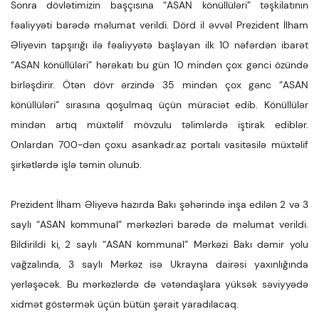
Sonra dövlətimizin başçısına “ASAN könüllüləri” təşkilatının
fəaliyyəti barədə məlumat verildi. Dörd il əvvəl Prezident İlham
Əliyevin tapşırığı ilə fəaliyyətə başlayan ilk 10 nəfərdən ibarət
“ASAN könüllüləri” hərəkatı bu gün 10 mindən çox gənci özündə
birləşdirir. Ötən dövr ərzində 35 mindən çox gənc “ASAN
könüllüləri” sırasına qoşulmaq üçün müraciət edib. Könüllülər
mindən artıq müxtəlif mövzulu təlimlərdə iştirak ediblər.
Onlardan 700-dən çoxu asankadr.az portalı vasitəsilə müxtəlif
şirkətlərdə işlə təmin olunub.
Prezident İlham Əliyevə hazırda Bakı şəhərində inşa edilən 2 və 3
saylı “ASAN kommunal” mərkəzləri barədə də məlumat verildi.
Bildirildi ki, 2 saylı “ASAN kommunal” Mərkəzi Bakı dəmir yolu
vağzalında, 3 saylı Mərkəz isə Ukrayna dairəsi yaxınlığında
yerləşəcək. Bu mərkəzlərdə də vətəndaşlara yüksək səviyyədə
xidmət göstərmək üçün bütün şərait yaradılacaq.