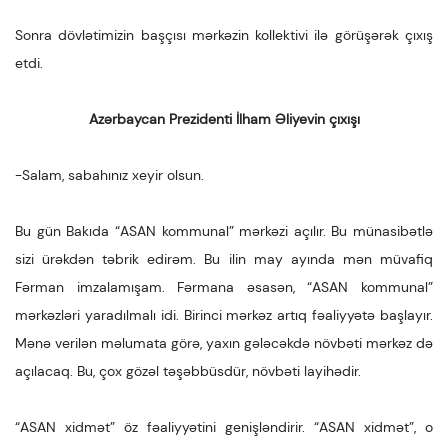
Sonra dövlətimizin başçısı mərkəzin kollektivi ilə görüşərək çıxış
etdi.
Azərbaycan Prezidenti İlham Əliyevin çıxışı
-Salam, sabahınız xeyir olsun.
Bu gün Bakıda “ASAN kommunal” mərkəzi açılır. Bu münasibətlə
sizi ürəkdən təbrik edirəm. Bu ilin may ayında mən müvafiq
Fərman imzalamışam. Fərmana əsasən, “ASAN kommunal”
mərkəzləri yaradılmalı idi. Birinci mərkəz artıq fəaliyyətə başlayır.
Mənə verilən məlumata görə, yaxın gələcəkdə növbəti mərkəz də
açılacaq. Bu, çox gözəl təşəbbüsdür, növbəti layihədir.
“ASAN xidmət” öz fəaliyyətini genişləndirir. “ASAN xidmət”, o