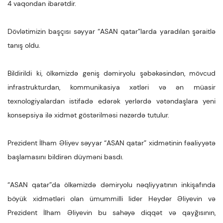
4 vaqondan ibarətdir.
Dövlətimizin başçısı səyyar “ASAN qatar”larda yaradılan şəraitlə
tanış oldu.
Bildirildi ki, ölkəmizdə geniş dəmiryolu şəbəkəsindən, mövcud
infrastrukturdan, kommunikasiya xətləri və ən müasir
texnologiyalardan istifadə edərək yerlərdə vətəndaşlara yeni
konsepsiya ilə xidmət göstərilməsi nəzərdə tutulur.
Prezident İlham Əliyev səyyar “ASAN qatar” xidmətinin fəaliyyətə
başlamasını bildirən düyməni basdı.
“ASAN qatar”da ölkəmizdə dəmiryolu nəqliyyatının inkişafında
böyük xidmətləri olan ümummilli lider Heydər Əliyevin və
Prezident İlham Əliyevin bu sahəyə diqqət və qayğısının,