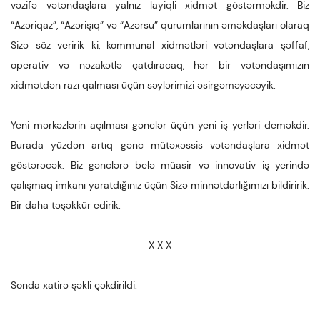
vəzifə vətəndaşlara yalnız layiqli xidmət göstərməkdir. Biz
“Azəriqaz”, “Azərişıq” və “Azərsu” qurumlarının əməkdaşları olaraq
Sizə söz veririk ki, kommunal xidmətləri vətəndaşlara şəffaf,
operativ və nəzakətlə çatdıracaq, hər bir vətəndaşımızın
xidmətdən razı qalması üçün səylərimizi əsirgəməyəcəyik.
Yeni mərkəzlərin açılması gənclər üçün yeni iş yerləri deməkdir.
Burada yüzdən artıq gənc mütəxəssis vətəndaşlara xidmət
göstərəcək. Biz gənclərə belə müasir və innovativ iş yerində
çalışmaq imkanı yaratdığınız üçün Sizə minnətdarlığımızı bildiririk.
Bir daha təşəkkür edirik.
X X X
Sonda xatirə şəkli çəkdirildi.