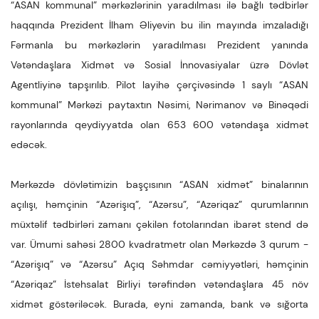
“ASAN kommunal” mərkəzlərinin yaradılması ilə bağlı tədbirlər
haqqında Prezident İlham Əliyevin bu ilin mayında imzaladığı
Fərmanla bu mərkəzlərin yaradılması Prezident yanında
Vətəndaşlara Xidmət və Sosial İnnovasiyalar üzrə Dövlət
Agentliyinə tapşırılıb. Pilot layihə çərçivəsində 1 saylı “ASAN
kommunal” Mərkəzi paytaxtın Nəsimi, Nərimanov və Binəqədi
rayonlarında qeydiyyatda olan 653 600 vətəndaşa xidmət
edəcək.
Mərkəzdə dövlətimizin başçısının “ASAN xidmət” binalarının
açılışı, həmçinin “Azərişıq”, “Azərsu”, “Azəriqaz” qurumlarının
müxtəlif tədbirləri zamanı çəkilən fotolarından ibarət stend də
var. Ümumi sahəsi 2800 kvadratmetr olan Mərkəzdə 3 qurum -
“Azərişıq” və “Azərsu” Açıq Səhmdar cəmiyyətləri, həmçinin
“Azəriqaz” İstehsalat Birliyi tərəfindən vətəndaşlara 45 növ
xidmət göstəriləcək. Burada, eyni zamanda, bank və sığorta