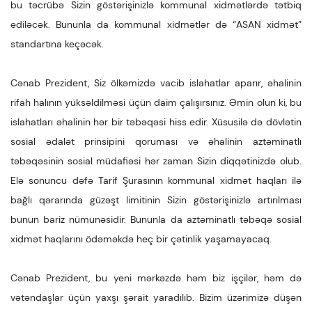
bu təcrübə Sizin göstərişinizlə kommunal xidmətlərdə tətbiq
ediləcək. Bununla da kommunal xidmətlər də “ASAN xidmət”
standartına keçəcək.
Cənab Prezident, Siz ölkəmizdə vacib islahatlar aparır, əhalinin
rifah halının yüksəldilməsi üçün daim çalışırsınız. Əmin olun ki, bu
islahatları əhalinin hər bir təbəqəsi hiss edir. Xüsusilə də dövlətin
sosial ədalət prinsipini qoruması və əhalinin aztəminatlı
təbəqəsinin sosial müdafiəsi hər zaman Sizin diqqətinizdə olub.
Elə sonuncu dəfə Tarif Şurasının kommunal xidmət haqları ilə
bağlı qərarında güzəşt limitinin Sizin göstərişinizlə artırılması
bunun bariz nümunəsidir. Bununla da aztəminatlı təbəqə sosial
xidmət haqlarını ödəməkdə heç bir çətinlik yaşamayacaq.
Cənab Prezident, bu yeni mərkəzdə həm biz işçilər, həm də
vətəndaşlar üçün yaxşı şərait yaradılıb. Bizim üzərimizə düşən