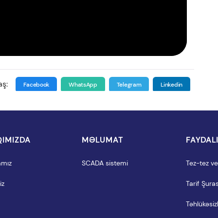
aş:
Facebook
WhatsApp
Telegram
Linkedin
IMIZDA
MƏLUMAT
FAYDAL
amız
SCADA sistemi
Tez-tez ver
iz
Tarif Şuras
Təhlükəsizl