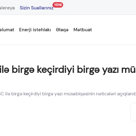
YENİ
lereya
Sizin Suallarınız
əlumat
Enerji istehlakı
Əlaqə
Mətbuat
lə birgə keçirdiyi birgə yazı mü
C ilə birgə keçirdiyi birgə yazı müsabiqəsinin nəticələri açıqlanı