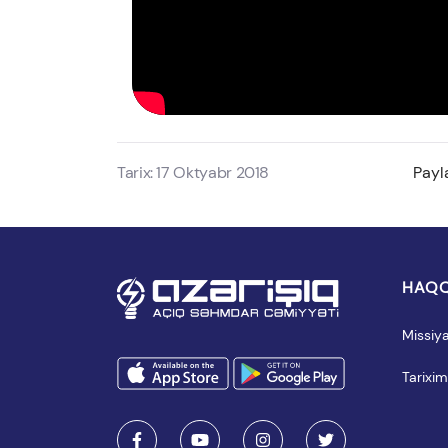
Tarix: 17 Oktyabr 2018
Payl
HAQQ
Missiy
Tarixim