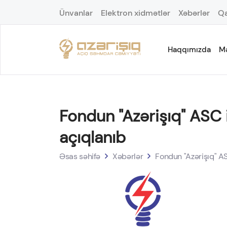
Ünvanlar
Elektron xidmətlər
Xəbərlər
Qa
Haqqımızda
M
Fondun "Azərişıq" ASC i
açıqlanıb
Əsas səhifə
Xəbərlər
Fondun "Azərişıq" AS