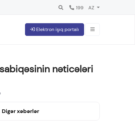
199
AZ
Elektron işıq portalı
sabiqəsinin nəticələri
b
Digər xəbərlər