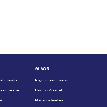
I
ƏLAQƏ
ilən suallar
Regional ünvanlarımız
ının Qərarları
Elektron Müraciət
ik
Müştəri xidmətləri