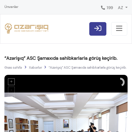
Ünvanlar
199
AZ
“Azərişıq” ASC Şamaxıda sahibkarlarla görüş keçirib.
Əsas səhifə
Xəbərlər
“Azərişıq” ASC Şamaxıda sahibkarlarla görüş keçirib.