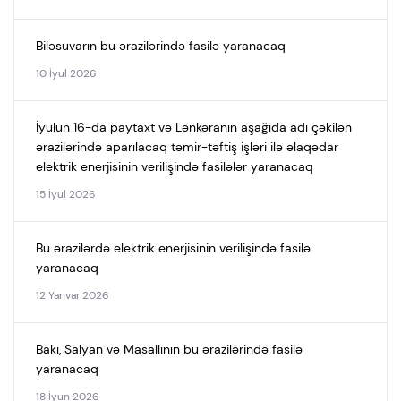
Biləsuvarın bu ərazilərində fasilə yaranacaq
10 İyul 2026
İyulun 16-da paytaxt və Lənkəranın aşağıda adı çəkilən
ərazilərində aparılacaq təmir-təftiş işləri ilə əlaqədar
elektrik enerjisinin verilişində fasilələr yaranacaq
15 İyul 2026
Bu ərazilərdə elektrik enerjisinin verilişində fasilə
yaranacaq
12 Yanvar 2026
Bakı, Salyan və Masallının bu ərazilərində fasilə
yaranacaq
18 İyun 2026