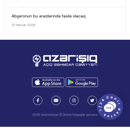
Abşeronun bu ərazilərində fasilə olacaq
10 Yanvar 2026
2026 Azerishiq.az
Bütün hüquqlar qorunur