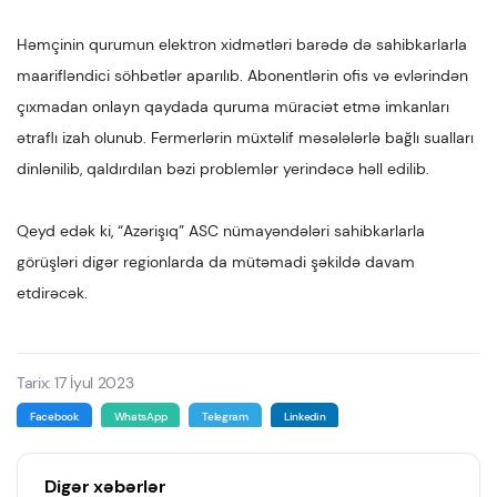
Həmçinin qurumun elektron xidmətləri barədə də sahibkarlarla
maarifləndici söhbətlər aparılıb. Abonentlərin ofis və evlərindən
çıxmadan onlayn qaydada quruma müraciət etmə imkanları
ətraflı izah olunub. Fermerlərin müxtəlif məsələlərlə bağlı sualları
dinlənilib, qaldırdılan bəzi problemlər yerindəcə həll edilib.
Qeyd edək ki, “Azərişıq” ASC nümayəndələri sahibkarlarla
görüşləri digər regionlarda da mütəmadi şəkildə davam
etdirəcək.
Tarix: 17 İyul 2023
Facebook
WhatsApp
Telegram
Linkedin
Digər xəbərlər