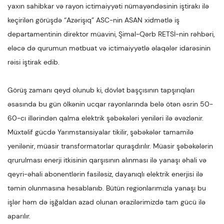
yaxın sahibkar və rayon ictimaiyyəti nümayəndəsinin iştirakı ilə
keçirilən görüşdə “Azərişıq” ASC-nin ASAN xidmətlə iş
departamentinin direktor müavini, Şimal-Qərb RETSİ-nin rəhbəri,
eləcə də qurumun mətbuat və ictimaiyyətlə əlaqələr idarəsinin
rəisi iştirak edib.
Görüş zamanı qeyd olunub ki, dövlət başçısının tapşırıqları
əsasında bu gün ölkənin ucqar rayonlarında belə ötən əsrin 50-
60-cı illərindən qalma elektrik şəbəkələri yeniləri ilə əvəzlənir.
Müxtəlif gücdə Yarımstansiyalar tikilir, şəbəkələr tamamilə
yenilənir, müasir transformatorlar quraşdırılır. Müasir şəbəkələrin
qrurulması enerji itkisinin qarşısının alınması ilə yanaşı əhali və
qeyri-əhali abonentlərin fasiləsiz, dayanıqlı elektrik enerjisi ilə
təmin olunmasına hesablanıb. Bütün regionlarımızla yanaşı bu
işlər həm də işğaldan azad olunan ərazilərimizdə tam gücü ilə
aparılır.