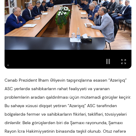
Cənab Prezident İlham Əliyevin tapşırıqlarına əsasən “Azərişıq”
ASC yerlərdə sahibkarların rahat fəaliyyəti və yaranan
problemlərin aradan qaldırılması üçün mütəmadi görüşlər keçirir.
Bu sahəyə xüsusi diqqət yetirən “Azərişıq” ASC tərəfindən
bölgələrdə fermer və sahibkarların fikirləri, təklifləri, tövsiyyələri
dinlənilir. Belə görüşlərdən biri də Şamaxı rayonunda, Şamaxı
Rayon İcra Hakimiyyətinin binasında təşkil olunub. Otuz nəfərə