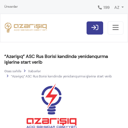
Ünvanlar
199
AZ
“Azərişıq” ASC Rus Borisi kəndində yenidənqurma
işlərinə start verib
Əsas səhifə
Xəbərlər
“Azərişıq” ASC Rus Borisi kəndində yenidənqurma işlərinə start verib