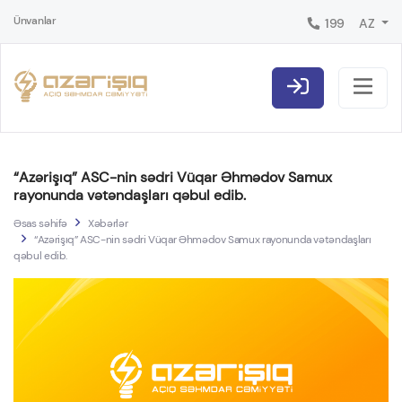
Ünvanlar
199
AZ
“Azərişıq” ASC-nin sədri Vüqar Əhmədov Samux
rayonunda vətəndaşları qəbul edib.
Əsas səhifə
Xəbərlər
“Azərişıq” ASC-nin sədri Vüqar Əhmədov Samux rayonunda vətəndaşları
qəbul edib.