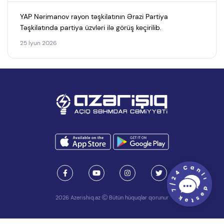
YAP Nərimanov rayon təşkilatının Ərazi Partiya
Təşkilatında partiya üzvləri ilə görüş keçirilib.
25 İyun 2026
2026 Azerishiq.az
Bütün hüquqlar qorunur