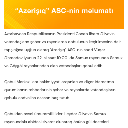
Azərbaycan Respublikasının Prezidenti Cənab İlham Əliyevin
vətəndaşların şəhər və rayonlarda qəbulunun keçirilməsinə dair
tapşırığına uyğun olaraq "Azərişıq" ASC-nin sədri Vüqar
Əhmədov iyunun 22-si saat 10:00-da Samux rayonunda Samux
və Göygöl rayonlarından olan vətəndaşları qəbul edib.
Qəbul Mərkəzi icra hakimiyyəti orqanları və digər idarəetmə
qurumlarının rəhbərlərinin şəhər və rayonlarda vətəndaşların
qəbulu cədvəlinə əsasən baş tutub.
Qəbuldan əvvəl ümummilli lider Heydər Əliyevin Samux
rayonundakı abidəsi ziyarət olunaraq önünə gül dəstələri