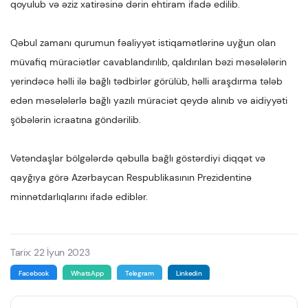
qoyulub və əziz xatirəsinə dərin ehtiram ifadə edilib.
Qəbul zamanı qurumun fəaliyyət istiqamətlərinə uyğun olan
müvafiq müraciətlər cavablandırılıb, qaldırılan bəzi məsələlərin
yerindəcə həlli ilə bağlı tədbirlər görülüb, həlli araşdırma tələb
edən məsələlərlə bağlı yazılı müraciət qeydə alınıb və aidiyyəti
şöbələrin icraatına göndərilib.
Vətəndaşlar bölgələrdə qəbulla bağlı göstərdiyi diqqət və
qayğıya görə Azərbaycan Respublikasının Prezidentinə
minnətdarlıqlarını ifadə ediblər.
Tarix: 22 İyun 2023
Facebook
WhatsApp
Telegram
Linkedin