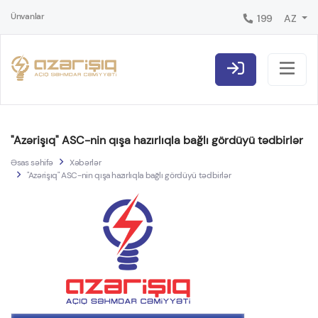
Ünvanlar
199
AZ
"Azərişıq" ASC-nin qışa hazırlıqla bağlı gördüyü tədbirlər
Əsas səhifə
Xəbərlər
"Azərişıq" ASC-nin qışa hazırlıqla bağlı gördüyü tədbirlər