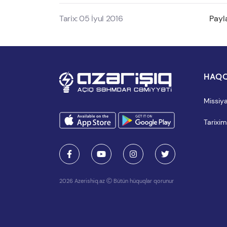
Tarix: 05 İyul 2016
Payl
HAQQ
Missiy
Tarixim
2026 Azerishiq.az
Bütün hüquqlar qorunur