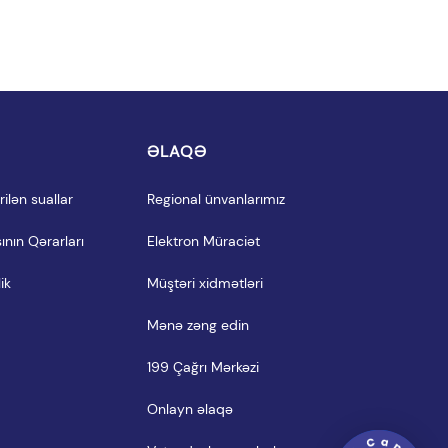
I
ƏLAQƏ
ilən suallar
Regional ünvanlarımız
ının Qərarları
Elektron Müraciət
ik
Müştəri xidmətləri
Mənə zəng edin
199 Çağrı Mərkəzi
Onlayn əlaqə