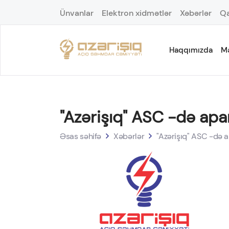
Ünvanlar
Elektron xidmətlər
Xəbərlər
Qa
Haqqımızda
M
"Azərişıq" ASC -də apa
Əsas səhifə
Xəbərlər
"Azərişıq" ASC -də a