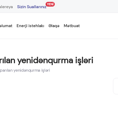
YENİ
lereya
Sizin Suallarınız
əlumat
Enerji istehlakı
Əlaqə
Mətbuat
rılan yenidənqurma işləri
parılan yenidənqurma işləri