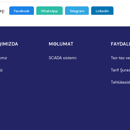
aş:
Facebook
WhatsApp
Telegram
Linkedin
IMIZDA
MƏLUMAT
FAYDAL
amız
SCADA sistemi
Tez-tez ver
iz
Tarif Şuras
Təhlükəsizl